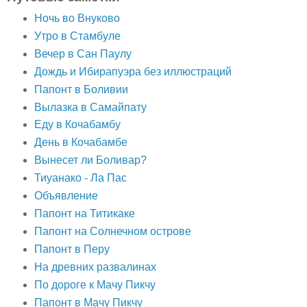
Ночь во Внуково
Утро в Стамбуле
Вечер в Сан Паулу
Дождь и Ибирапуэра без иллюстраций
Папонт в Боливии
Вылазка в Самайпату
Еду в Кочабамбу
День в Кочабамбе
Вынесет ли Боливар?
Тиуанако - Ла Пас
Объявление
Папонт на Титикаке
Папонт на Солнечном острове
Папонт в Перу
На древних развалинах
По дороге к Мачу Пикчу
Папонт в Мачу Пикчу