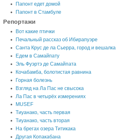
Папонт едет домой
Папонт в Стамбуле
Репортажи
Вот какие птички
Печальный рассказ об Ибирапуэре
Санта Крус де ла Сьерра, город и вешалка
Едем в Самайпату
Эль Фуэртэ де Самайпата
Кочабамба, болотистая равнина
Горная болезнь
Взгляд на Ла Пас не свысока
Ла Пас в четырёх измерениях
MUSEF
Тиуанако, часть первая
Тиуанако, часть вторая
На брегах озера Титикака
Другая Копакабана