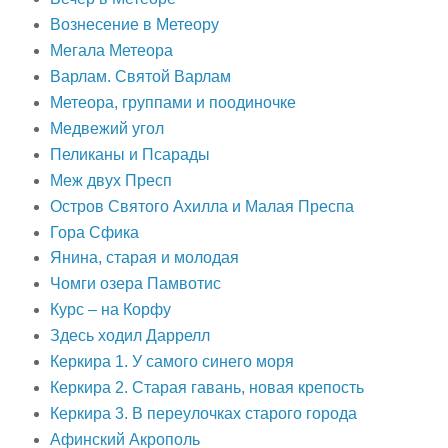
Вознесение в Метеору
Мегала Метеора
Варлам. Святой Варлам
Метеора, группами и поодиночке
Медвежий угол
Пеликаны и Псарады
Меж двух Пресп
Остров Святого Ахилла и Малая Преспа
Гора Сфика
Янина, старая и молодая
Чомги озера Памвотис
Курс – на Корфу
Здесь ходил Даррелл
Керкира 1. У самого синего моря
Керкира 2. Старая гавань, новая крепость
Керкира 3. В переулочках старого города
Афинский Акрополь