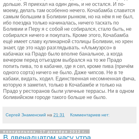
дольше. Я приехал на один день, и не остался. И по-
моему, делать там особенно нечего. Кочабамба славится
самым большим в Боливии рынком, но на нём я не был,
ибо поездка только начиналась, ничего таскать по
Боливии и Перу я с собой не собирался, стало быть, не
собирался ничего и покупать. Кроме этого, Кочабамба
ещё имеет славу кулинарной столицы Боливии, но хрен
знает, где это надо разглядывать. «Альмуэрсо» в
кабачках на Прадо было вполне банальное, а когда
вечером перед отъездом выбрался на то же Прадо
попить пива, то в кабачке, где я сел, кроме пива (причём
одного сорта) ничего не было. Даже чипсов. Не в те
кабаки, видать, ходил. Единственная несомненная фича,
которую я заметил, только в Кочабамбе и только на
Прадо у ресторанов были уличные террасы. Ни в одном
боливийском городе такого больше не было.
Сергей Знаменский
на
21:31
Комментариев нет:
понедельник, 17 декабря 2012 г.
В двенадцатом часу утра