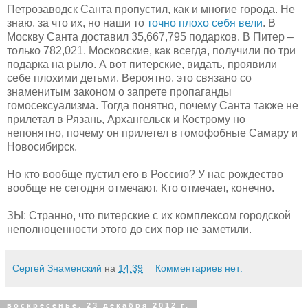
Петрозаводск Санта пропустил, как и многие города. Не
знаю, за что их, но наши то
точно плохо себя вели
. В
Москву Санта доставил
35,667,795
подарков
.
В Питер –
только 782,021. Московские, как всегда, получили по три
подарка на рыло. А вот питерские, видать, проявили
себе плохими детьми. Вероятно, это связано со
знаменитым законом о запрете пропаганды
гомосексуализма. Тогда понятно, почему Санта также не
прилетал в Рязань, Архангельск и Кострому но
непонятно, почему он прилетел в гомофобные Самару и
Новосибирск.
Но кто вообще пустил его в Россию? У нас рождество
вообще не сегодня отмечают. Кто отмечает, конечно.
ЗЫ: Странно, что питерские с их комплексом городской
неполноценности этого до сих пор не заметили.
Сергей Знаменский
на
14:39
Комментариев нет:
воскресенье, 23 декабря 2012 г.