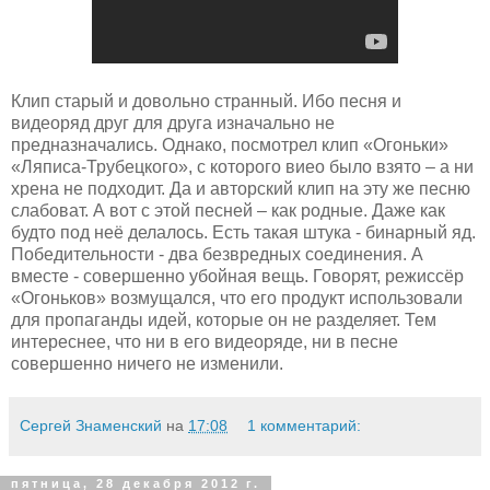
Клип старый и довольно странный. Ибо песня и
видеоряд друг для друга изначально не
предназначались. Однако, посмотрел клип «Огоньки»
«Ляписа-Трубецкого», с которого виео было взято – а ни
хрена не подходит. Да и авторский клип на эту же песню
слабоват. А вот с этой песней – как родные. Даже как
будто под неё делалось. Есть такая штука - бинарный яд.
Победительности - два безвредных соединения. А
вместе - совершенно убойная вещь. Говорят, режиссёр
«Огоньков» возмущался, что его продукт использовали
для пропаганды идей, которые он не разделяет. Тем
интереснее, что ни в его видеоряде, ни в песне
совершенно ничего не изменили.
Сергей Знаменский
на
17:08
1 комментарий:
пятница, 28 декабря 2012 г.