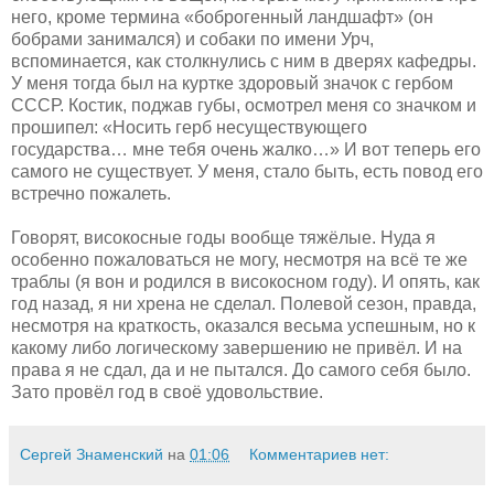
него, кроме термина «боброгенный ландшафт» (он
бобрами занимался) и собаки по имени Урч,
вспоминается, как столкнулись с ним в дверях кафедры.
У меня тогда был на куртке здоровый значок с гербом
СССР. Костик, поджав губы, осмотрел меня со значком и
прошипел: «Носить герб несуществующего
государства… мне тебя очень жалко…» И вот теперь его
самого не существует. У меня, стало быть, есть повод его
встречно пожалеть.
Говорят, високосные годы вообще тяжёлые. Нуда я
особенно пожаловаться не могу, несмотря на всё те же
траблы (я вон и родился в високосном году). И опять, как
год назад, я ни хрена не сделал. Полевой сезон, правда,
несмотря на краткость, оказался весьма успешным, но к
какому либо логическому завершению не привёл. И на
права я не сдал, да и не пытался. До самого себя было.
Зато провёл год в своё удовольствие.
Сергей Знаменский
на
01:06
Комментариев нет: