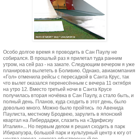
Особо долгое время я проводить в Сан Паулу не
собирался. В прошлый раз я прилетал туда ранним
утром, на сей раз - на закате. Следующим вечером я уже
планировал вылететь в Боливию. Однако, авиакомпания
«Гол» отменила рейсы с пересадкой в Санта Крус, так
что вылет оказался перенесённым с вечера 11 октября
на утро 12. Вместо третьей ночи в Санта Крусе
получилась вторая ночёвка в Сан Паулу, а стало быть, и
полный день. Планов, куда сходить в этот день, было
довольно много. Можно было пройтись
по Авенида
Паулиста, местному Бродвею, зарулить в японский
квартал на Либердаджи, слазить на «Эдифисиу
Италия»... Но первым делом я решил сходить в парк
Ибирапуэра, большой парк и культурный центр к югу от
центра города, некогда обустроенный по