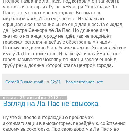
Полное название Ла Паса, под которым он записан в
частности, на картах Гугля, «Нуэстра Сеньора де Ла
Пас», что можно перевести, как «Богоматерь
миролюбивая». И это ещё не всё. Изначально
официальное название было ещё длиннее: Ла сьюдад
де Нуэстра Сеньора де Ла Пас. Но длинное имя
знатного испанца городу не идёт, как не подойдёт
графская регалия индейцу с обветренным лицом.
Потому всё должно быть ближе к земле. Хотя индейское
имя у Ла Паса тоже есть. И на кечуа, и на аймара этот
город называется Чокеяпу, по имени заключённой в
трубу реки, долина которой стала центром города.
Сергей Знаменский
на
22:31
Комментариев нет:
среда, 26 декабря 2012 г.
Взгляд на Ла Пас не свысока
Ну что ж, после интерлюдии о проблемах
акклиматизации в высокогорье, перейдём к, собственно,
самому высокогорью. Про свою дорогу в Ла Пас я во