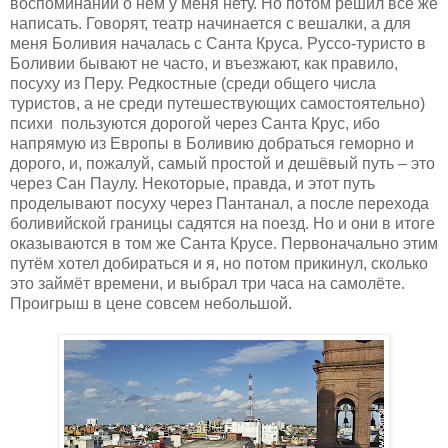
воспоминаний о нём у меня нету. Но потом решил всё же
написать. Говорят, театр начинается с вешалки, а для
меня Боливия началась с Санта Круса. Руссо-туристо в
Боливии бывают не часто, и въезжают, как правило,
посуху из Перу. Редкостные (среди общего числа
туристов, а не среди путешествующих самостоятельно)
психи
пользуются дорогой через Санта Крус, ибо
напрямую из Европы в Боливию добраться геморно и
дорого, и, пожалуй, самый простой и дешёвый путь – это
через Сан Паулу. Некоторые, правда, и этот путь
проделывают посуху через Пантанал, а после перехода
боливийской границы садятся на поезд. Но и они в итоге
оказываются в том же Санта Крусе. Первоначально этим
путём хотел добираться и я, но потом прикинул, сколько
это займёт времени, и выбрал три часа на самолёте.
Проигрыш в цене совсем небольшой.