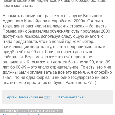
память можно не надеяться, их было гораздо больше,
чем я мог знать.
А память напоминает разве что о запуске Большого
Адронного Коллайдера и «проблеме 2000». Сколько
тогда денег распилили на людских страхах – бог весть.
Помню, как обывателям объясняли суть проблемы 2000
доступным языком, используя следующую аналогию:
типа представьте, что на новый год компьютер,
начисляющий квартплату, вычтет неправильно, и вам
придёт счёт за 99 лет. Я лично ничего делать не
собирался. Ведь можно же этот счёт просто не
оплачивать. К тому же, он должен быть не за 99, а за -99
лет, бо 00-99 – это число отрицательное. То есть, это мне
должны были оплачивать за всё это время. А я спокойно
знал, что ни одна фирма, и ни одно государство ничего
платить мне просто так не будет. Разве не так? =)
Сергей Знаменский
на
21:55
3 комментария:
четверг, 20 декабря 2012 г.