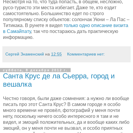
Несмотря на то, что туда попасть, в общем, несложно,
русо-туристо эти места избегает. Даже те, кто ездит
самостоятельно. Большинство едет по строго
популярному списку объектов: солончак Уюни – Ла Пас –
Титикака. В рунете я видел
только одно описание визита
в Самайпату
, так что постараюсь дать практическую
информацию.
Сергей Знаменский
на
12:55
Комментариев нет:
суббота, 8 декабря 2012 г.
Санта Крус де ла Сьерра, город и
вешалка
Честно говоря, были даже сомнения: а нужно ли вообще
писать про этот Санта Крус? В самом городе я особо
много времени не провёл, фотографий у меня почти
нету, поскольку ничего особо интересного я там и не
видел, и эмоций положительных, да и вообще каких либо
эмоций, он у меня почти не вызвал, и особо приятных