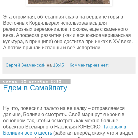
Эта огромная, обтесанная скала на вершине горы в
Восточных Кордильерах использовалась для
религиозных церемониалов, похоже, ещё с каменного
века. Апофеоза развития (как и вся южноамериканская
культура, в принципе) она достигла при инках в
XV
веке.
А потом пришли испанцы и всё испортили.
Сергей Знаменский
на
13:45
Комментариев нет:
среда, 12 декабря 2012 г.
Едем в Самайпату
Ну что, повесили пальто на вешалку – отправляемся
дальше, Боливию смотреть. Свой маршрут я кроил в
основном так, чтобы осмотреть как можно больше
объектов Всемирного Наследия ЮНЕСКО.
Таковых в
Боливии всего шесть
(забегая вперёд скажу, что я видел