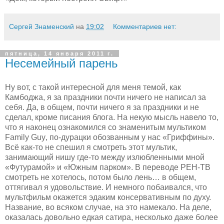
Сергей Знаменский
на
19:02
Комментариев нет:
пятница, 14 января 2011 г.
Несемейный парень
Ну вот, с такой интересной для меня темой, как
Камбоджа, я за праздники почти ничего не написал за
себя. Да, в общем, почти ничего я за праздники и не
сделал, кроме писания блога. На некую мысль навело то,
что я наконец ознакомился со знаменитым мультиком
Family
Guy
, по-дурацки обозванным у нас
«Гриффины».
Всё как-то не спешил я смотреть этот мультик,
занимающий нишу где-то между излюбленными мной
«Футурамой» и «Южным парком». В переводе РЕН-ТВ
смотреть не хотелось, потом было лень… в общем,
оттягивал я удовольствие. И немного побаивался, что
мультфильм окажется эдаким консервативным по духу.
Название, во всяком случае, на это намекало. На деле,
оказалась довольно едкая сатира, несколько даже более