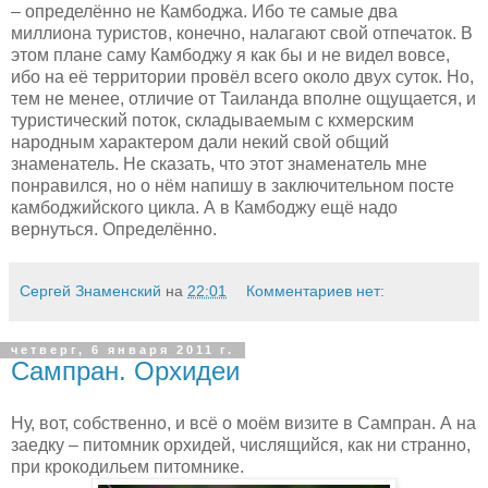
– определённо не Камбоджа. Ибо те самые два
миллиона туристов, конечно, налагают свой отпечаток. В
этом плане саму Камбоджу я как бы и не видел вовсе,
ибо на её территории провёл всего около двух суток. Но,
тем не менее, отличие от Таиланда вполне ощущается, и
туристический поток, складываемым с кхмерским
народным характером дали некий свой общий
знаменатель. Не сказать, что этот знаменатель мне
понравился, но о нём напишу в заключительном посте
камбоджийского цикла. А в Камбоджу ещё надо
вернуться. Определённо.
Сергей Знаменский
на
22:01
Комментариев нет:
четверг, 6 января 2011 г.
Сампран. Орхидеи
Ну, вот, собственно, и всё о моём визите в Сампран. А на
заедку – питомник орхидей, числящийся, как ни странно,
при крокодильем питомнике.