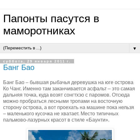
Папонты пасутся в
маморотниках
▼
суббота, 29 января 2011 г.
Банг Бао
Банг Бао – бывшая рыбачья деревушка на юге острова
Ко Чанг. Именно там заканчивается асфальт – это самая
дальняя точка, куда возят сонгтхэо с паромов. Отсюда
можно пробраться лесными тропами на восточную
сторону острова, а вот проехать на машине пока нельзя
– маленького кусочка не хватает. Место типичных
пальмово-лазурных красот в стиле «Баунти».