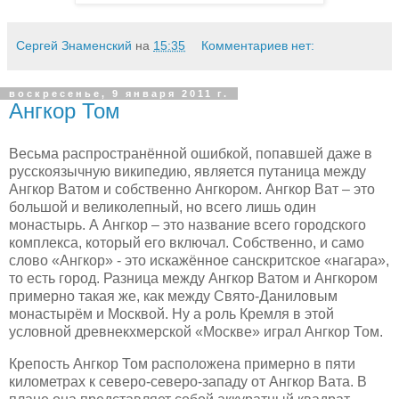
Сергей Знаменский
на
15:35
Комментариев нет:
воскресенье, 9 января 2011 г.
Ангкор Том
Весьма распространённой ошибкой, попавшей даже в
русскоязычную википедию, является путаница между
Ангкор Ватом и собственно Ангкором. Ангкор Ват – это
большой и великолепный, но всего лишь один
монастырь. А Ангкор – это название всего городского
комплекса, который его включал. Собственно, и само
слово «Ангкор» - это искажённое санскритское «нагара»,
то есть город. Разница между Ангкор Ватом и Ангкором
примерно такая же, как между Свято-Даниловым
монастырём и Москвой. Ну а роль Кремля в этой
условной древнекхмерской «Москве» играл Ангкор Том.
Крепость Ангкор Том расположена примерно в пяти
километрах к северо-северо-западу от Ангкор Вата. В