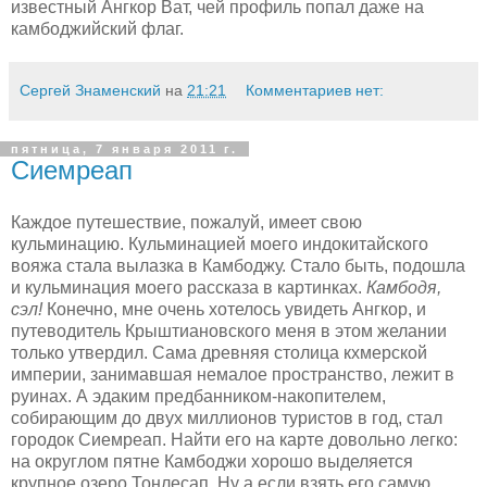
известный Ангкор Ват, чей профиль попал даже на
камбоджийский флаг.
Сергей Знаменский
на
21:21
Комментариев нет:
пятница, 7 января 2011 г.
Сиемреап
Каждое путешествие, пожалуй, имеет свою
кульминацию. Кульминацией моего индокитайского
вояжа стала вылазка в Камбоджу. Стало быть, подошла
и кульминация моего рассказа в картинках.
Камбодя,
сэл!
Конечно, мне очень хотелось увидеть Ангкор, и
путеводитель Крыштиановского меня в этом желании
только утвердил. Сама древняя столица кхмерской
империи, занимавшая немалое пространство, лежит в
руинах. А эдаким предбанником-накопителем,
собирающим до двух миллионов туристов в год, стал
городок Сиемреап. Найти его на карте довольно легко:
на округлом пятне Камбоджи хорошо выделяется
крупное озеро Тонлесап. Ну а если взять его самую