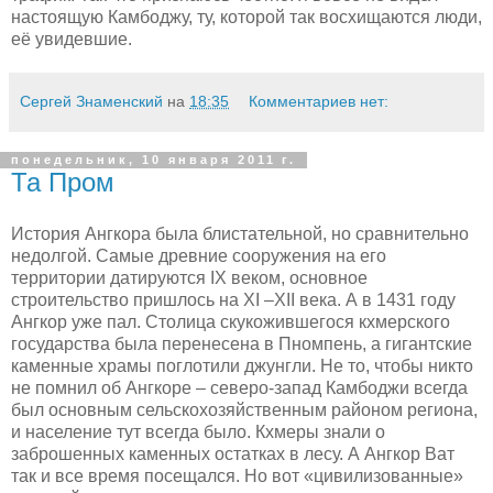
настоящую Камбоджу, ту, которой так восхищаются люди,
её увидевшие.
Сергей Знаменский
на
18:35
Комментариев нет:
понедельник, 10 января 2011 г.
Та Пром
История Ангкора была блистательной, но сравнительно
недолгой. Самые древние сооружения на его
территории датируются
IX
веком, основное
строительство пришлось на
XI
–
XII
века. А в 1431 году
Ангкор уже пал. Столица скукожившегося кхмерского
государства была перенесена в Пномпень, а гигантские
каменные храмы поглотили джунгли. Не то, чтобы никто
не помнил об Ангкоре – северо-запад Камбоджи всегда
был основным сельскохозяйственным районом региона,
и население тут всегда было. Кхмеры знали о
заброшенных каменных остатках в лесу. А Ангкор Ват
так и все время посещался. Но вот «цивилизованные»