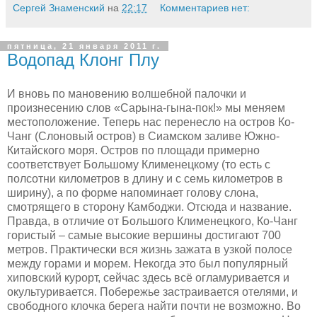
Сергей Знаменский
на
22:17
Комментариев нет:
пятница, 21 января 2011 г.
Водопад Клонг Плу
И вновь по мановению волшебной палочки и
произнесению слов «Сарына-гына-пок!» мы меняем
местоположение. Теперь нас перенесло на остров Ко-
Чанг (Слоновый остров) в Сиамском заливе Южно-
Китайского моря. Остров по площади примерно
соответствует Большому Клименецкому (то есть с
полсотни километров в длину и с семь километров в
ширину), а по форме напоминает голову слона,
смотрящего в сторону Камбоджи. Отсюда и название.
Правда, в отличие от Большого Клименецкого, Ко-Чанг
гористый – самые высокие вершины достигают 700
метров. Практически вся жизнь зажата в узкой полосе
между горами и морем. Некогда это был популярный
хиповский курорт, сейчас здесь всё огламуривается и
окультуривается. Побережье застраивается отелями, и
свободного клочка берега найти почти не возможно. Во