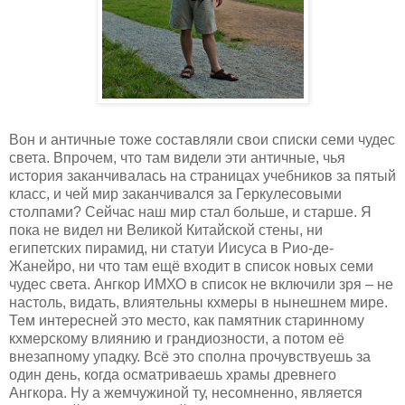
Вон и античные тоже составляли свои списки семи чудес
света. Впрочем, что там видели эти античные, чья
история заканчивалась на страницах учебников за пятый
класс, и чей мир заканчивался за Геркулесовыми
столпами? Сейчас наш мир стал больше, и старше. Я
пока не видел ни Великой Китайской стены, ни
египетских пирамид, ни статуи Иисуса в Рио-де-
Жанейро, ни что там ещё входит в список новых семи
чудес света. Ангкор ИМХО в список не включили зря – не
настоль, видать, влиятельны кхмеры в нынешнем мире.
Тем интересней это место, как памятник старинному
кхмерскому влиянию и грандиозности, а потом её
внезапному упадку. Всё это сполна прочувствуешь за
один день, когда осматриваешь храмы древнего
Ангкора. Ну а жемчужиной ту, несомненно, является