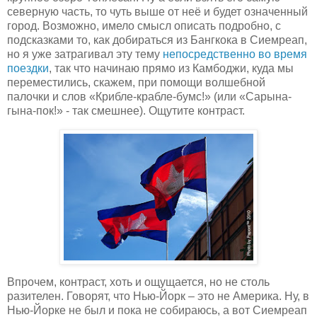
северную часть, то чуть выше от неё и будет означенный
город. Возможно, имело смысл описать подробно, с
подсказками то, как добираться из Бангкока в Сиемреап,
но я уже затрагивал эту тему
непосредственно во время
поездки
, так что начинаю прямо из Камбоджи, куда мы
переместились, скажем, при помощи волшебной
палочки и слов «Крибле-крабле-бумс!» (или «Сарына-
гына-пок!» - так смешнее). Ощутите контраст.
Впрочем, контраст, хоть и ощущается, но не столь
разителен. Говорят, что Нью-Йорк – это не Америка. Ну, в
Нью-Йорке не был и пока не собираюсь, а вот Сиемреап