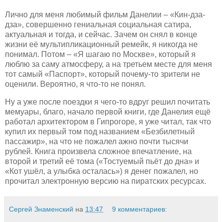
Лично для меня любимый фильм Данелии – «Кин-дза-
дза», совершенно гениальная социальная сатира,
актуальная и тогда, и сейчас. Зачем он снял в конце
жизни её мультипликационный ремейк, я никогда не
понимал. Потом – «Я шагаю по Москве», который я
люблю за саму атмосферу, а на третьем месте для меня
тот самый «Паспорт», который почему-то зрители не
оценили. Вероятно, я что-то не понял.
Ну а уже после поездки я чего-то вдруг решил почитать
мемуары, благо, начало первой книги, где Данелия ещё
работал архитектором в Гипрогоре, я уже читал, так что
купил их первый том под названием «Безбилетный
пассажир», на что не пожалел ажно почти тысячи
рублей. Книга произвела сложное впечатление, на
второй и третий её тома («Тостуемый пьёт до дна» и
«Кот ушёл, а улыбка осталась») я денег пожалел, но
прочитал электронную версию на пиратских ресурсах.
Сергей Знаменский
на
13:47
9 комментариев: