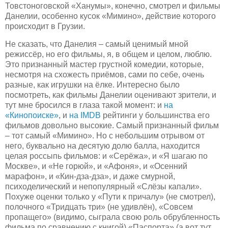
Товстоноговской «Ханумы», конечно, смотрел и фильмы
Данелии, особенно кусок «Мимино», действие которого
происходит в Грузии.
Не сказать, что Данелия – самый ценимый мной
режиссёр, но его фильмы, я, в общем и целом, люблю.
Это признанный мастер грустной комедии, которые,
несмотря на схожесть приёмов, сами по себе, очень
разные, как игрушки на ёлке. Интересно было
посмотреть, как фильмы Данелии оценивают зрители, и
тут мне бросился в глаза такой момент: и
на
«Кинопоиске»
, и
на IMDB
рейтинги у большинства его
фильмов довольно высокие. Самый признанный фильм
– тот самый «Мимино». Но с небольшим отрывом от
него, буквально на десятую долю балла, находится
целая россыпь фильмов: и «Серёжа», и «Я шагаю по
Москве», и «Не горюй», и «Афоня», и «Осенний
марафон», и «Кин-дза-дза», и даже смурной,
психоделический и непопулярный «Слёзы капали».
Похуже оценки только у «Пути к причалу» (не смотрел),
полочного «Тридцать три» (не удивлён), «Совсем
пропащего» (видимо, сыграла свою роль обрубленность
фильма по сравнению с книгой) «Паспорта» (а вот тут