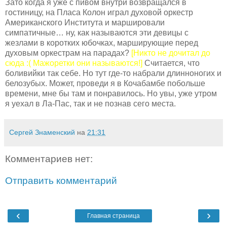
Зато когда я уже с пивом внутри возвращался в
гостиницу, на Пласа Колон играл духовой оркестр
Американского Института и маршировали
симпатичные… ну, как называются эти девицы с
жезлами в коротких юбочках, марширующие перед
духовым оркестрам на парадах?
[Никто не дочитал до
сюда :( Мажоретки они называются!]
Считается, что
боливийки так себе. Но тут где-то набрали длинноногих и
белозубых. Может, проведи я в Кочабамбе побольше
времени, мне бы там и понравилось. Но увы, уже утром
я уехал в Ла-Пас, так и не познав сего места.
Сергей Знаменский
на
21:31
Комментариев нет:
Отправить комментарий
‹
›
Главная страница