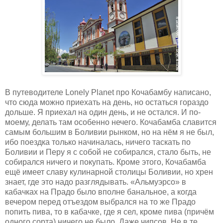
В путеводителе
Lonely
Planet
про Кочабамбу написано,
что сюда можно приехать на день, но остаться гораздо
дольше. Я приехал на один день, и не остался. И по-
моему, делать там особенно нечего. Кочабамба славится
самым большим в Боливии рынком, но на нём я не был,
ибо поездка только начиналась, ничего таскать по
Боливии и Перу я с собой не собирался, стало быть, не
собирался ничего и покупать. Кроме этого, Кочабамба
ещё имеет славу кулинарной столицы Боливии, но хрен
знает, где это надо разглядывать. «Альмуэрсо» в
кабачках на Прадо было вполне банальное, а когда
вечером перед отъездом выбрался на то же Прадо
попить пива, то в кабачке, где я сел, кроме пива (причём
одного сорта) ничего не было. Даже чипсов. Не в те