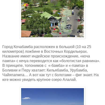
Город Кочабамба расположен в большой (10 на 25
километров) ложбине в Восточных Кордильерах.
Название имеет индейское происхождение, «коча
пампа» с кечуа переводится как «болотистая равнина».
В принципе, топонимов с
«-бамба» и «-пампа» в
Боливии и Перу хватает: Кильябамба, Урубамба,
Чайяпапмпа… А вот как тут с болотами – фиг знает. На
юге можно увидеть крупное озеро Алалай.