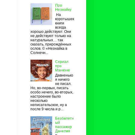
Про
Незнайку
На
коротышек
книги
всегда
хорошо действуют. Они
не действуют только на
натуральных… так
сказать, прирождённых
ослов. © «Незнайка в
Солнечн...
Сериал
про
Манюню
Давненько
я ничего
не писал.
Но, во-первых, писать
особо нечего, во-вторых,
настроение было
несколько
неписательское, ну а
после 9 числа и р...
Безбилетн
ый
пассажир
Данелия