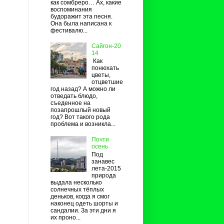
как сомбреро… Ах, какие
воспоминания
будоражит эта песня.
Она была написана к
фестивалю...
Сайгон-20
14
Как
понюхать
цветы,
отцветшие
год назад? А можно ли
отведать блюдо,
съеденное на
позапрошлый новый
год? Вот такого рода
проблема и возникла...
Почти
осень
Под
занавес
лета-2015
природа
выдала несколько
солнечных тёплых
деньков, когда я смог
наконец одеть шорты и
сандалии. За эти дни я
их проно...