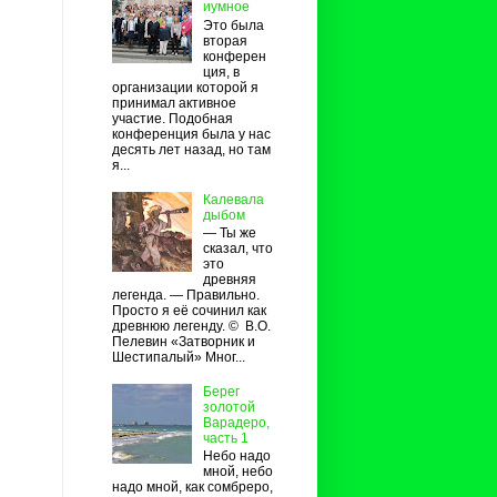
иумное
Это была
вторая
конферен
ция, в
организации которой я
принимал активное
участие. Подобная
конференция была у нас
десять лет назад, но там
я...
Калевала
дыбом
— Ты же
сказал, что
это
древняя
легенда. — Правильно.
Просто я её сочинил как
древнюю легенду. © В.О.
Пелевин «Затворник и
Шестипалый» Мног...
Берег
золотой
Варадеро,
часть 1
Небо надо
мной, небо
надо мной, как сомбреро,