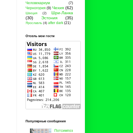
Человекариум
(7)
Чехия
(62)
Черногория
(9)
Шри-Ланка
Швеция
(2)
(30)
Эстония
(35)
after dark
(21)
Ярославль
(4)
Отсель мои гости
Популярные сообщения
Потсимпоз