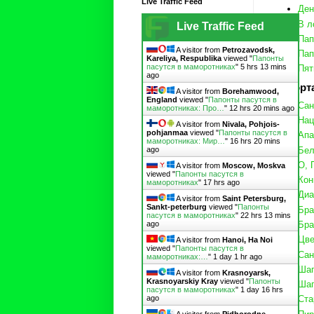
Live Traffic Feed
Ден
В л
Live Traffic Feed
Пап
A visitor from
Petrozavodsk,
Пап
Kareliya, Respublika
viewed "
Папонты
пасутся в маморотниках
"
5 hrs 13 mins
Пят
ago
Репорт
A visitor from
Borehamwood,
England
viewed "
Папонты пасутся в
Сан
маморотниках: Про…
"
12 hrs 20 mins ago
Нац
A visitor from
Nivala, Pohjois-
pohjanmaa
viewed "
Папонты пасутся в
Апа
маморотниках: Мир…
"
16 hrs 20 mins
Бел
ago
О, 
A visitor from
Moscow, Moskva
viewed "
Папонты пасутся в
Кон
маморотниках
"
17 hrs ago
Диа
A visitor from
Saint Petersburg,
Sankt-peterburg
viewed "
Папонты
Бра
пасутся в маморотниках
"
22 hrs 13 mins
ago
Бра
Цве
A visitor from
Hanoi, Ha Noi
viewed "
Папонты пасутся в
Сан
маморотниках:…
"
1 day 1 hr ago
Шап
A visitor from
Krasnoyarsk,
Krasnoyarskiy Kray
viewed "
Папонты
Шап
пасутся в маморотниках
"
1 day 16 hrs
ago
Ста