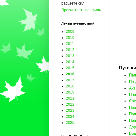
расцвете сил
Просмотреть профиль
Ленты путешествий
2009
2010
2011
2012
2013
2014
Путевы
2015
2016
Пап
2017
По 
2018
Акт
2019
Пап
2021
Све
2022
Про
2023
Пап
2024
Пап
2025
Дор
Вод