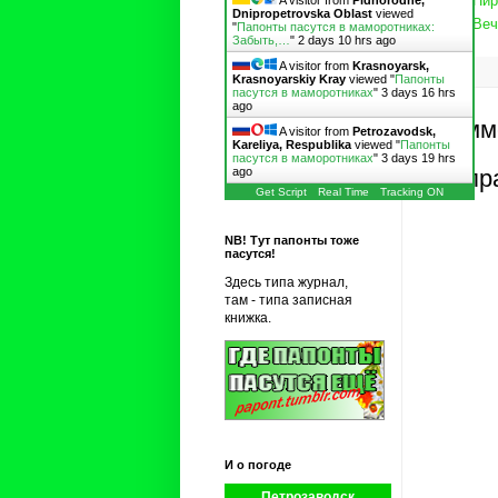
Пир
A visitor from
Pidhorodne,
Dnipropetrovska Oblast
viewed
Веч
"
Папонты пасутся в маморотниках:
Забыть,…
"
2 days 10 hrs ago
A visitor from
Krasnoyarsk,
Krasnoyarskiy Kray
viewed "
Папонты
пасутся в маморотниках
"
3 days 16 hrs
ago
Комм
A visitor from
Petrozavodsk,
Kareliya, Respublika
viewed "
Папонты
пасутся в маморотниках
"
3 days 19 hrs
ago
Отпр
Get Script
Real Time
Tracking ON
NB! Тут папонты тоже
пасутся!
Здесь типа журнал,
там - типа записная
книжка.
И о погоде
Петрозаводск