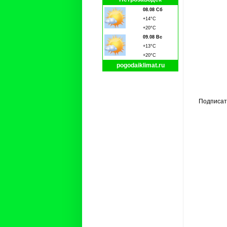
08.08 Сб
+14°C
+20°C
09.08 Вс
+13°C
+20°C
pogodaiklimat.ru
Подписат