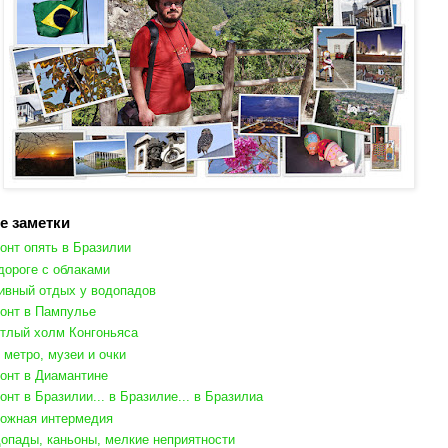
е заметки
онт опять в Бразилии
дороге с облаками
ивный отдых у водопадов
онт в Пампулье
тлый холм Конгоньяса
 метро, музеи и очки
онт в Диамантине
онт в Бразилии... в Бразилие... в Бразилиа
ожная интермедия
опады, каньоны, мелкие неприятности