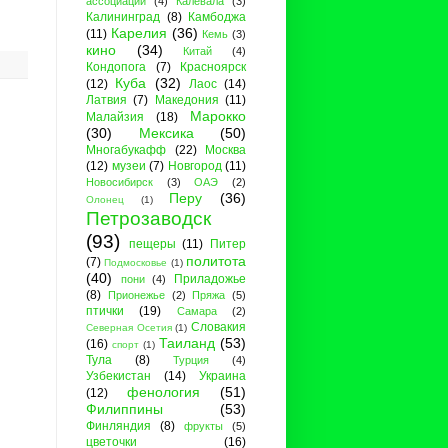
ассоциации
(4)
Калевала
(3)
Калининград
(8)
Камбоджа
Карелия
(36)
(11)
Кемь
(3)
кино
(34)
Китай
(4)
Кондопога
(7)
Красноярск
Куба
(32)
(12)
Лаос
(14)
Латвия
(7)
Македония
(11)
Марокко
Малайзия
(18)
(30)
Мексика
(50)
Многабукафф
(22)
Москва
(12)
музеи
(7)
Новгород
(11)
Новосибирск
(3)
ОАЭ
(2)
Перу
(36)
Олонец
(1)
Петрозаводск
(93)
пещеры
(11)
Питер
политота
(7)
Подмосковье
(1)
(40)
Приладожье
пони
(4)
(8)
Прионежье
(2)
Пряжа
(5)
птички
(19)
Самара
(2)
Словакия
Северная Осетия
(1)
Таиланд
(53)
(16)
спорт
(1)
Тула
(8)
Турция
(4)
Узбекистан
(14)
Украина
фенология
(51)
(12)
Филиппины
(53)
Финляндия
(8)
фрукты
(5)
цветочки
(16)