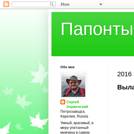
Папонты
Обо мне
2016
Выла
Сергей
Знаменский
Петрозаводск,
Карелия, Russia
Умный, красивый, в
меру упитанный
мужчина в самом