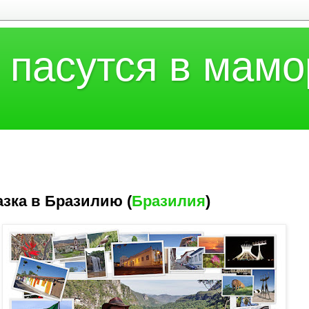
 пасутся в мамо
зка в Бразилию (
Бразилия
)