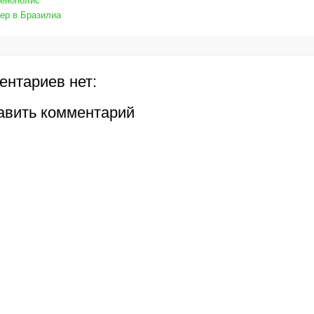
енополис
ер в Бразилиа
ентариев нет:
авить комментарий