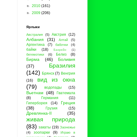
►
2010
(161)
►
2009
(206)
Ярлыки
Австрия
(12)
Австралия
(5)
Албания
(31)
Алтай
(5)
Аргентина
(7)
бабочки
(4)
байки
(18)
Бахрейн
(1)
Белиз
(8)
бегемотики
(6)
Бирма
(46)
Боливия
Бразилия
(37)
(142)
Брянск
(7)
Венгрия
вид из окна
(16)
(79)
водопады
(15)
Вьетнам
(48)
Гватемала
(8)
Германия
(11)
Греция
Гиперборея
(14)
(38)
Грузия
(15)
Древлянка-II
(35)
живая природа
(83)
закаты
(19)
Заонежье
зоопарки
(9)
(4)
Играю в