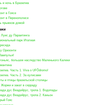
ь и ночь в Бразилиа
огове
онт в Гоясе
онт в Пиренополисе
ь прыжков домой
ажи
 Луис ду Параитинга
иональный парк Итатиая
ресида
у Оризонти
Пампулья!
гоньяс, большое наследство Маленького Калеки
мантина
зилиа. Часть 1. Viva o UFÔdromo!
зилиа. Часть 2. За кулисами
ты и птицы бразильской столицы
 Жоржи и закат в серраду
ада дуc Веадейрус, тропа 1. Водопады
ада дус Веадейрус, тропа 2. Каньон
рый Гояс