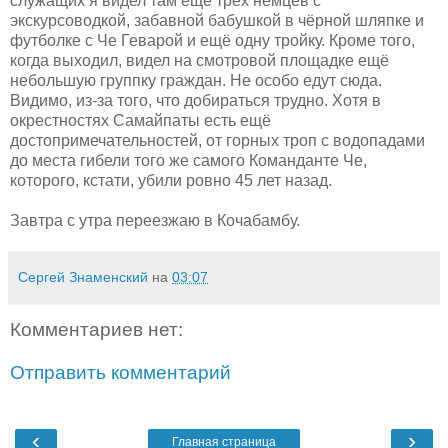
служащих я видел там ещё трёх немцев с
экскурсоводкой, забавной бабушкой в чёрной шляпке и
футболке с Че Геварой и ещё одну тройку. Кроме того,
когда выходил, видел на смотровой площадке ещё
небольшую группку граждан. Не особо едут сюда.
Видимо, из-за того, что добираться трудно. Хотя в
окрестностях Самайпаты есть ещё
достопримечательностей, от горных троп с водопадами
до места гибели того же самого Команданте Че,
которого, кстати, убили ровно 45 лет назад.
Завтра с утра переезжаю в Кочабамбу.
Сергей Знаменский
на
03:07
Комментариев нет:
Отправить комментарий
‹
›
Главная страница