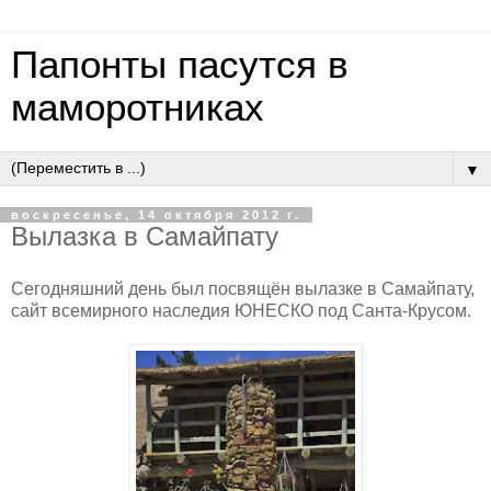
Папонты пасутся в
маморотниках
▼
воскресенье, 14 октября 2012 г.
Вылазка в Самайпату
Сегодняшний день был посвящён вылазке в Самайпату,
сайт всемирного наследия ЮНЕСКО под Санта-Крусом.