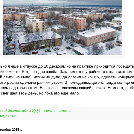
но я ещё в отпуске до 10 декабря, но на практике приходится посещать
очее место. Вот, сегодня зашёл. Заклеил окно у рабочего стола скотчем
й ленты не было), чтобы не дуло, да слазил на крышу, сделать ноябрьс
отографии сделаны ранним утром. В пол-одиннадцатого. Когда солнце 
лось над горизонтом. На крыше – свежевыпавший снежок. Немного, в о
а снег шёл весь день, но пока его ещё мало.
ргей Знаменский
на
20:34
Комментариев нет:
вид из окна
ноября 2015 г.