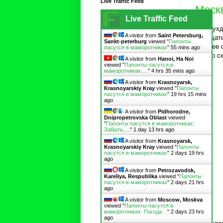
Live Traffic Feed
Моск
Live Traffic Feed
На двухд
A visitor from
Saint Petersburg,
пообщать
Sankt-peterburg
viewed "
Папонты
заранее 
пасутся в маморотниках
"
55 mins ago
чем-то с
A visitor from
Hanoi, Ha Noi
viewed "
Папонты пасутся в
маморотниках:…
"
4 hrs 35 mins ago
A visitor from
Krasnoyarsk,
Krasnoyarskiy Kray
viewed "
Папонты
пасутся в маморотниках
"
19 hrs 15 mins
ago
A visitor from
Pidhorodne,
Dnipropetrovska Oblast
viewed
"
Папонты пасутся в маморотниках:
Забыть,…
"
1 day 13 hrs ago
A visitor from
Krasnoyarsk,
Krasnoyarskiy Kray
viewed "
Папонты
пасутся в маморотниках
"
2 days 19 hrs
ago
A visitor from
Petrozavodsk,
Kareliya, Respublika
viewed "
Папонты
пасутся в маморотниках
"
2 days 21 hrs
ago
A visitor from
Moscow, Moskva
viewed "
Папонты пасутся в
маморотниках: Пагода…
"
2 days 23 hrs
ago