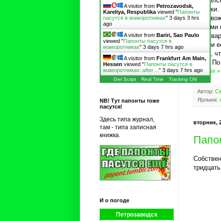
Открылся
A visitor from
Petrozavodsk,
публики.
Kareliya, Respublika
viewed "
Папонты
сопровож
пасутся в маморотниках
"
3 days 3 hrs
ago
прутами 
A visitor from
Bariri, Sao Paulo
"Москвар
viewed "
Папонты пасутся в
России е
маморотниках
"
3 days 7 hrs ago
иначе, ч
A visitor from
Frankfurt Am Main,
мясо. По
Hessen
viewed "
Папонты пасутся в
маморотниках: after…
"
3 days 7 hrs ago
Дальше »
Get Script
Real Time
Tracking ON
Автор:
Се
Ярлыки:
NB! Тут папонты тоже
пасутся!
Здесь типа журнал,
вторник, 2
там - типа записная
книжка.
Папо
Собствен
тридцать
И о погоде
Петрозаводск