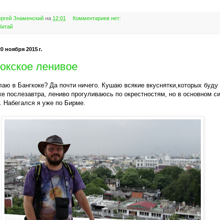
ргей Знаменский
на
12:01
Комментариев нет:
Китай
0 ноября 2015 г.
кокское ленивое
лаю в Бангкоке? Да почти ничего. Кушаю всякие вкуснятки,которых буду
е послезавтра, лениво прогуливаюсь по окрестностям, но в основном с
. Набегался я уже по Бирме.