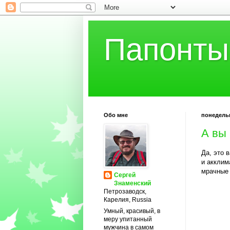
Папонты
Обо мне
понедельн
А вы 
Да, это 
и акклим
мрачные 
Сергей
Знаменский
Петрозаводск,
Карелия, Russia
Умный, красивый, в
меру упитанный
мужчина в самом