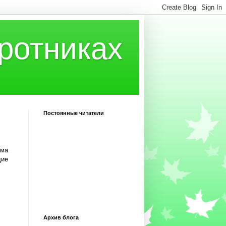
ротниках
Постоянные читатели
ома
щие
Архив блога