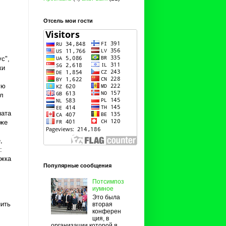
Отсель мои гости
с",
ки
ую
ёл
ната
уже
,
:
ижка
Популярные сообщения
Потсимпоз
иумное
Это была
нить
вторая
конферен
ция, в
организации которой я