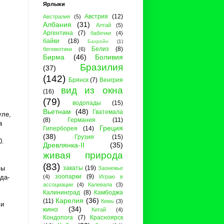
Ярлыки
Австрия
(12)
Австралия
(5)
Албания
(31)
Алтай
(5)
Аргентина
(7)
бабочки
(4)
байки
(18)
Бахрейн
(1)
Белиз
(8)
бегемотики
(6)
Бирма
(46)
Боливия
Бразилия
(37)
(142)
Брянск
(7)
Венгрия
вид из окна
(16)
(79)
водопады
(15)
Вьетнам
(48)
Гватемала
уле,
(8)
Германия
(11)
a
Греция
Гиперборея
(14)
(38)
Грузия
(15)
0.
Древлянка-II
(35)
живая природа
(83)
закаты
(19)
мы
Заонежье
зоопарки
(9)
(4)
Играю в
да-
ассоциации
(4)
Калевала
(3)
с
Калининград
(8)
Камбоджа
Карелия
(36)
(11)
Кемь
(3)
ли
кино
(34)
Китай
(4)
Кондопога
(7)
Красноярск