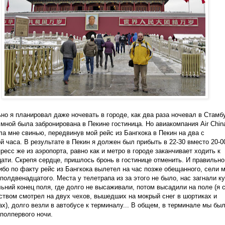
но я планировал даже ночевать в городе, как два раза ночевал в Стамб
 мной была забронирована в Пекине гостиница. Но авиакомпания Air Chin
а мне свинью, передвинув мой рейс из Бангкока в Пекин на два с
й часа. В результате в Пекин я должен был прибыть в 22-30 вместо 20-0
ресс же из аэропорта, равно как и метро в городе заканчивает ходить к
ати. Скрепя сердце, пришлось бронь в гостинице отменить. И правильно
ибо по факту рейс из Бангкока вылетел на час позже обещанного, сели 
 полдвенадцатого. Места у телетрапа из за этого не было, нас загнали ку
льний конец поля, где долго не высаживали, потом высадили на поле (я 
твом смотрел на двух чехов, вышедших на мокрый снег в шортиках и
х), долго везли в автобусе к терминалу... В общем, в терминале мы бы
 полпервого ночи.