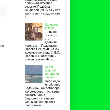
принимал активное
участие. Подобная
конференция была у нас
десять лет назад, но там
я...
Калевала
дыбом
— Ты же
сказал, что
это
,
древняя
легенда. — Правильно.
рез
Просто я её сочинил как
древнюю легенду. © В.О.
Пелевин «Затворник и
Шестипалый» Мног...
Берег
золотой
Варадеро,
часть 1
Небо надо
мной, небо
надо мной, как сомбреро,
как сомбреро… Ах, какие
воспоминания
будоражит эта песня.
Она была написана к
фестивалю...