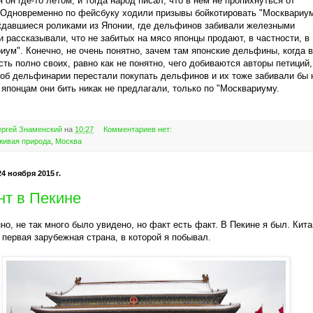
 он где-то летом, и тогда народ писал, что в нём не пропихнуться от
 Одновременно по фейсбуку ходили призывы бойкотировать "Москвариум
давшиеся роликами из Японии, где дельфинов забивали железными
и рассказывали, что не забитых на мясо японцы продают, в частности, в
иум". Конечно, не очень понятно, зачем там японские дельфины, когда в
сть полно своих, равно как не понятно, чего добиваются авторы петиций,
тоб дельфинарии перестали покупать дельфинов и их тоже забивали бы 
 японцам они бить никак не предлагали, только по "Москвариуму.
ргей Знаменский
на
10:27
Комментариев нет:
живая природа
,
Москва
4 ноября 2015 г.
нт в Пекине
но, не так много было увидено, но факт есть факт. В Пекине я был. Кита
 первая зарубежная страна, в которой я побывал.