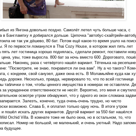
ибыл из Янгона довольно поздно. Самолёт летел чуть больше часа, с
а в Банглампху я добирался дольше. Цепочка "автобус-скайтрейн-автобу
стоила не так уж дёшево, 80 бат. Потом ещё какое-то время ушло на поис
ы. Я по первости ломанулся в Thai Cozy House, в котором жил пять лет
а пять лет гостиница хорошо поднялась, сделали ремонт, поставили нов
. цена, увы, тоже выросла. 800 бат за ночь вместо 600. Дороговато, пош
альше. Наконец, раза с четвёртого нашёл вариант. Тётенька на ресепшне
мне: "Посмотрите, не знаю, понравится ли она вам". Ну а чо такого? Ком
ата, с кондеем, свой санузел, даже окна есть. В Моламьяйне куда как х
ведь дороже. Несколько, правда, нервировало то, что по всей гостинице
ы таблички о том, чтобы ценного имущества в номерах не оставляли. Де
а за украденное ответственности не несёт. Вероятно, это меня и смутило
ательном осмотре утром обнаружил, что у одного из окон сломана задв
 запирается. Залезть, конечно, туда очень-очень трудно, но чисто
ески возможно. Слава Б, я оплатил только одну ночь. В итоге утром
 и пошёл искать других вариантов. Другой вариант за 550 бат нашёлся
ild Orchid Villa. В комнате тоже не было окна, но в остальном, то, что
рописал. Номер не большой, не маленький, и очень уютный. Надо запом
на будущее.