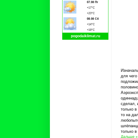
07.08 Пт
+17°C
+23°C
08.08 Сб
+14°C
+19°C
pogodaiklimat.ru
Изначаль
для чего
подложил
половино
Аэроэксп
одиннадц
сделал, 
только в
то на да
любопытс
шлёпанца
только в
Дальше »