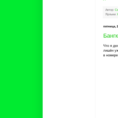
Автор:
Се
Ярлыки:
пятница, 2
Банг
Что я де
лишён уж
в номере