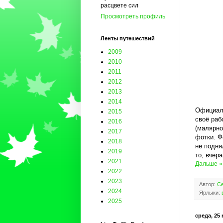
расцвете сил
Просмотреть профиль
Ленты путешествий
2009
2010
2011
2012
2013
2014
Официаль
2015
своё раб
2016
(малярно
2017
фотки. Ф
2018
не подня
2019
то, вчер
2021
Дальше »
2022
2023
Автор:
Се
2024
Ярлыки:
2025
среда, 25 