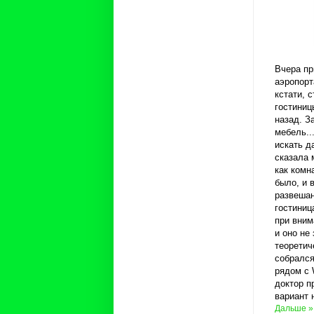
Вчера пр
аэропорт
кстати, 
гостиниц
назад. З
мебель..
искать д
сказала 
как комн
было, и 
развешан
гостиниц
при вним
и оно не
теоретич
собрался
рядом с W
доктор п
вариант 
Дальше »