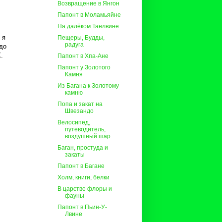
Возвращение в Янгон
Папонт в Моламьяйне
На далёком Танлвине
 я
Пещеры, Будды,
радуга
до
.
Папонт в Хпа-Ане
Папонт у Золотого
Камня
Из Багана к Золотому
камню
Попа и закат на
Швезандо
Велосипед,
путеводитель,
воздушный шар
Баган, простуда и
закаты
Папонт в Багане
Холм, книги, белки
В царстве флоры и
фауны
Папонт в Пьин-У-
Лвине