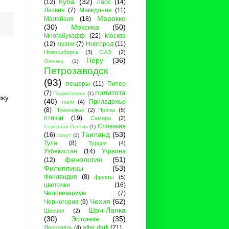
Куба
(32)
(12)
Лаос
(14)
Латвия
(7)
Македония
(11)
Марокко
Малайзия
(18)
(30)
Мексика
(50)
Многабукафф
(22)
Москва
(12)
музеи
(7)
Новгород
(11)
Новосибирск
(3)
ОАЭ
(2)
Перу
(36)
Олонец
(1)
Петрозаводск
(93)
пещеры
(11)
Питер
политота
(7)
Подмосковье
(1)
ижу
(40)
Приладожье
пони
(4)
(8)
Прионежье
(2)
Пряжа
(5)
птички
(19)
Самара
(2)
Словакия
Северная Осетия
(1)
Таиланд
(53)
(16)
спорт
(1)
Тула
(8)
Турция
(4)
Узбекистан
(14)
Украина
фенология
(51)
(12)
Филиппины
(53)
Финляндия
(8)
фрукты
(5)
цветочки
(16)
Человекариум
(7)
Чехия
(62)
Черногория
(9)
Шри-Ланка
Швеция
(2)
(30)
Эстония
(35)
after dark
(21)
Ярославль
(4)