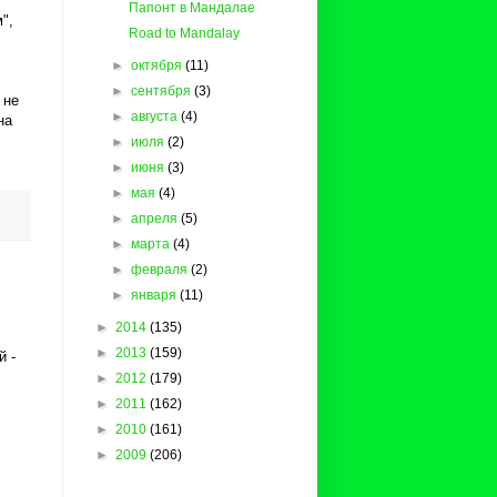
Папонт в Мандалае
",
Road to Mandalay
►
октября
(11)
►
сентября
(3)
 не
►
августа
(4)
на
►
июля
(2)
►
июня
(3)
►
мая
(4)
►
апреля
(5)
►
марта
(4)
►
февраля
(2)
►
января
(11)
►
2014
(135)
►
2013
(159)
й -
►
2012
(179)
►
2011
(162)
►
2010
(161)
►
2009
(206)