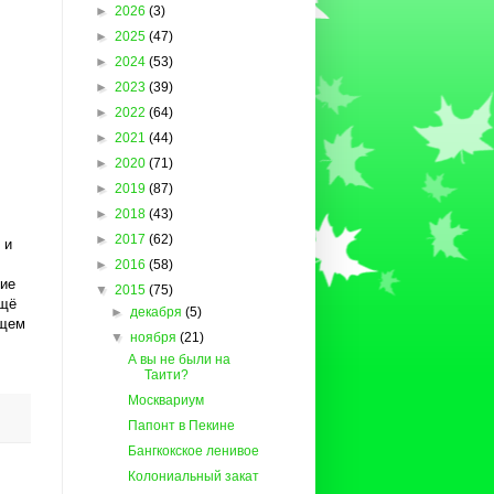
►
2026
(3)
►
2025
(47)
►
2024
(53)
►
2023
(39)
►
2022
(64)
►
2021
(44)
►
2020
(71)
►
2019
(87)
►
2018
(43)
►
2017
(62)
 и
►
2016
(58)
кие
▼
2015
(75)
ещё
►
декабря
(5)
бщем
▼
ноября
(21)
А вы не были на
Таити?
Москвариум
Папонт в Пекине
Бангкокское ленивое
Колониальный закат