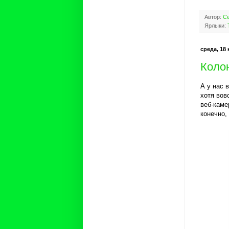
Автор:
Се
Ярлыки:
среда, 18 
Коло
А у нас 
хотя вов
веб-каме
конечно,