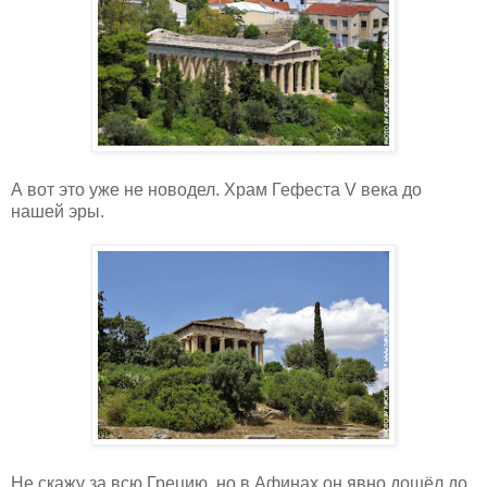
А вот это уже не новодел. Храм Гефеста
V
века до
нашей эры.
Не скажу за всю Грецию, но в Афинах он явно дошёл до