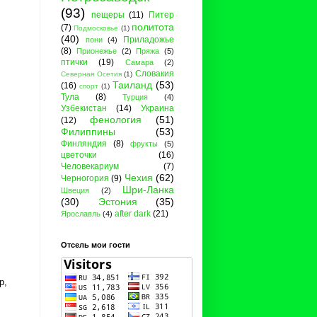
(93)
пещеры
(11)
Питер
политота
(7)
Подмосковье
(1)
(40)
Приладожье
пони
(4)
(8)
Прионежье
(2)
Пряжа
(5)
птички
(19)
Самара
(2)
Словакия
Северная Осетия
(1)
Таиланд
(53)
(16)
спорт
(1)
Тула
(8)
Турция
(4)
Узбекистан
(14)
Украина
фенология
(51)
(12)
Филиппины
(53)
Финляндия
(8)
фрукты
(5)
цветочки
(16)
Человекариум
(7)
Чехия
(62)
Черногория
(9)
Шри-Ланка
Швеция
(2)
(30)
Эстония
(35)
after dark
(21)
Ярославль
(4)
Отсель мои гости
р,