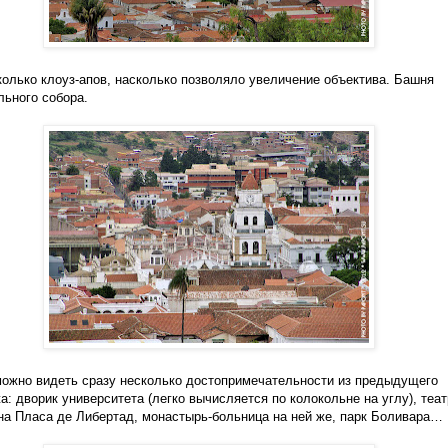
колько клоуз-апов, насколько позволяло увеличение объектива. Башня
ьного собора.
можно видеть сразу несколько достопримечательности из предыдущего
а: дворик университета (легко вычисляется по колокольне на углу), теат
на Пласа де Либертад, монастырь-больница на ней же, парк Боливара…