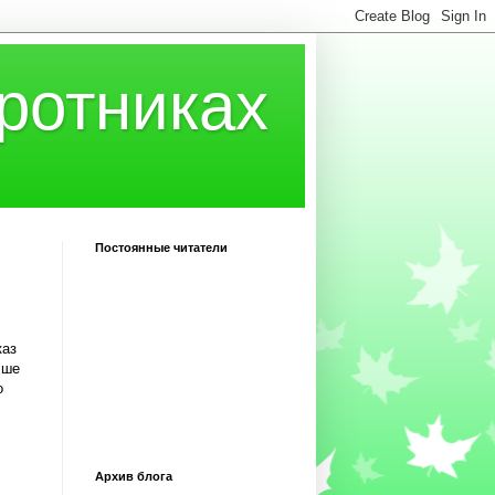
ротниках
Постоянные читатели
каз
чше
о
Архив блога