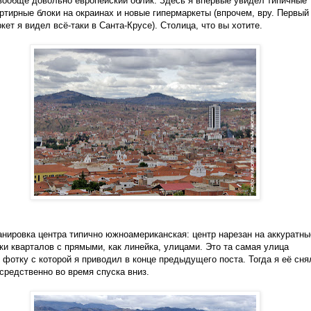
вообще довольно европейский облик. Здесь я впервые увидел типичные
ртирные блоки на окраинах и новые гипермаркеты (впрочем, вру. Первый
кет я видел всё-таки в Санта-Крусе). Столица, что вы хотите.
анировка центра типично южноамериканская: центр нарезан на аккуратны
ки кварталов с прямыми, как линейка, улицами. Это та самая улица
 фотку с которой я приводил в конце предыдущего поста. Тогда я её сня
средственно во время спуска вниз.