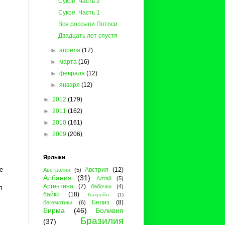
Сукре. Часть 2
Сукре. Часть 1
Все россыпи Потоси
Двадцать лет спустя
►
апреля
(17)
►
марта
(16)
►
февраля
(12)
►
января
(12)
►
2012
(179)
►
2011
(162)
►
2010
(161)
►
2009
(206)
Ярлыки
е
Австрия
(12)
Австралия
(5)
Албания
(31)
Алтай
(5)
Аргентина
(7)
бабочки
(4)
л
байки
(18)
Бахрейн
(1)
Белиз
(8)
бегемотики
(6)
Бирма
(46)
Боливия
Бразилия
(37)