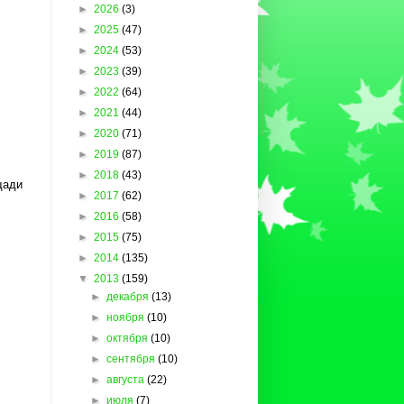
►
2026
(3)
►
2025
(47)
►
2024
(53)
►
2023
(39)
►
2022
(64)
►
2021
(44)
►
2020
(71)
►
2019
(87)
►
2018
(43)
щади
►
2017
(62)
►
2016
(58)
►
2015
(75)
►
2014
(135)
▼
2013
(159)
►
декабря
(13)
►
ноября
(10)
►
октября
(10)
►
сентября
(10)
►
августа
(22)
►
июля
(7)