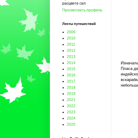
расцвете сил
Просмотреть профиль
Ленты путешествий
2009
2010
2011
2012
2013
Изначаль
2014
Пласа де
2015
индейско
2016
вскарабк
2017
небольша
2018
2019
2021
2022
2023
2024
2025