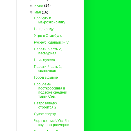
►
июня
(14)
▼
мая
(16)
Про чукч и
макроэкономику
На природу
Утро в Стамбуле
Рус-рус, сдавайс! - IV
Парати. Часть 2,
пасмурная.
Ночь музеев
Парати. Часть 1,
солнечная
Город в дымке
Проблемы
посткроссинга в
подзоне средней
тайги Сев...
Петрозаводск
строится 2
Сукре сверху
Черт возьми! / Особа
крупных размеров