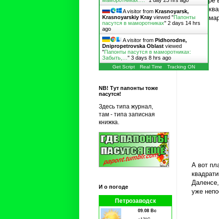
У Сукре 
маморотниках:…
"
1 day 23 hrs ago
многоква
A visitor from
Krasnoyarsk,
супермар
Krasnoyarskiy Kray
viewed "
Папонты
пасутся в маморотниках
"
2 days 14 hrs
ago
A visitor from
Pidhorodne,
Dnipropetrovska Oblast
viewed
"
Папонты пасутся в маморотниках:
Забыть,…
"
3 days 8 hrs ago
Get Script
Real Time
Tracking ON
NB! Тут папонты тоже
пасутся!
Здесь типа журнал,
там - типа записная
книжка.
А вот пл
квадрати
Даленсе,
И о погоде
уже непо
Петрозаводск
09.08 Вс