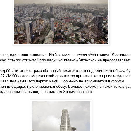
енее, один план выполнил. На Хошимин с небоскрёба глянул. К сожален
ерез стекло: открытой площадки комплекс «Битекско» не предоставляет.
скрёб «Битекско», разоаботанный архитектором под влиянием образа бу
??? ИМХО лотос американский архитектор аргентинского происхождения
ивал под какими-то наркотиками. Особенно не вписывается в формы
ная площадка, прилепившаяся сбоку. Больше похоже на какой-то кактус
 здание оригинальное, и на символ Хошимина тянет.