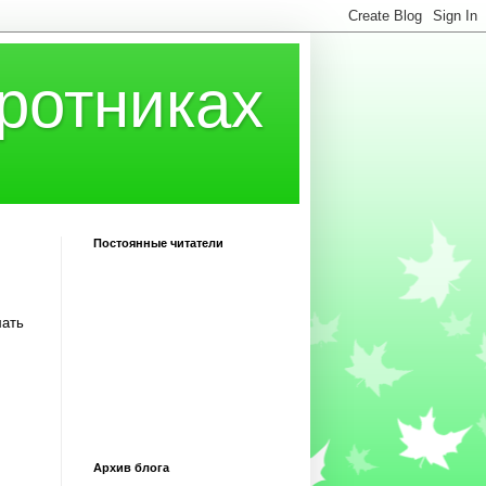
ротниках
Постоянные читатели
лать
Архив блога