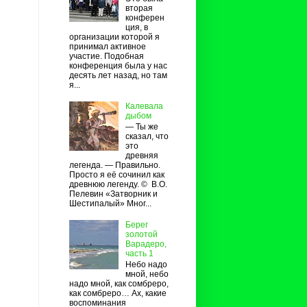
вторая
конферен
ция, в
организации которой я
принимал активное
участие. Подобная
конференция была у нас
десять лет назад, но там
я...
Калевала
дыбом
— Ты же
сказал, что
это
древняя
легенда. — Правильно.
Просто я её сочинил как
древнюю легенду. © В.О.
Пелевин «Затворник и
Шестипалый» Мног...
Берег
золотой
Варадеро,
часть 1
Небо надо
мной, небо
надо мной, как сомбреро,
как сомбреро… Ах, какие
воспоминания