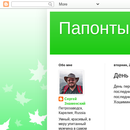
Папонты
Обо мне
вторник, 2
День
День пер
последни
последни
Сергей
Хошимине
Знаменский
Петрозаводск,
Карелия, Russia
Умный, красивый, в
меру упитанный
мужчина в самом