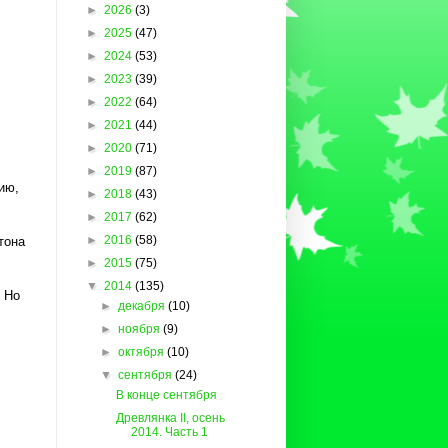
►
2026
(3)
►
2025
(47)
►
2024
(53)
►
2023
(39)
►
2022
(64)
►
2021
(44)
►
2020
(71)
►
2019
(87)
ию,
►
2018
(43)
►
2017
(62)
►
2016
(58)
тона
►
2015
(75)
▼
2014
(135)
. Но
►
декабря
(10)
►
ноября
(9)
►
октября
(10)
▼
сентября
(24)
В конце сентября
Древлянка II, осень
2014. Часть 1