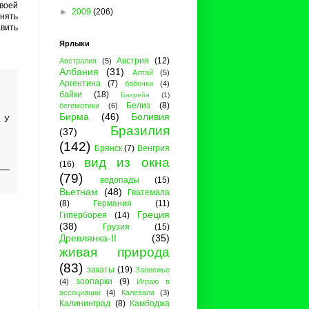
воей
►
2009
(206)
нять
авить
Ярлыки
Австрия
(12)
Австралия
(5)
Албания
(31)
Алтай
(5)
Аргентина
(7)
бабочки
(4)
байки
(18)
Бахрейн
(1)
Белиз
(8)
бегемотики
(6)
Бирма
(46)
Боливия
. У
Бразилия
(37)
(142)
Брянск
(7)
Венгрия
вид из окна
(16)
(79)
водопады
(15)
Вьетнам
(48)
Гватемала
(8)
Германия
(11)
Греция
Гиперборея
(14)
(38)
Грузия
(15)
Древлянка-II
(35)
живая природа
(83)
закаты
(19)
Заонежье
зоопарки
(9)
(4)
Играю в
ассоциации
(4)
Калевала
(3)
Калининград
(8)
Камбоджа