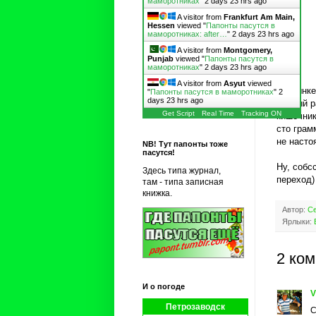
маморотниках
"
2 days 23 hrs ago
A visitor from
Frankfurt Am Main,
Hessen
viewed "
Папонты пасутся в
маморотниках: after…
"
2 days 23 hrs ago
A visitor from
Montgomery,
Punjab
viewed "
Папонты пасутся в
маморотниках
"
2 days 23 hrs ago
A visitor from
Asyut
viewed
На рынке
"
Папонты пасутся в маморотниках
"
2
days 23 hrs ago
первый р
Get Script
Real Time
Tracking ON
кишечник
сто грам
не насто
NB! Тут папонты тоже
пасутся!
Ну, собс
Здесь типа журнал,
переход)
там - типа записная
книжка.
Автор:
Се
Ярлыки:
2 ко
И о погоде
V
Петрозаводск
С