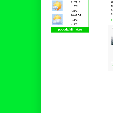
Ж
07.08 Пт
п
+17°C
с
+23°C
с
08.08 Сб
О
+14°C
+19°C
pogodaiklimat.ru