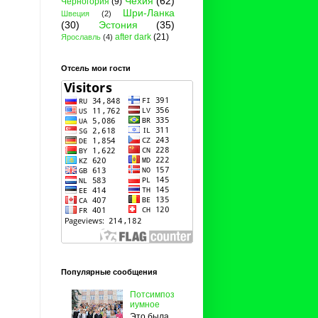
Чехия
(62)
Черногория
(9)
Шри-Ланка
Швеция
(2)
(30)
Эстония
(35)
after dark
(21)
Ярославль
(4)
Отсель мои гости
Популярные сообщения
Потсимпоз
иумное
Это была