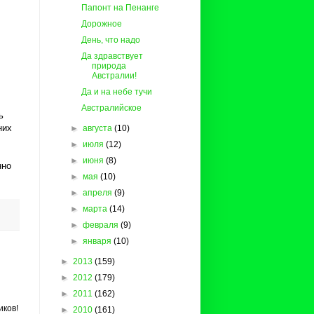
Папонт на Пенанге
Дорожное
День, что надо
Да здравствует
природа
Австралии!
Да и на небе тучи
Австралийское
ь
них
►
августа
(10)
►
июля
(12)
►
июня
(8)
нно
►
мая
(10)
►
апреля
(9)
►
марта
(14)
►
февраля
(9)
►
января
(10)
►
2013
(159)
►
2012
(179)
►
2011
(162)
ков!
►
2010
(161)