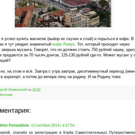
 я успел купить магнитик (выбор их скучен и слаб) и порыться в кофе. В
аз я тут увидел знаменитый
кофе Лювук
. Тот, который проходит через
 зверька мусанга. Говорят, что он должен стоить 750 рублей чашку, здес
м продаются за 70 тысяч донгов, 125-130 рублей где-то. Может мусанг у 
ящий?
сно, на этом и всё. Завтра с утра завтрак, десятиминутный переход (име
 в аэропорт, а потом до вечера лечу на родину. И на Родину тоже.
ргей Знаменский
на
18:02
Вьетнам
мментария:
iktor Pastoukhov
13 октября 2014 г. в 17:54
ергей, спасибо за регистрацию в Клубе Самостоятельных Путешественни