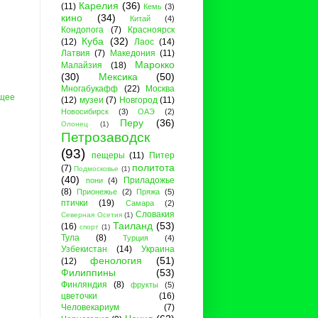
Карелия
(36)
(11)
Кемь
(3)
кино
(34)
Китай
(4)
Кондопога
(7)
Красноярск
Куба
(32)
(12)
Лаос
(14)
Латвия
(7)
Македония
(11)
Марокко
Малайзия
(18)
(30)
Мексика
(50)
Многабукафф
(22)
Москва
щее
(12)
музеи
(7)
Новгород
(11)
Новосибирск
(3)
ОАЭ
(2)
Перу
(36)
Олонец
(1)
Петрозаводск
(93)
пещеры
(11)
Питер
политота
(7)
Подмосковье
(1)
(40)
Приладожье
пони
(4)
(8)
Прионежье
(2)
Пряжа
(5)
птички
(19)
Самара
(2)
Словакия
Северная Осетия
(1)
Таиланд
(53)
(16)
спорт
(1)
Тула
(8)
Турция
(4)
Узбекистан
(14)
Украина
фенология
(51)
(12)
Филиппины
(53)
Финляндия
(8)
фрукты
(5)
цветочки
(16)
Человекариум
(7)