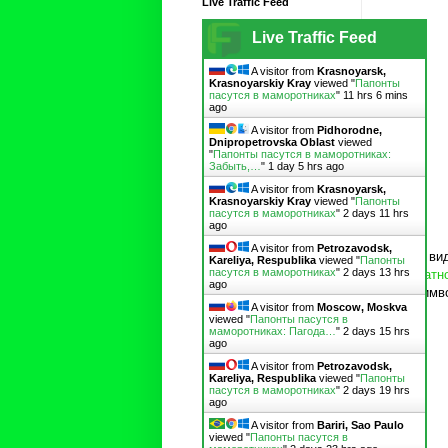
Live Traffic Feed
Live Traffic Feed
A visitor from
Krasnoyarsk,
Krasnoyarskiy Kray
viewed "
Папонты
пасутся в маморотниках
"
11 hrs 6 mins
ago
A visitor from
Pidhorodne,
Dnipropetrovska Oblast
viewed
"
Папонты пасутся в маморотниках:
Забыть,…
"
1 day 5 hrs ago
A visitor from
Krasnoyarsk,
Krasnoyarskiy Kray
viewed "
Папонты
пасутся в маморотниках
"
2 days 11 hrs
ago
A visitor from
Petrozavodsk,
А вот ви
Kareliya, Respublika
viewed "
Папонты
пасутся в маморотниках
"
2 days 13 hrs
в обратн
ago
тж, симв
A visitor from
Moscow, Moskva
viewed "
Папонты пасутся в
маморотниках: Пагода…
"
2 days 15 hrs
ago
A visitor from
Petrozavodsk,
Kareliya, Respublika
viewed "
Папонты
пасутся в маморотниках
"
2 days 19 hrs
ago
A visitor from
Bariri, Sao Paulo
viewed "
Папонты пасутся в