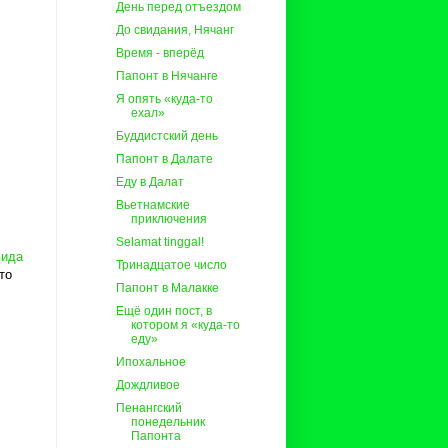
День перед отъездом
До свидания, Нячанг
Время - вперёд
Папонт в Нячанге
Я опять «куда-то
ехал»
Буддистский день
Папонт в Далате
Еду в Далат
Вьетнамские
приключения
Selamat tinggal!
вида
Тринадцатое число
то
Папонт в Малакке
Ещё один пост, в
котором я «куда-то
еду»
Ипохальное
Дождливое
Пенангский
понедельник
Папонта