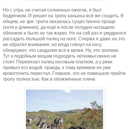
Но с утра, не считая солнечных ожогов, я был
бодрячком. И решил на тропу каньона всё же сходить. В
общем, не зря: тропа оказалась существенно проще
(хотя и длиннее), да ещё и после полудня натащило
облачков и было не так жарко. Но на сей раз я умудрился
рассадить большой палец на ноге. Сперва я даже на это
не обратил внимания, но когда глянул на ногу,
обнаружил, что сандалия вся в крови. Ну, это тропики.
Тут к подобным вещам подходить легкомысленно не
стоит. Перевязал палец носовым платком, а у реки
промыл его водой, правда, к тому времени он уже
кровоточить перестал. Главное, это не помешало пройти
тропу полностью. Как и обожжённые плечи.