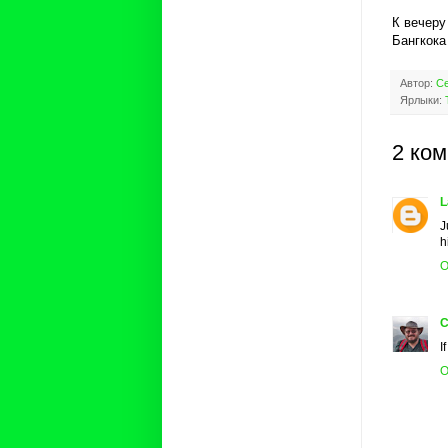
К вечеру
Бангкока
Автор:
Се
Ярлыки:
2 ко
L
J
h
О
С
I
О