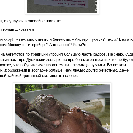
он, с супругой в бассейне валяется.
и кхрап! – сказал я.
и кхру!» - вежливо ответили бегемоты: «Мистер, тук-тук? Такси? Вер а 
ом Москоу о Питерсберг? А ю папонт? Рили?»
на бегемотов по традиции угробил большую часть кадров. Не знаю, буд
ьный пост про Дуситский зоопарк, но про бегемотов местных точно будет
похоже, что в Дусите именно бегемоты - любимцы публики. Во всяком
их изображений в зоопарке больше, чем любых других животных, даже
ной тайской домашней скотины ака слонов.