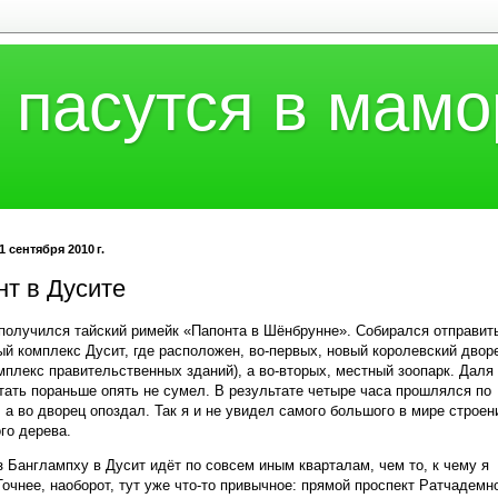
 пасутся в мамо
1 сентября 2010 г.
нт в Дусите
получился тайский римейк «Папонта в Шёнбрунне». Собирался отправит
ый комплекс Дусит, где расположен, во-первых, новый королевский дворе
мплекс правительственных зданий), а во-вторых, местный зоопарк. Даля
тать пораньше опять не сумел. В результате четыре часа прошлялся по
, а во дворец опоздал. Так я и не увидел самого большого в мире строен
ого дерева.
з Банглампху в Дусит идёт по совсем иным кварталам, чем то, к чему я
Точнее, наоборот, тут уже что-то привычное: прямой проспект Ратчадемн