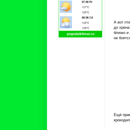
07.08 Пт
+17°C
+23°C
08.08 Сб
А вот пт
+14°C
до хрена
+19°C
близко и
pogodaiklimat.ru
не боятс
Ещё прик
крокодил