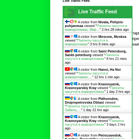
Live Traffic Feed
Live Traffic Feed
A visitor from
Nivala, Pohjois-
pohjanmaa
viewed "
Папонты пасутся в
маморотниках: Мир…
"
2 hrs 28 mins ago
В зоопар
A visitor from
Moscow, Moskva
меня пря
viewed "
Папонты пасутся в
рождения
маморотниках
"
3 hrs 8 mins ago
A visitor from
Saint Petersburg,
Sankt-peterburg
viewed "
Папонты
пасутся в маморотниках
"
8 hrs 21 mins
ago
A visitor from
Hanoi, Ha Noi
viewed "
Папонты пасутся в
маморотниках:…
"
12 hrs 1 min ago
A visitor from
Krasnoyarsk,
Krasnoyarskiy Kray
viewed "
Папонты
пасутся в маморотниках
"
1 day 2 hrs ago
A visitor from
Pidhorodne,
Dnipropetrovska Oblast
viewed
"
Папонты пасутся в маморотниках:
Забыть,…
"
1 day 21 hrs ago
A visitor from
Krasnoyarsk,
Krasnoyarskiy Kray
viewed "
Папонты
пасутся в маморотниках
"
3 days 2 hrs
ago
A visitor from
Petrozavodsk,