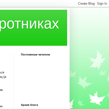
ротниках
Постоянные читатели
ься
ц (а
ия
Архив блога
он