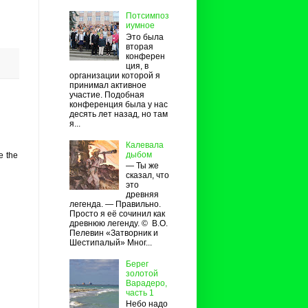
Потсимпоз
иумное
Это была
вторая
конферен
ция, в
организации которой я
принимал активное
участие. Подобная
конференция была у нас
десять лет назад, но там
я...
Калевала
дыбом
e the
— Ты же
сказал, что
это
древняя
легенда. — Правильно.
Просто я её сочинил как
древнюю легенду. © В.О.
Пелевин «Затворник и
Шестипалый» Мног...
Берег
золотой
Варадеро,
часть 1
Небо надо