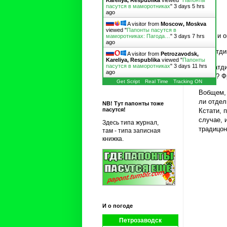
Kareliya, Respublika
viewed "
Папонты
пасутся в маморотниках
"
3 days 5 hrs
ago
A visitor from
Moscow, Moskva
viewed "
Папонты пасутся в
А вот и 
маморотниках: Пагода…
"
3 days 7 hrs
ago
-Саватди
A visitor from
Petrozavodsk,
Kareliya, Respublika
viewed "
Папонты
пасутся в маморотниках
"
3 days 11 hrs
«Саватди
ago
фром? Фр
Get Script
Real Time
Tracking ON
Вобщем, 
ли отдел
NB! Тут папонты тоже
пасутся!
Кстати, 
случае, 
Здесь типа журнал,
традицон
там - типа записная
книжка.
И о погоде
Петрозаводск