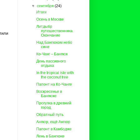
▼
сентября
(24)
Итоги
Осень в Москве
Литдыбр
путешественника.
етили
Окончание
Над Бангкоком небо
сине
Ко-Чанг – Бангкок
День пассивного
отдыха
In the tropical isle with
the coconut tree
Папонт на Ко-Чанге
Воскресенье в
Бангкоке
Прогулка в древний
город
Обратный путь
Ангкор, ещё Ангкор
Папонт в Камбодже
Лень в Бангкоке