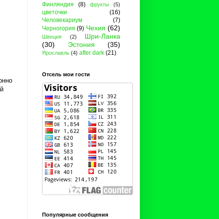
Финляндия
(8)
фрукты
(5)
цветочки
(16)
Человекариум
(7)
Чехия
(62)
Черногория
(9)
Шри-Ланка
Швеция
(2)
(30)
Эстония
(35)
after dark
(21)
Ярославль
(4)
Отсель мои гости
онно
ий
Популярные сообщения