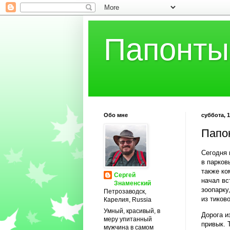
Папонты
Обо мне
суббота, 1
Папо
Сегодня 
в парков
также ко
Сергей
начал вс
Знаменский
зоопарку
Петрозаводск,
из тиков
Карелия, Russia
Умный, красивый, в
Дорога и
меру упитанный
привык. 
мужчина в самом