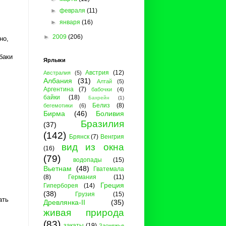
►
февраля
(11)
►
января
(16)
►
2009
(206)
но,
баки
Ярлыки
Австрия
(12)
Австралия
(5)
Албания
(31)
Алтай
(5)
Аргентина
(7)
бабочки
(4)
байки
(18)
Бахрейн
(1)
Белиз
(8)
бегемотики
(6)
Бирма
(46)
Боливия
Бразилия
(37)
(142)
Брянск
(7)
Венгрия
вид из окна
(16)
(79)
водопады
(15)
Вьетнам
(48)
Гватемала
(8)
Германия
(11)
Греция
Гиперборея
(14)
(38)
Грузия
(15)
ать
Древлянка-II
(35)
живая природа
(83)
закаты
(19)
Заонежье