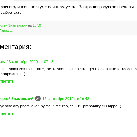
 распогодилось, но я уже слишком устал. Завтра попробую за пределы
 выбраться.
ргей Знаменский
на
16:30
Таиланд
мментария:
aís
13 сентября 2010 г. в 07:13
ust a small comment: arrrr, the 4º shot is kinda strange! I took a little to recogniz
ippopotamus. :)
тветить
ергей Знаменский
13 сентября 2010 г. в 16:43
f yo take any photo taken by me in the zoo, ca 50% probability it is hippo. :)
тветить