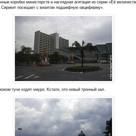
онные коробки министерств и наглядная агитация из серии «Её величест
 Сирикит посещает с визитом подшефную овцеферму».
коком тучи ходят хмуро. Кстати, это новый тронный зал.