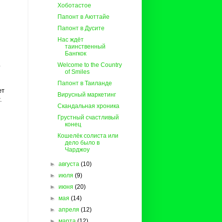
Хоботастое
Папонт в Аюттайе
Папонт в Дусите
Нас ждёт
таинственный
Бангкок
Welcome to the Country
ю
of Smiles
Папонт в Таиланде
ет
Вирусный маркетинг
.
Скандальная хроника
Грустный счастливый
конец
Кошелёк солиста или
дело было в
Чарджоу
►
августа
(10)
►
июля
(9)
►
июня
(20)
►
мая
(14)
►
апреля
(12)
►
марта
(12)