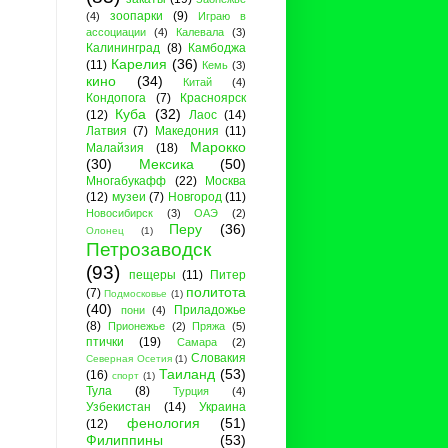
зоопарки
(9)
(4)
Играю в
ассоциации
(4)
Калевала
(3)
Калининград
(8)
Камбоджа
Карелия
(36)
(11)
Кемь
(3)
кино
(34)
Китай
(4)
Кондопога
(7)
Красноярск
Куба
(32)
(12)
Лаос
(14)
Латвия
(7)
Македония
(11)
Марокко
Малайзия
(18)
(30)
Мексика
(50)
Многабукафф
(22)
Москва
(12)
музеи
(7)
Новгород
(11)
Новосибирск
(3)
ОАЭ
(2)
Перу
(36)
Олонец
(1)
Петрозаводск
(93)
пещеры
(11)
Питер
политота
(7)
Подмосковье
(1)
(40)
Приладожье
пони
(4)
(8)
Прионежье
(2)
Пряжа
(5)
птички
(19)
Самара
(2)
Словакия
Северная Осетия
(1)
Таиланд
(53)
(16)
спорт
(1)
Тула
(8)
Турция
(4)
Узбекистан
(14)
Украина
фенология
(51)
(12)
Филиппины
(53)