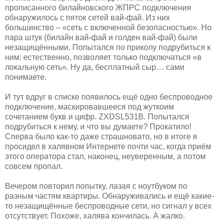
прописанного билайновского ЖПРС подключения
обнаружилось с пяток сетей вай-фай. Из них
большинство – «сеть с включенной безопасностью». Но
пара штук (билайн вай-фай и голден вай-фай) были
незащищёнными. Попытался по приколу подрубиться к
ним: естественно, позволяет только подключаться «в
локальную сеть». Ну да, бесплатный сыр… сами
понимаете.
И тут вдруг в списке появилось ещё одно беспроводное
подключение, маскировавшееся под жуткоим
сочетанием букв и цифр. ZXDSL531B. Попытался
подрубиться к нему, и что вы думаете? Прокатило!
Сперва было как-то даже страшновато, но в итоге я
просидел в халявном Интернете почти час, когда приём
этого оператора стал, наконец, неуверенным, а потом
совсем пропал.
Вечером повторил попытку, лазая с ноутбуком по
разным частям квартиры. Обнаруживались и ещё какие-
то незащищённые беспроводные сети, но сигнал у всех
отсутствует. Похоже, халява кончилась. А жалко.