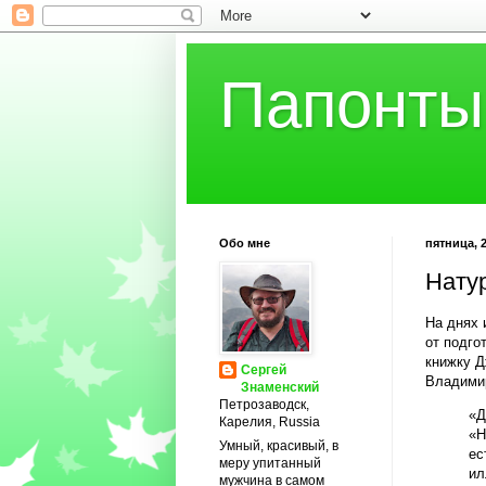
Папонты
Обо мне
пятница, 2
Нату
На днях 
от подго
книжку Д
Сергей
Владимир
Знаменский
Петрозаводск,
«Д
Карелия, Russia
«Н
Умный, красивый, в
ес
меру упитанный
ил
мужчина в самом