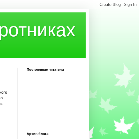
ротниках
Постоянные читатели
ного
ую
ов
Архив блога