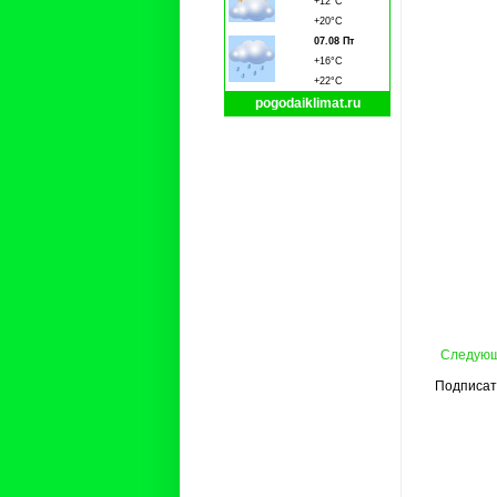
+12°C
+20°C
07.08 Пт
+16°C
+22°C
pogodaiklimat.ru
Следую
Подписат