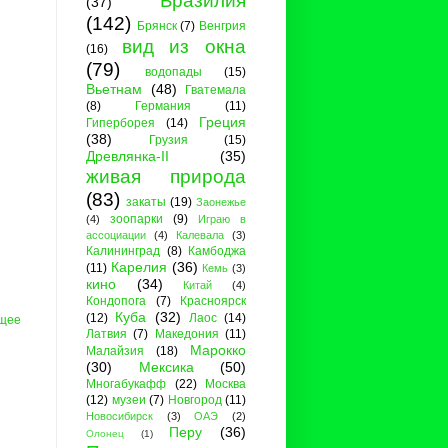
Бразилия
(37)
(142)
Брянск
(7)
Венгрия
вид из окна
(16)
(79)
водопады
(15)
Вьетнам
(48)
Гватемала
(8)
Германия
(11)
Греция
Гиперборея
(14)
(38)
Грузия
(15)
Древлянка-II
(35)
живая природа
(83)
закаты
(19)
Заонежье
зоопарки
(9)
(4)
Играю в
ассоциации
(4)
Калевала
(3)
Калининград
(8)
Камбоджа
Карелия
(36)
(11)
Кемь
(3)
кино
(34)
Китай
(4)
Кондопога
(7)
Красноярск
Куба
(32)
(12)
Лаос
(14)
щее
Латвия
(7)
Македония
(11)
Марокко
Малайзия
(18)
(30)
Мексика
(50)
Многабукафф
(22)
Москва
(12)
музеи
(7)
Новгород
(11)
Новосибирск
(3)
ОАЭ
(2)
Перу
(36)
Олонец
(1)