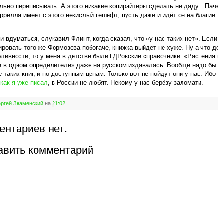
льно переписывать. А этого никакие копирайтеры сделать не дадут. Пач
ррелла имеет с этого некислый гешефт, пусть даже и идёт он на благие
ли вдуматься, слукавил Флинт, когда сказал, что «у нас таких нет». Если
ровать того же Формозова побогаче, книжка выйдет не хуже. Ну а что д
тивности, то у меня в детстве были ГДРовские справочники. «Растения 
 в одном определителе» даже на русском издавалась. Вообще надо бы
 таких книг, и по доступным ценам. Только вот не пойдут они у нас. Ибо
,
как я уже писал
, в России не любят. Некому у нас берёзу заломати.
ргей Знаменский
на
21:02
ентариев нет:
авить комментарий