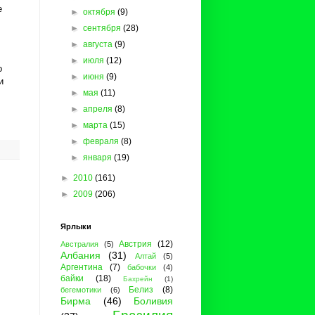
е
►
октября
(9)
►
сентября
(28)
►
августа
(9)
►
июля
(12)
о
►
июня
(9)
и
►
мая
(11)
►
апреля
(8)
►
марта
(15)
►
февраля
(8)
►
января
(19)
►
2010
(161)
►
2009
(206)
Ярлыки
Австрия
(12)
Австралия
(5)
Албания
(31)
Алтай
(5)
Аргентина
(7)
бабочки
(4)
байки
(18)
Бахрейн
(1)
Белиз
(8)
бегемотики
(6)
Бирма
(46)
Боливия