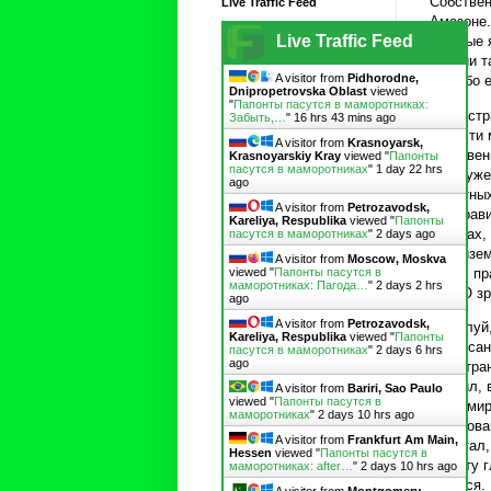
Собствен
Live Traffic Feed
Амазоне.
Live Traffic Feed
которые 
России т
A visitor from
Pidhorodne,
и особо 
Dnipropetrovska Oblast
viewed
"
Папонты пасутся в маморотниках:
Иллюстри
Забыть,…
"
16 hrs 43 mins ago
радости 
A visitor from
Krasnoyarsk,
собствен
Krasnoyarskiy Kray
viewed "
Папонты
пасутся в маморотниках
"
1 day 22 hrs
годы уже
ago
животных
A visitor from
Petrozavodsk,
как прав
Kareliya, Respublika
viewed "
Папонты
городах,
пасутся в маморотниках
"
2 days ago
средизем
A visitor from
Moscow, Moskva
книге, пр
viewed "
Папонты пасутся в
маморотниках: Пагода…
"
2 days 2 hrs
ИМХО зря
ago
A visitor from
Petrozavodsk,
Пожалуй,
Kareliya, Respublika
viewed "
Папонты
расписан
пасутся в маморотниках
"
2 days 6 hrs
ago
она стра
сводил, 
A visitor from
Bariri, Sao Paulo
viewed "
Папонты пасутся в
анатомир
маморотниках
"
2 days 10 hrs ago
образова
A visitor from
Frankfurt Am Main,
вычитал,
Hessen
viewed "
Папонты пасутся в
она эту 
маморотниках: after…
"
2 days 10 hrs ago
годится.