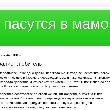
 пасутся в мамо
 декабря 2011 г.
ралист-любитель
исполнилось ещё одно давнишнее желание. В ходе веб-сёрфинга, побоч
товке к поездке в Грецию в следующем мае, я наконец увидел знаменит
жералда Даррелла «Натуралист Любитель». Об этой книге я знал со сл
а Флинта в предисловии к «Натуралист на мушке».
аррелл в соавторстве со своей женой, Ли Даррелл, выпустил книгу
атуралист-любитель», своего рода энциклопедию для начинающего
тествоиспытателя, продуманно составленную и превосходно
люстрированную (жаль, что у нас нет таких книг!)».