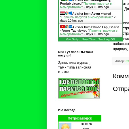
A visitor from
Montgomery,
основате
Punjab
viewed "
Папонты пасутся в
маморотниках
"
2 days 10 hrs ago
вдова Да
цели.
A visitor from
Asyut
viewed
"
Папонты пасутся в маморотниках
"
2
days 10 hrs ago
Да и, ес
A visitor from
Phuoc Lap, Ba Ria
иллюстри
- Vung Tau
viewed "
Папонты пасутся в
иллюстра
маморотниках
"
2 days 10 hrs ago
животные
Get Script
Real Time
Tracking ON
побольше
природу
NB! Тут папонты тоже
пасутся!
Автор:
Се
Здесь типа журнал,
там - типа записная
книжка.
Комм
Отпр
И о погоде
Петрозаводск
06.08 Чт