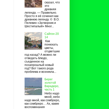
сказал, что
это
древняя
легенда. — Правильно.
Просто я её сочинил как
древнюю легенду. © В.О.
Пелевин «Затворник и
Шестипалый» Мног...
Сайгон-20
14
Как
понюхать
цветы,
отцветшие
год назад? А можно ли
отведать блюдо,
съеденное на
позапрошлый новый
год? Вот такого рода
проблема и возникла...
Берег
золотой
Варадеро,
часть 1
Небо надо
мной, небо
надо мной, как сомбреро,
как сомбреро… Ах, какие
воспоминания