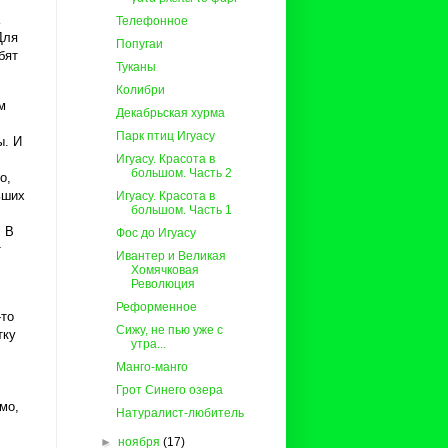
Телефонное
Для
Попугаи
бят
Туканы
Колибри
м
Декабрьская хурма
Парк птиц Игуасу
ы. И
Игуасу. Красота в
большом. Часть 2
о,
ьших
Игуасу. Красота в
большом. Часть 1
. В
Фос до Игуасу
т
Ивантер и Великая
Хомячковая
Революция
Реформенное
-то
Сижу, не пью уже с
тку
утра...
Манго-манго
Грот Синего озера
мо,
Натуралист-любитель
►
ноября
(17)