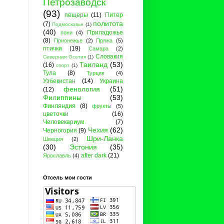
Петрозаводск
(93)
пещеры
(11)
Питер
политота
(7)
Подмосковье
(1)
(40)
Приладожье
пони
(4)
(8)
Прионежье
(2)
Пряжа
(5)
птички
(19)
Самара
(2)
Словакия
Северная Осетия
(1)
Таиланд
(53)
(16)
спорт
(1)
Тула
(8)
Турция
(4)
Узбекистан
(14)
Украина
фенология
(51)
(12)
Филиппины
(53)
Финляндия
(8)
фрукты
(5)
цветочки
(16)
Человекариум
(7)
Чехия
(62)
Черногория
(9)
Шри-Ланка
Швеция
(2)
(30)
Эстония
(35)
after dark
(21)
Ярославль
(4)
Отсель мои гости