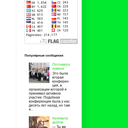
Популярные сообщения
Потсимпоз
иумное
Это была
вторая
конферен
ция, в
организации которой я
принимал активное
участие. Подобная
конференция была у нас
десять лет назад, но там
я...
Калевала
дыбом
— Ты же