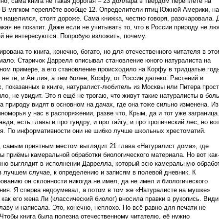
но, сама книга не такая дорогая – 23 доллара в твёрдом переплёте на
 В мягком переплёте вообще 12. Определители птиц Южной Америки, на
я нацелился, стоят дороже. Сама книжка, честно говоря, разочаровала. 
акая не покатит. Даже если не учитывать то, что в России природу не лю
ей не интересуются. Попробую изложить, почему.
рована то книга, конечно, богато, но для отечественного читателя в это
мало. Старичок Даррелл описывал становление юного натуралиста на
ном примере, а его становление происходило на Корфу в тридцатые год
 не те, и Англия, а тем более, Корфу, от России далеко. Растений и
, показанных в книге, натуралист-любитель из Москвы или Питера прост
ило, не увидит. Это я ещё не трогаю, что живут такие натуралисты в бол
 а природу видят в основном на дачах, где она тоже сильно изменена. Из
номорья у нас в распоряжении, разве что, Крым, да и тот уже заграница
авда, есть главы и про тундру, и про тайгу, и про тропический лес, но во
. По информативности они не шибко лучше школьных хрестоматий.
 самым приятным местом выглядит 21 глава «Натуралист дома», где
ы приёмы камеральной обработки биологического материала. Но вот как
нно выглядит в исполнении Даррелла, который всю камеральную обрабо
в лучшем случае, к определению и записям в полевой дневник. К
ованию он склонности никогда не имел, да не имел и биологического
ния. Я сперва недоумевал, а потом в том же «Натуралисте на мушке»
 как его жена Ли (классический биолог) вносила правки в рукопись. Види
главу и написала. Это, конечно, неплохо. Но всё равно для печати не
 Чтобы книга была полезна отечественному читателю, её нужно