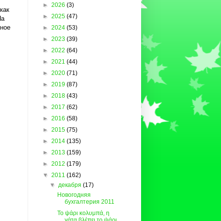
►
2026
(3)
 как
►
2025
(47)
На
ьное
►
2024
(53)
►
2023
(39)
►
2022
(64)
►
2021
(44)
►
2020
(71)
►
2019
(87)
►
2018
(43)
►
2017
(62)
►
2016
(58)
►
2015
(75)
►
2014
(135)
►
2013
(159)
►
2012
(179)
▼
2011
(162)
▼
декабря
(17)
Новогодняя
бухгалтерия 2011
Το ψάρι κολυμπά, η
γάτα βλέπει το ψάρι