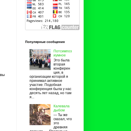
Популярные сообщения
Потсимпоз
иумное
Это была
вторая
конферен
ция, в
ывы
организации которой я
принимал активное
участие. Подобная
конференция была у нас
десять лет назад, но там
я...
Калевала
дыбом
— Ты же
сказал, что
это
древняя