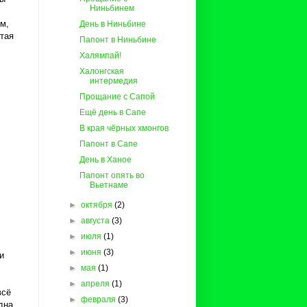
Ниньбинем
м,
День в Ниньбине
стая
Папонт в Ниньбине
Халямпай!
Халонгская
интермедия
Прощание с Сапой
Ещё день в Сапе
В края чёрных хмонгов
Папонт в Сапе
День в Ханое
Папонт опять во
Вьетнаме
►
октября
(2)
►
августа
(3)
►
июля
(1)
►
июня
(3)
и
►
мая
(1)
►
апреля
(1)
всё
►
февраля
(3)
дна