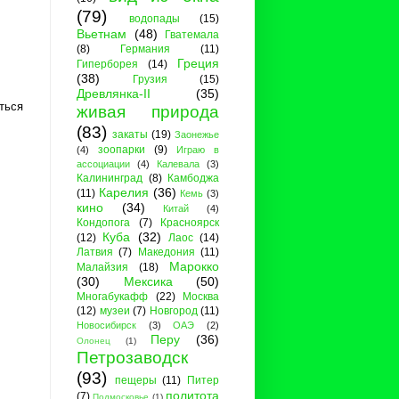
(79)
водопады
(15)
Вьетнам
(48)
Гватемала
(8)
Германия
(11)
Греция
Гиперборея
(14)
(38)
Грузия
(15)
Древлянка-II
(35)
ться
живая природа
(83)
закаты
(19)
Заонежье
зоопарки
(9)
(4)
Играю в
ассоциации
(4)
Калевала
(3)
Калининград
(8)
Камбоджа
Карелия
(36)
(11)
Кемь
(3)
кино
(34)
Китай
(4)
Кондопога
(7)
Красноярск
Куба
(32)
(12)
Лаос
(14)
Латвия
(7)
Македония
(11)
Марокко
Малайзия
(18)
(30)
Мексика
(50)
Многабукафф
(22)
Москва
(12)
музеи
(7)
Новгород
(11)
Новосибирск
(3)
ОАЭ
(2)
Перу
(36)
Олонец
(1)
Петрозаводск
(93)
пещеры
(11)
Питер
политота
(7)
Подмосковье
(1)