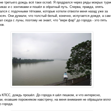
не третьего дождь всё таки ослаб. Я продрался через ряды мокрых тури
иках и с зонтиками и пошёл в обратный путь. Сперва, правда, опять
ался с лодочными тётками, которые хотели отвезти меня назад уже за
ысяч. Они думали, что толстый белый, конечно, испугается дождя, а сам
ал сюда с луны, поэтому не знает, что "вери фар" до города - это пять
ов.
а КПСС, дождь прошёл. До города я шёл пешком, и что интересно,
и, ехавшие порожняком навстречу, на меня внимания не обращали впло
о города.