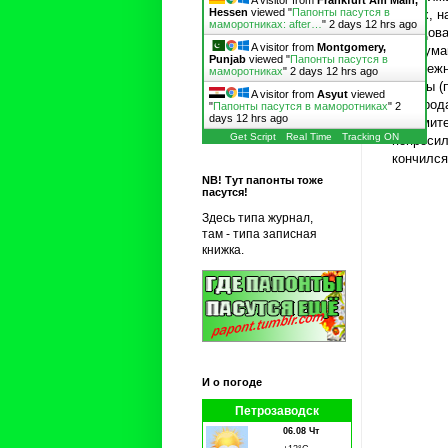
A visitor from
Frankfurt Am Main,
Hessen
viewed "
Папонты пасутся в
из тех, 
маморотниках: after…
"
2 days 12 hrs ago
обрадова
A visitor from
Montgomery,
же, дума
Punjab
viewed "
Папонты пасутся в
прибрежн
маморотниках
"
2 days 12 hrs ago
пагоды (
A visitor from
Asyut
viewed
до город
"
Папонты пасутся в маморотниках
"
2
days 12 hrs ago
Возьмите
Get Script
Real Time
Tracking ON
попросил
кончился
NB! Тут папонты тоже
пасутся!
Здесь типа журнал,
там - типа записная
книжка.
И о погоде
Петрозаводск
06.08 Чт