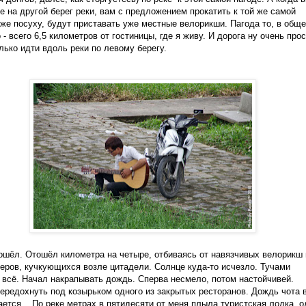
е на другой берег реки, вам с предложением прокатить к той же самой
уже посуху, будут приставать уже местные велорикши. Пагода то, в обще
 - всего 6,5 километров от гостиницы, где я живу. И дорога ну очень про
олько идти вдоль реки по левому берегу.
пошёл. Отошёл километра на четыре, отбиваясь от навязчивых велорикш 
еров, кучкующихся возле цитадели. Солнце куда-то исчезло. Тучами
 всё. Начал накрапывать дождь. Сперва несмело, потом настойчивей.
ередохнуть под козырьком одного из закрытых ресторанов. Дождь чота 
ется... По реке метрах в пятидесяти от меня плыла туристская лодка, о