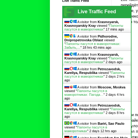
Live Traffic Feed
перейдёт
пагоде, 
Live Traffic Feed
недалеко
- надо т
A visitor from
Krasnoyarsk,
Krasnoyarskiy Kray
viewed "
Папонты
пасутся в маморотниках
"
17 mins ago
A visitor from
Pidhorodne,
Dnipropetrovska Oblast
viewed
"
Папонты пасутся в маморотниках:
Забыть,…
"
18 hrs 43 mins ago
A visitor from
Krasnoyarsk,
Krasnoyarskiy Kray
viewed "
Папонты
пасутся в маморотниках
"
2 days ago
A visitor from
Petrozavodsk,
Kareliya, Respublika
viewed "
Папонты
пасутся в маморотниках
"
2 days 2 hrs
ago
A visitor from
Moscow, Moskva
viewed "
Папонты пасутся в
маморотниках: Пагода…
"
2 days 4 hrs
ago
A visitor from
Petrozavodsk,
Kareliya, Respublika
viewed "
Папонты
пасутся в маморотниках
"
2 days 8 hrs
Так я и 
ago
мотобайк
A visitor from
Bariri, Sao Paulo
затянуло
viewed "
Папонты пасутся в
Присел п
маморотниках
"
2 days 12 hrs ago
продолжа