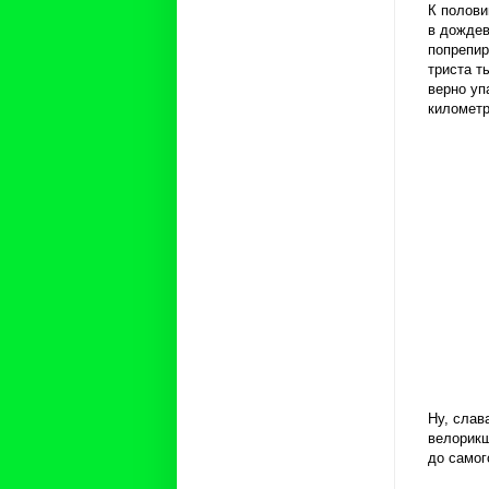
К полови
в дождев
попрепир
триста т
верно уп
километр
Ну, слав
велорикш
до самог