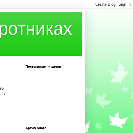
ротниках
Постоянные читатели
то
ыла
Архив блога