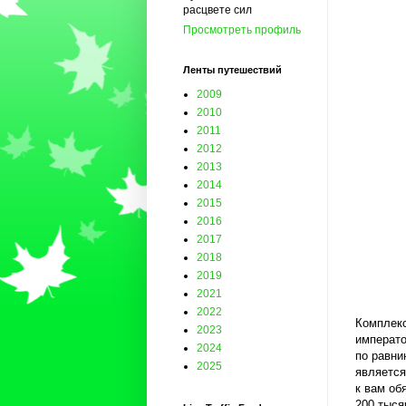
расцвете сил
Просмотреть профиль
Ленты путешествий
2009
2010
2011
2012
2013
2014
2015
2016
2017
2018
2019
2021
2022
Комплекс
2023
императо
2024
по равни
2025
является
к вам об
200 тыся