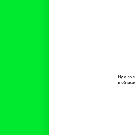
Ну а по 
в облака