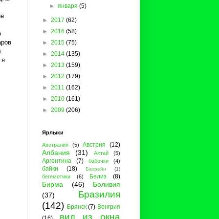
►
января
(5)
не
►
2017
(62)
►
2016
(58)
о
аров
►
2015
(75)
.
►
2014
(135)
 я
►
2013
(159)
►
2012
(179)
►
2011
(162)
►
2010
(161)
►
2009
(206)
Ярлыки
Австрия
(12)
Австралия
(5)
Албания
(31)
Алтай
(5)
Аргентина
(7)
бабочки
(4)
байки
(18)
Бахрейн
(1)
Белиз
(8)
бегемотики
(6)
Бирма
(46)
Боливия
Бразилия
(37)
(142)
Брянск
(7)
Венгрия
вид из окна
(16)