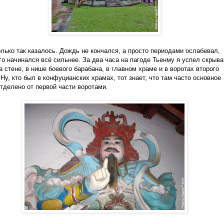
олько так казалось. Дождь не кончался, а просто периодами ослабевал,
го начинался всё сильнее. За два часа на пагоде Тьенму я успел скрыва
на стене, в нише боевого барабана, в главном храме и в воротах второго
 Ну, кто был в конфуцианских храмах, тот знает, что там часто основное
тделено от первой части воротами.