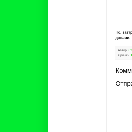
Но, завт
делами.
Автор:
Се
Ярлыки:
Комм
Отпр