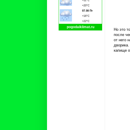
+12°C
+20°C
07.08 Пт
+16°C
+22°C
pogodaiklimat.ru
Но это т
после че
от него 
дворика.
капище о