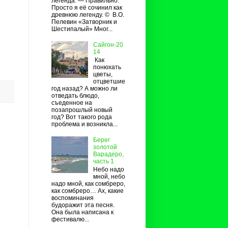
легенда. — Правильно.
Просто я её сочинил как
древнюю легенду. © В.О.
Пелевин «Затворник и
Шестипалый» Мног...
Сайгон-20
14
Как
понюхать
цветы,
отцветшие
год назад? А можно ли
отведать блюдо,
съеденное на
позапрошлый новый
год? Вот такого рода
проблема и возникла...
Берег
золотой
Варадеро,
часть 1
Небо надо
мной, небо
надо мной, как сомбреро,
как сомбреро… Ах, какие
воспоминания
будоражит эта песня.
Она была написана к
фестивалю...