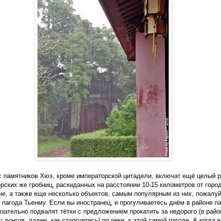
 памятников Хюэ, кроме императорской цитадели, включат ещё целый 
рских же гробниц, раскиданных на расстоянии 10-15 километров от горо
не, а также еще несколько объектов, самым популярным из них, пожалуй
 пагода Тьенму. Если вы иностранец, и прогуливаетесь днём в районе па
язательно подвалят тётки с предложением прокатить за недорого (в райо
ч донгов, далее, как сторгуетесь) по реке к этой самой пагоде. А когда 