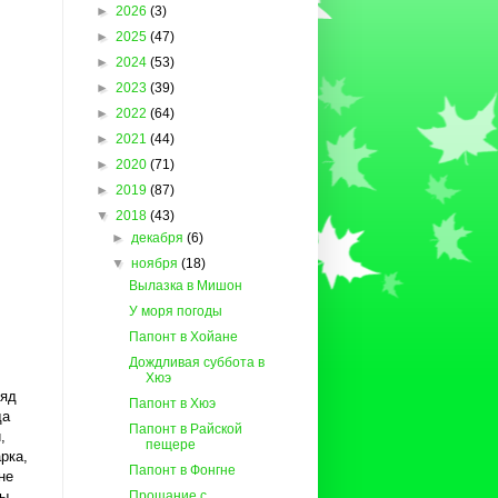
►
2026
(3)
►
2025
(47)
►
2024
(53)
►
2023
(39)
►
2022
(64)
►
2021
(44)
►
2020
(71)
►
2019
(87)
▼
2018
(43)
►
декабря
(6)
▼
ноября
(18)
Вылазка в Мишон
У моря погоды
Папонт в Хойане
Дождливая суббота в
Хюэ
ряд
Папонт в Хюэ
да
Папонт в Райской
,
пещере
рка,
Папонт в Фонгне
не
вы
Прощание с