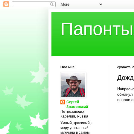
Папонты
Обо мне
суббота, 2
Дожд
Напрасно
обманул 
вполне с
Сергей
Знаменский
Петрозаводск,
Карелия, Russia
Умный, красивый, в
меру упитанный
мужчина в самом