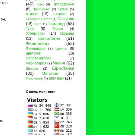
стов
(40)
Приладожье
пони
(4)
(8)
Прионежье
(2)
Пряжа
(5)
птички
(19)
Самара
(2)
Словакия
 он,
Северная Осетия
(1)
Таиланд
(53)
(16)
спорт
(1)
Тула
(8)
Турция
(4)
Узбекистан
(14)
Украина
фенология
(51)
(12)
Филиппины
(53)
Финляндия
(8)
фрукты
(5)
цветочки
(16)
Человекариум
(7)
Чехия
(62)
Черногория
(9)
Шри-Ланка
Швеция
(2)
(30)
Эстония
(35)
after dark
(21)
Ярославль
(4)
Отсель мои гости
ть