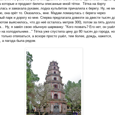
на которые и продают билеты описанные мной тётки. Тётка на борту
лась и замахала руками, лодка кульбитом причалила к берегу. Ну, не м
ю, она орёт то. Оказалось, мне. Мадам ломанулась с берега через
ый парк и дорогу ко мне. Сперва предлагала довезти за двести тысяч д
потом выяснилось, что до неё осталось метров 300), потом за пять долл
а... Ну, я завёл свою обычную шарманку: "Кого позвать? Его нет, он ушёл
 на холодильнике..." Тётка уже спустила цену до 80 тысяч до города, но
 только отвязаться, а вскоре просто ушёл, тем более, дождь, кажется,
, а пагода была рядом.