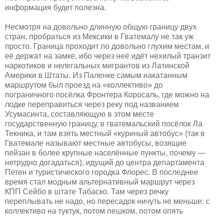
информация будет полезна.
Несмотря на довольно длинную общую границу двух
стран, пробраться из Мексики в Гватемалу не так уж
просто. Граница проходит по довольно глухим местам, и
её держат на замке, ибо через неё идёт нехилый транзит
наркотиков и нелегальных мигрантов из Латинской
Америки в Штаты. Из Паленке самым накатанным
маршрутом был проезд на «коллективо» до
пограничного посёлка Фронтера Коросаль, где можно на
лодке переправиться через реку под названием
Усумасинта, составляющую в этом месте
государственную границу, в гватемальский посёлок Ла
Текника, и там взять местный «куриный автобус» (так в
Гватемале называют местные автобусы, возящие
пейзан в более крупные населённые пункты, почему —
нетрудно догадаться), идущий до центра департамента
Петен и туристического городка Флорес. В последнее
время стал модным альтернативный маршрут через
КПП Сейбо в штате Табаско. Там через речку
переплывать не надо, но пересадок ничуть не меньше: с
коллективо на туктук, потом пешком, потом опять