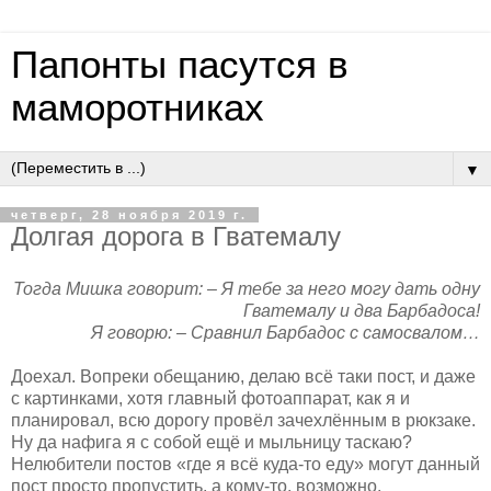
Папонты пасутся в
маморотниках
▼
четверг, 28 ноября 2019 г.
Долгая дорога в Гватемалу
Тогда Мишка говорит: – Я тебе за него могу дать одну
Гватемалу и два Барбадоса!
Я говорю: – Сравнил Барбадос с самосвалом…
Доехал. Вопреки обещанию, делаю всё таки пост, и даже
с картинками, хотя главный фотоаппарат, как я и
планировал, всю дорогу провёл зачехлённым в рюкзаке.
Ну да нафига я с собой ещё и мыльницу таскаю?
Нелюбители постов «где я всё куда-то еду» могут данный
пост просто пропустить, а кому-то, возможно,