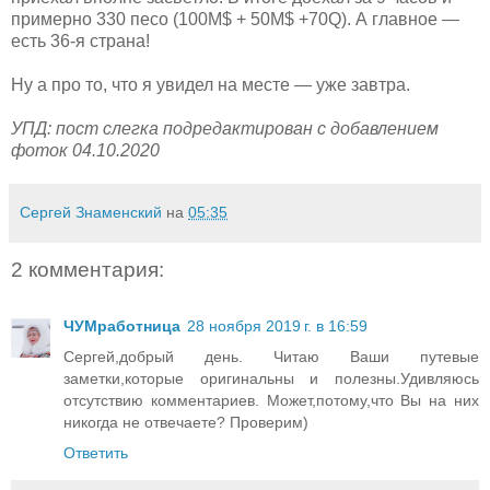
примерно 330 песо (100M$ + 50M$ +70Q). А главное —
есть 36-я страна!
Ну а про то, что я увидел на месте — уже завтра.
УПД: пост слегка подредактирован с добавлением
фоток 04.10.2020
Сергей Знаменский
на
05:35
2 комментария:
ЧУМработница
28 ноября 2019 г. в 16:59
Сергей,добрый день. Читаю Ваши путевые
заметки,которые оригинальны и полезны.Удивляюсь
отсутствию комментариев. Может,потому,что Вы на них
никогда не отвечаете? Проверим)
Ответить