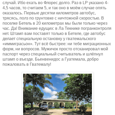
случай. Ибо ехать во Флорес долго. Раз в LP указано 4-
4,5 часов, то считаем 5, и так оно в моём случае опять
оказалось. Первые десятки километров автобус,
трясясь, полз по грунтовке с ничтожной скоростью. В
поселке Бетель в 20 километрах мы были только через
час. Да! Внимание едущих: в Ла Текнике погранконтроля
нет. Штамп вам поставят только в Бетеле, где автобус
делает специальную остановку у гватемальского
«иммиграсьон». Тут всё быстрее: ни тебе миграционных
форм, ни вопросов. Мужичок просто отсканировал мой
паспорт через специальный считыватель и шлёпнул
штамп о въезде. Бьенвенидос а Гуатемала, добро
пожаловать в Гватемалу!