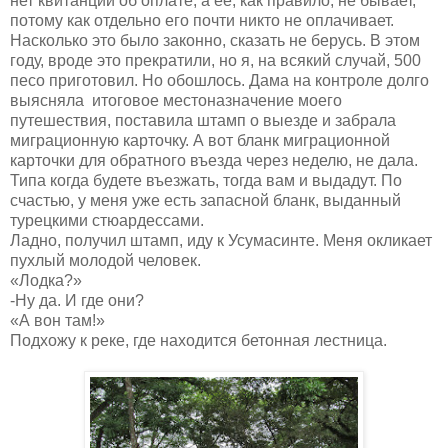
нет квитанции об оплате, а её, как правило, не бывает,
потому как отдельно его почти никто не оплачивает.
Насколько это было законно, сказать не берусь. В этом
году, вроде это прекратили, но я, на всякий случай, 500
песо приготовил. Но обошлось. Дама на контроле долго
выясняла итоговое местоназначение моего
путешествия, поставила штамп о выезде и забрала
миграционную карточку. А вот бланк миграционной
карточки для обратного въезда через неделю, не дала.
Типа когда будете въезжать, тогда вам и выдадут. По
счастью, у меня уже есть запасной бланк, выданный
турецкими стюардессами.
Ладно, получил штамп, иду к Усумасинте. Меня окликает
пухлый молодой человек.
«Лодка?»
-Ну да. И где они?
«А вон там!»
Подхожу к реке, где находится бетонная лестница.