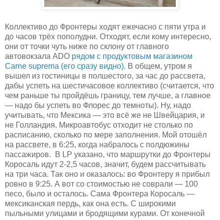
Коллективо до Фронтеры ходят ежечасно с пяти утра и
до часов трёх пополудни. Отходят, если кому интересно,
они от точки чуть ниже по склону от главного
автовокзала ADO
рядом с продуктовым магазином
Carne suprema (его сразу видно)
. В общем, утром я
вышел из гостиницы в полшестого, за час до рассвета,
дабы успеть на шестичасовое коллективо (считается, что
чем раньше ты пройдёшь границу, тем лучше, а главное
— надо бы успеть во Флорес до темноты). Ну, надо
учитывать, что Мексика — это всё же не Швейцария, и
не Голландия. Микроавтобус отходит не столько по
расписанию, сколько по мере заполнения. Мой отошёл
на рассвете, в 6:25, когда набралось с полдюжины
пассажиров. В LP указано, что маршрутки до Фронтеры
Коросаль идут 2-2,5 часов, значит, будем рассчитывать
на три часа. Так оно и оказалось: во Фронтеру я прибыл
ровно в 9:25. А вот со стоимостью не соврали — 100
песо, было и осталось. Сама Фронтера Коросаль —
мексиканская пердь, как она есть. С широкими
пыльными улицами и бродящими курами. От конечной