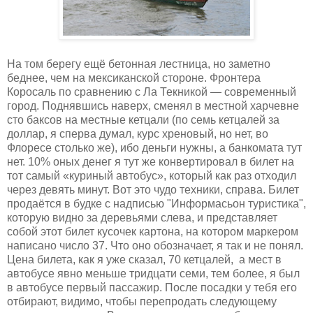
На том берегу ещё бетонная лестница, но заметно
беднее, чем на мексиканской стороне. Фронтера
Коросаль по сравнению с Ла Текникой — современный
город. Поднявшись наверх, сменял в местной харчевне
сто баксов на местные кетцали (по семь кетцалей за
доллар, я сперва думал, курс хреновый, но нет, во
Флоресе столько же), ибо деньги нужны, а банкомата тут
нет. 10% оных денег я тут же конвертировал в билет на
тот самый «куриный автобус», который как раз отходил
через девять минут. Вот это чудо техники, справа. Билет
продаётся в будке с надписью "Информасьон туристика",
которую видно за деревьями слева, и представляет
собой этот билет кусочек картона, на котором маркером
написано число 37. Что оно обозначает, я так и не понял.
Цена билета, как я уже сказал, 70 кетцалей, а мест в
автобусе явно меньше тридцати семи, тем более, я был
в автобусе первый пассажир. После посадки у тебя его
отбирают, видимо, чтобы перепродать следующему