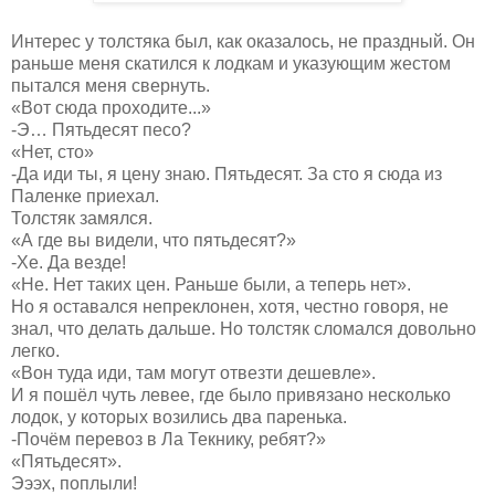
Интерес у толстяка был, как оказалось, не праздный. Он
раньше меня скатился к лодкам и указующим жестом
пытался меня свернуть.
«Вот сюда проходите...»
-Э… Пятьдесят песо?
«Нет, сто»
-Да иди ты, я цену знаю. Пятьдесят. За сто я сюда из
Паленке приехал.
Толстяк замялся.
«А где вы видели, что пятьдесят?»
-Хе. Да везде!
«Не. Нет таких цен. Раньше были, а теперь нет».
Но я оставался непреклонен, хотя, честно говоря, не
знал, что делать дальше. Но толстяк сломался довольно
легко.
«Вон туда иди, там могут отвезти дешевле».
И я пошёл чуть левее, где было привязано несколько
лодок, у которых возились два паренька.
-Почём перевоз в Ла Текнику, ребят?»
«Пятьдесят».
Эээх, поплыли!