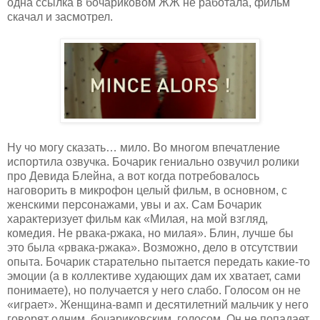
одна ссылка в бочариковом ЖЖ не работала, фильм
скачал и засмотрел.
Ну чо могу сказать… мило. Во многом впечатление
испортила озвучка. Бочарик гениально озвучил ролики
про Девида Блейна, а вот когда потребовалось
наговорить в микрофон целый фильм, в основном, с
женскими персонажами, увы и ах. Сам Бочарик
характеризует фильм как «Милая, на мой взгляд,
комедия. Не рвака-ржака, но милая». Блин, лучше бы
это была «рвака-ржака». Возможно, дело в отсутствии
опыта. Бочарик старательно пытается передать какие-то
эмоции (а в коллективе худающих дам их хватает, сами
понимаете), но получается у него слабо. Голосом он не
«играет». Женщина-вамп и десятилетний мальчик у него
говорят одним, бочариковским, голосом. Он не попадает