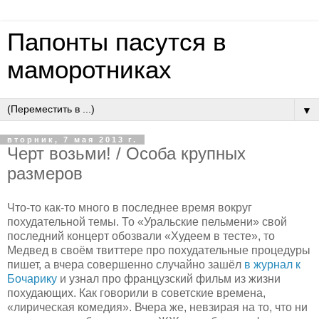
Папонты пасутся в
маморотниках
▼
вторник, 7 мая 2013 г.
Черт возьми! / Особа крупных
размеров
Что-то как-то много в последнее время вокруг
похудательной темы. То «Уральские пельмени» свой
последний концерт обозвали «Худеем в тесте», то
Медвед в своём твиттере про похудательные процедуры
пишет, а вчера совершенно случайно зашёл
в журнал к
Бочарику
и узнал про французский фильм из жизни
похудающих. Как говорили в советские времена,
«лирическая комедия». Вчера же, невзирая на то, что ни