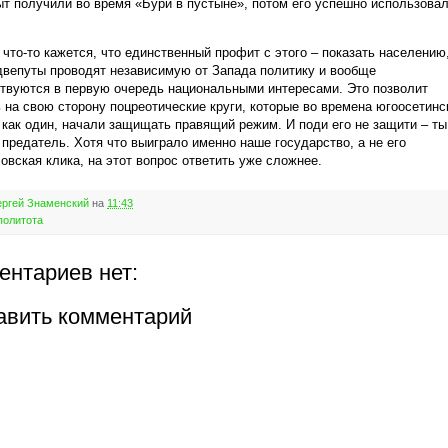
ыт получили во время «Бури в пустыне», потом его успешно использовал
 что-то кажется, что единственный профит с этого – показать населению
вепуты проводят независимую от Запада политику и вообще
твуются в первую очередь национальными интересами. Это позволит
 на свою сторону поцреотические круги, которые во времена югоосетинс
 как один, начали защищать правящий режим. И поди его не защити – ты
 предатель. Хотя что выиграло именно наше государство, а не его
овская клика, на этот вопрос ответить уже сложнее.
ргей Знаменский
на
11:43
политота
ентариев нет:
авить комментарий