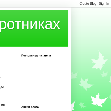
ротниках
Постоянные читатели
у
м
щее
ния
Архив блога