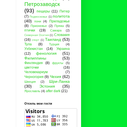
Петрозаводск
(93)
пещеры
(11)
Питер
политота
(7)
Подмосковье
(1)
(40)
Приладожье
пони
(4)
(8)
Прионежье
(2)
Пряжа
(5)
птички
(19)
Самара
(2)
Словакия
Северная Осетия
(1)
Таиланд
(53)
(16)
спорт
(1)
Тула
(8)
Турция
(4)
Узбекистан
(14)
Украина
фенология
(51)
(12)
Филиппины
(53)
Финляндия
(8)
фрукты
(5)
цветочки
(16)
Человекариум
(7)
Чехия
(62)
Черногория
(9)
Шри-Ланка
Швеция
(2)
(30)
Эстония
(35)
after dark
(21)
Ярославль
(4)
Отсель мои гости