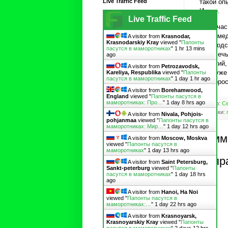
Live Traffic Feed
такой оп
Ираке.
Live Traffic Feed
А сейчас
наши мед
A visitor from
Krasnodar,
Krasnodarskiy Kray
viewed "
Папонты
руководс
пасутся в маморотниках
"
1 hr 13 mins
привлечь
ago
событий,
A visitor from
Petrozavodsk,
типа уже
Kareliya, Respublika
viewed "
Папонты
пасутся в маморотниках
"
1 day 1 hr ago
единорос
A visitor from
Borehamwood,
England
viewed "
Папонты пасутся в
маморотниках: Про…
"
1 day 8 hrs ago
Автор:
Се
Ярлыки:
A visitor from
Nivala, Pohjois-
pohjanmaa
viewed "
Папонты пасутся в
маморотниках: Мир…
"
1 day 12 hrs ago
Комм
A visitor from
Moscow, Moskva
viewed "
Папонты пасутся в
маморотниках
"
1 day 13 hrs ago
Отпр
A visitor from
Saint Petersburg,
Sankt-peterburg
viewed "
Папонты
пасутся в маморотниках
"
1 day 18 hrs
ago
A visitor from
Hanoi, Ha Noi
viewed "
Папонты пасутся в
маморотниках:…
"
1 day 22 hrs ago
A visitor from
Krasnoyarsk,
Krasnoyarskiy Kray
viewed "
Папонты