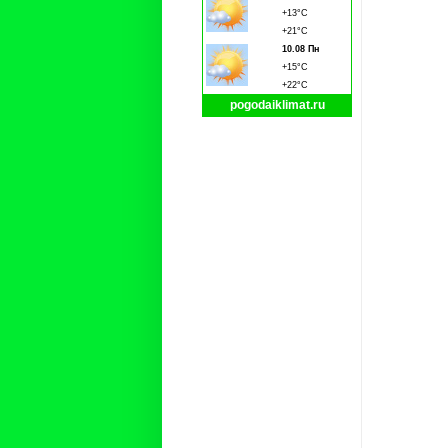
+13°C
+21°C
10.08 Пн
+15°C
+22°C
pogodaiklimat.ru