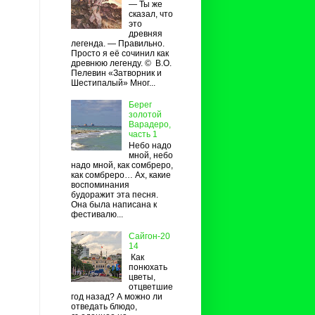
— Ты же
сказал, что
это
древняя
легенда. — Правильно.
Просто я её сочинил как
древнюю легенду. © В.О.
Пелевин «Затворник и
Шестипалый» Мног...
Берег
золотой
Варадеро,
часть 1
Небо надо
мной, небо
надо мной, как сомбреро,
как сомбреро… Ах, какие
воспоминания
будоражит эта песня.
Она была написана к
фестивалю...
Сайгон-20
14
Как
понюхать
цветы,
отцветшие
год назад? А можно ли
отведать блюдо,