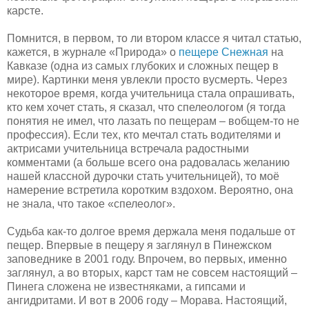
карсте.
Помнится, в первом, то ли втором классе я читал статью,
кажется, в журнале «Природа» о
пещере Снежная
на
Кавказе (одна из самых глубоких и сложных пещер в
мире). Картинки меня увлекли просто вусмерть. Через
некоторое время, когда учительница стала опрашивать,
кто кем хочет стать, я сказал, что спелеологом (я тогда
понятия не имел, что лазать по пещерам – вобщем-то не
профессия). Если тех, кто мечтал стать водителями и
актрисами учительница встречала радостными
комментами (а больше всего она радовалась желанию
нашей классной дурочки стать учительницей), то моё
намерение встретила коротким вздохом. Вероятно, она
не знала, что такое «спелеолог».
Судьба как-то долгое время держала меня подальше от
пещер. Впервые в пещеру я заглянул в Пинежском
заповеднике в 2001 году. Впрочем, во первых, именно
заглянул, а во вторых, карст там не совсем настоящий –
Пинега сложена не известняками, а гипсами и
ангидритами. И вот в 2006 году – Морава. Настоящий,