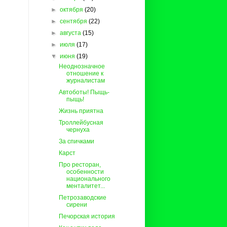
►
октября
(20)
►
сентября
(22)
►
августа
(15)
►
июля
(17)
▼
июня
(19)
Неоднозначное
отношение к
журналистам
Автоботы! Пыщь-
пыщь!
Жизнь приятна
Троллейбусная
чернуха
За спичками
Карст
Про ресторан,
особенности
национального
менталитет...
Петрозаводские
сирени
Печорская история