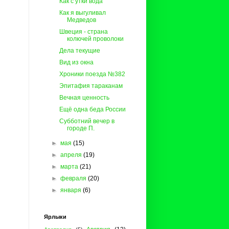
Как с утки вода
Как я выгуливал
Медведов
Швеция - страна
колючей проволоки
Дела текущие
Вид из окна
Хроники поезда №382
Эпитафия тараканам
Вечная ценность
Ещё одна беда России
Субботний вечер в
городе П.
►
мая
(15)
►
апреля
(19)
►
марта
(21)
►
февраля
(20)
►
января
(6)
Ярлыки