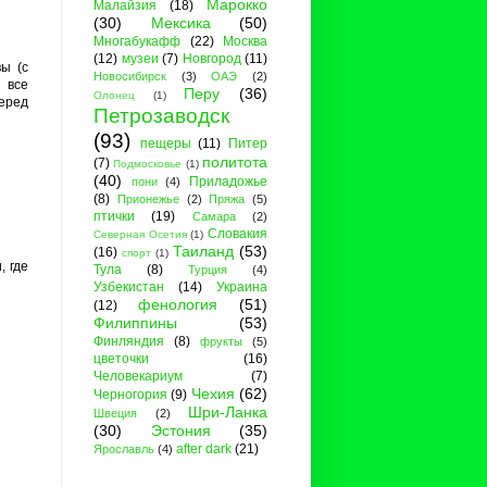
Марокко
Малайзия
(18)
(30)
Мексика
(50)
Многабукафф
(22)
Москва
(12)
музеи
(7)
Новгород
(11)
ы (с
Новосибирск
(3)
ОАЭ
(2)
 все
Перу
(36)
Олонец
(1)
еред
Петрозаводск
(93)
пещеры
(11)
Питер
политота
(7)
Подмосковье
(1)
(40)
Приладожье
пони
(4)
(8)
Прионежье
(2)
Пряжа
(5)
птички
(19)
Самара
(2)
Словакия
Северная Осетия
(1)
Таиланд
(53)
(16)
спорт
(1)
, где
Тула
(8)
Турция
(4)
Узбекистан
(14)
Украина
фенология
(51)
(12)
Филиппины
(53)
Финляндия
(8)
фрукты
(5)
цветочки
(16)
Человекариум
(7)
Чехия
(62)
Черногория
(9)
Шри-Ланка
Швеция
(2)
(30)
Эстония
(35)
after dark
(21)
Ярославль
(4)