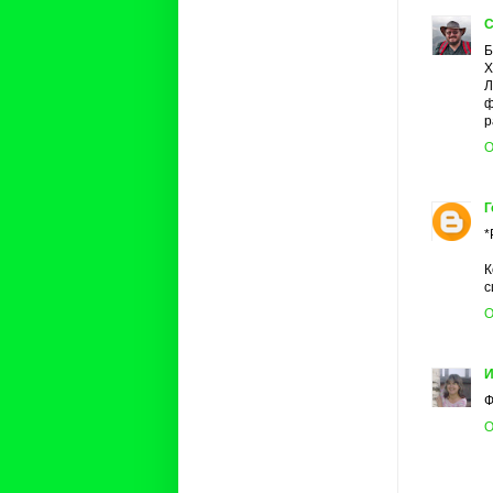
С
Б
Х
Л
ф
р
О
Г
*
К
с
О
И
Ф
О