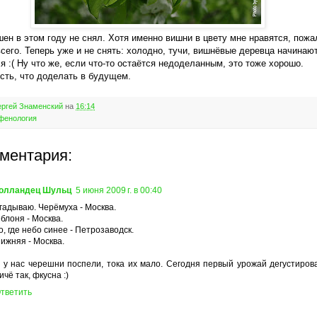
шен в этом году не снял. Хотя именно вишни в цвету мне нравятся, пожа
сего. Теперь уже и не снять: холодно, тучи, вишнёвые деревца начинаю
я :( Ну что же, если что-то остаётся недоделанным, это тоже хорошо.
есть, что доделать в будущем.
ргей Знаменский
на
16:14
фенология
мментария:
олландец Шульц
5 июня 2009 г. в 00:40
гадываю. Черёмуха - Москва.
блоня - Москва.
о, где небо синее - Петрозаводск.
ижняя - Москва.
 у нас черешни поспели, тока их мало. Сегодня первый урожай дегустиров
ичё так, фкусна :)
тветить