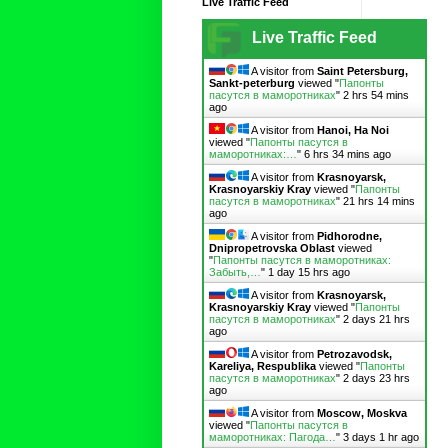
Live Traffic Feed
Live Traffic Feed
A visitor from
Saint Petersburg,
Sankt-peterburg
viewed "
Папонты
пасутся в маморотниках
"
2 hrs 54 mins
ago
A visitor from
Hanoi, Ha Noi
viewed "
Папонты пасутся в
маморотниках:…
"
6 hrs 34 mins ago
A visitor from
Krasnoyarsk,
Krasnoyarskiy Kray
viewed "
Папонты
пасутся в маморотниках
"
21 hrs 14 mins
ago
A visitor from
Pidhorodne,
Dnipropetrovska Oblast
viewed
"
Папонты пасутся в маморотниках:
Забыть,…
"
1 day 15 hrs ago
A visitor from
Krasnoyarsk,
Krasnoyarskiy Kray
viewed "
Папонты
пасутся в маморотниках
"
2 days 21 hrs
ago
A visitor from
Petrozavodsk,
Kareliya, Respublika
viewed "
Папонты
пасутся в маморотниках
"
2 days 23 hrs
ago
A visitor from
Moscow, Moskva
viewed "
Папонты пасутся в
маморотниках: Пагода…
"
3 days 1 hr ago