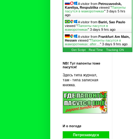
A visitor from
Petrozavodsk,
Kareliya, Respublika
viewed "
Папонты
пасутся в маморотниках
"
3 days 5 hrs
ago
A visitor from
Bariri, Sao Paulo
viewed "
Папонты пасутся в
маморотниках
"
3 days 9 hrs ago
A visitor from
Frankfurt Am Main,
Hessen
viewed "
Папонты пасутся в
маморотниках: after…
"
3 days 9 hrs ago
Get Script
Real Time
Tracking ON
NB! Тут папонты тоже
пасутся!
Здесь типа журнал,
там - типа записная
книжка.
И о погоде
Петрозаводск