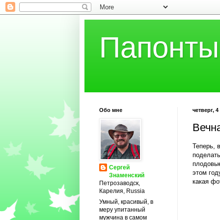
Папонты
Обо мне
четверг, 4
Вечн
Теперь, 
поделать
плодовые
Сергей
этом год
Знаменский
какая фо
Петрозаводск,
Карелия, Russia
Умный, красивый, в
меру упитанный
мужчина в самом