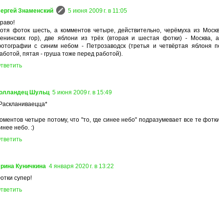
ергей Знаменский
5 июня 2009 г. в 11:05
раво!
отя фоток шесть, а комментов четыре, действительно, черёмуха из Москв
енинских гор), две яблони из трёх (вторая и шестая фотки) - Москва, а
отографии с синим небом - Петрозаводск (третья и четвёртая яблоня п
аботой, пятая - груша тоже перед работой).
тветить
олландец Шульц
5 июня 2009 г. в 15:49
Раскланиваецца*
оментов четыре потому, что "то, где синее небо" подразумевает все те фотки
инее небо. :)
тветить
рина Куничкина
4 января 2020 г. в 13:22
отки супер!
тветить