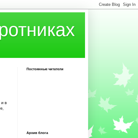
ротниках
Постоянные читатели
 и в
е,
Архив блога