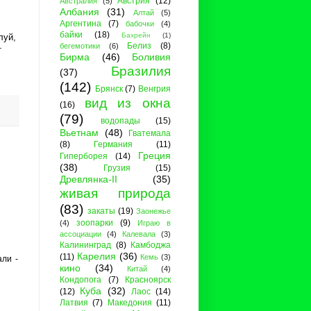
Австрия
(12)
Австралия
(5)
Албания
(31)
Алтай
(5)
Аргентина
(7)
бабочки
(4)
байки
(18)
Бахрейн
(1)
луй,
Белиз
(8)
бегемотики
(6)
т
Бирма
(46)
Боливия
Бразилия
(37)
(142)
Брянск
(7)
Венгрия
вид из окна
(16)
(79)
водопады
(15)
Вьетнам
(48)
Гватемала
(8)
Германия
(11)
Греция
Гиперборея
(14)
(38)
Грузия
(15)
Древлянка-II
(35)
живая природа
(83)
закаты
(19)
Заонежье
зоопарки
(9)
(4)
Играю в
ассоциации
(4)
Калевала
(3)
Калининград
(8)
Камбоджа
Карелия
(36)
(11)
Кемь
(3)
али -
кино
(34)
Китай
(4)
Кондопога
(7)
Красноярск
Куба
(32)
(12)
Лаос
(14)
Латвия
(7)
Македония
(11)