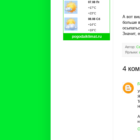
07.08 Пт
+17°C
+23°C
А вот ви
08.08 Сб
больше в
+14°C
осыпатьс
+19°C
Значит, 
pogodaiklimat.ru
Автор:
Се
Ярлыки:
4 ко
Г
У
Я
Т
Н
А
н
О