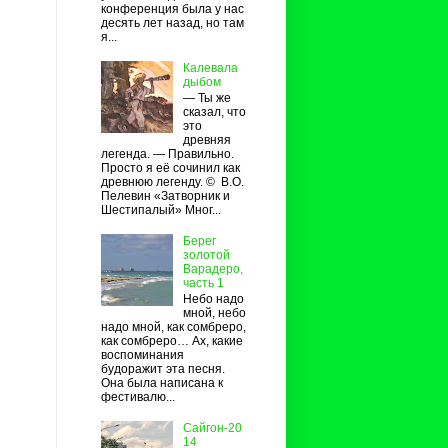
конференция была у нас
десять лет назад, но там
я...
Калевала
дыбом
— Ты же
сказал, что
это
древняя
легенда. — Правильно.
Просто я её сочинил как
древнюю легенду. © В.О.
Пелевин «Затворник и
Шестипалый» Мног...
Берег
золотой
Варадеро,
часть 1
Небо надо
мной, небо
надо мной, как сомбреро,
как сомбреро… Ах, какие
воспоминания
будоражит эта песня.
Она была написана к
фестивалю...
Сайгон-20
14