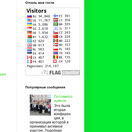
Отсель мои гости
щее
Популярные сообщения
Потсимпоз
иумное
Это была
вторая
конферен
ция, в
организации которой я
принимал активное
участие. Подобная