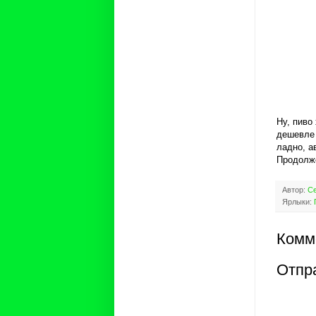
Ну, пиво 
дешевле р
ладно, а
Продолже
Автор:
Се
Ярлыки:
Комм
Отпр