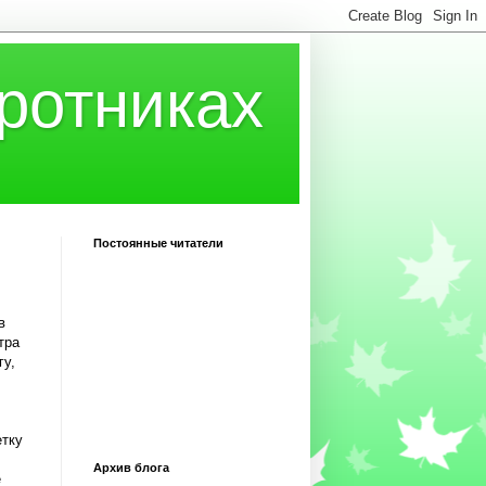
ротниках
Постоянные читатели
в
тра
гу,
етку
Архив блога
е