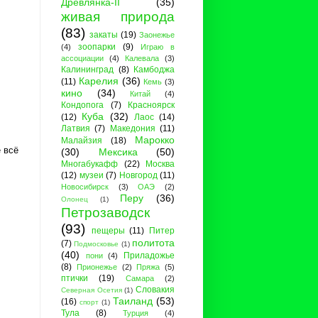
Древлянка-II
(35)
живая природа
(83)
закаты
(19)
Заонежье
зоопарки
(9)
(4)
Играю в
ассоциации
(4)
Калевала
(3)
Калининград
(8)
Камбоджа
Карелия
(36)
(11)
Кемь
(3)
кино
(34)
Китай
(4)
Кондопога
(7)
Красноярск
Куба
(32)
(12)
Лаос
(14)
Латвия
(7)
Македония
(11)
Марокко
Малайзия
(18)
 всё
(30)
Мексика
(50)
Многабукафф
(22)
Москва
(12)
музеи
(7)
Новгород
(11)
Новосибирск
(3)
ОАЭ
(2)
Перу
(36)
Олонец
(1)
Петрозаводск
(93)
пещеры
(11)
Питер
политота
(7)
Подмосковье
(1)
(40)
Приладожье
пони
(4)
(8)
Прионежье
(2)
Пряжа
(5)
птички
(19)
Самара
(2)
Словакия
Северная Осетия
(1)
Таиланд
(53)
(16)
спорт
(1)
Тула
(8)
Турция
(4)