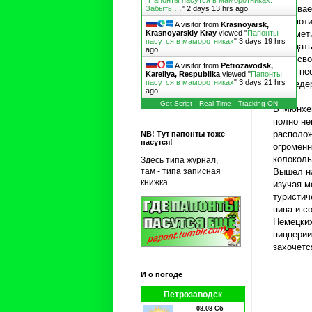
"
Папонты пасутся в маморотниках:
оказывае
Забыть,…
"
2 days 13 hrs ago
локомоти
A visitor from
Krasnoyarsk,
не замет
Krasnoyarskiy Kray
viewed "
Папонты
пасутся в маморотниках
"
3 days 19 hrs
двадцать
ago
них к св
A visitor from
Petrozavodsk,
через не
Kareliya, Respublika
viewed "
Папонты
пасутся в маморотниках
"
3 days 21 hrs
конфедер
ago
Get Script
Real Time
Tracking ON
В Мюнхен
полно не
располож
NB! Тут папонты тоже
пасутся!
огроменн
колоколь
Здесь типа журнал,
Вышел на
там - типа записная
книжка.
изучая м
туристич
пива и с
Немецких
пиццерии
захочетс
И о погоде
Петрозаводск
08.08 Сб