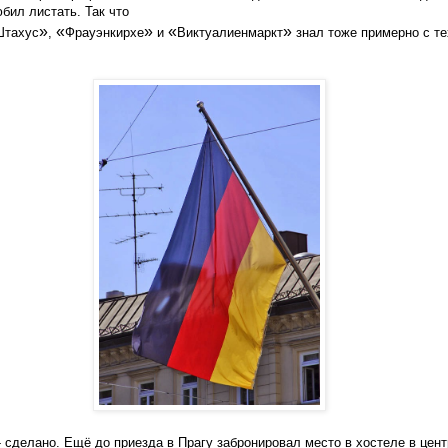
бил листать. Так что
»
«
»
«
»
Штахус
,
Фрауэнкирхе
и
Виктуалиенмаркт
знал тоже примерно с те
- сделано. Ещё до приезда в Прагу забронировал место в хостеле в цент