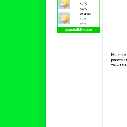
+14°C
+20°C
09.08 Вс
+13°C
+20°C
pogodaiklimat.ru
Нашёл с 
работают
таки там