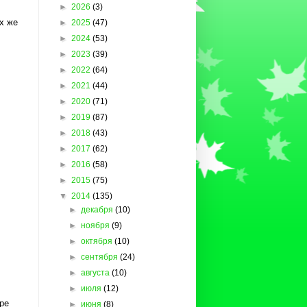
►
2026
(3)
х же
►
2025
(47)
►
2024
(53)
►
2023
(39)
►
2022
(64)
►
2021
(44)
►
2020
(71)
►
2019
(87)
►
2018
(43)
►
2017
(62)
►
2016
(58)
►
2015
(75)
▼
2014
(135)
►
декабря
(10)
►
ноября
(9)
►
октября
(10)
►
сентября
(24)
►
августа
(10)
►
июля
(12)
ре
►
июня
(8)