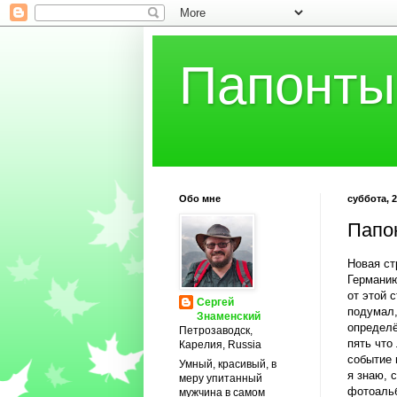
Папонты
Обо мне
суббота, 2
Папо
Новая ст
Германию
от этой 
Сергей
подумал,
Знаменский
определё
Петрозаводск,
пять что
Карелия, Russia
событие 
Умный, красивый, в
я знаю, 
меру упитанный
фотоальб
мужчина в самом