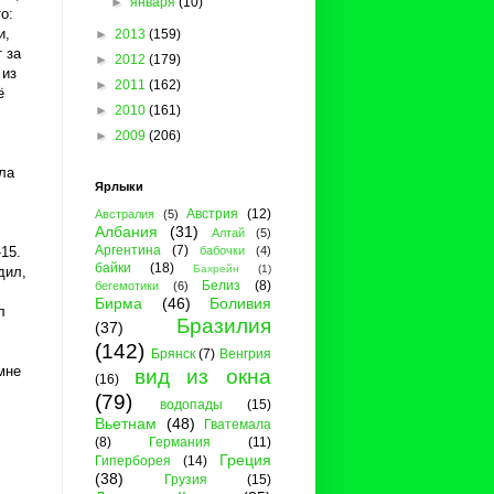
►
января
(10)
о:
и,
►
2013
(159)
 за
►
2012
(179)
 из
►
2011
(162)
ё
►
2010
(161)
►
2009
(206)
ла
Ярлыки
Австрия
(12)
Австралия
(5)
Албания
(31)
Алтай
(5)
Аргентина
(7)
15.
бабочки
(4)
байки
(18)
Бахрейн
(1)
дил,
Белиз
(8)
бегемотики
(6)
Бирма
(46)
Боливия
л
Бразилия
(37)
(142)
Брянск
(7)
Венгрия
мне
вид из окна
(16)
(79)
водопады
(15)
Вьетнам
(48)
Гватемала
(8)
Германия
(11)
Греция
Гиперборея
(14)
(38)
Грузия
(15)