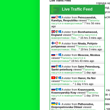
Live Traffic Feed
города н
на поезд
Live Traffic Feed
автобусо
усесться
A visitor from
Petrozavodsk,
Kareliya, Respublika
viewed "
Папонты
пасутся в маморотниках
"
7 hrs 56 mins
ago
A visitor from
Borehamwood,
England
viewed "
Папонты пасутся в
маморотниках: Про…
"
15 hrs 3 mins ago
A visitor from
Nivala, Pohjois-
pohjanmaa
viewed "
Папонты пасутся в
маморотниках: Мир…
"
19 hrs 3 mins ago
A visitor from
Moscow, Moskva
viewed "
Папонты пасутся в
маморотниках
"
19 hrs 43 mins ago
A visitor from
Saint Petersburg,
Sankt-peterburg
viewed "
Папонты
пасутся в маморотниках
"
1 day ago
A visitor from
Hanoi, Ha Noi
viewed "
Папонты пасутся в
маморотниках:…
"
1 day 4 hrs ago
Сразу ск
A visitor from
Krasnoyarsk,
Krasnoyarskiy Kray
viewed "
Папонты
вагонов 
пасутся в маморотниках
"
1 day 19 hrs
пропахши
ago
останов
A visitor from
Pidhorodne,
Dnipropetrovska Oblast
viewed
шесть ча