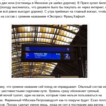
а две ночи (гостиницы в Мюнхене уж шибко дорогие). В Праге купил бил
 (походу высянилось, что дешевле было бы покупать их через интернет, 
м всё равно выходит дороже). С утра прибежал на главный вокзал, чтоб
«
»
 на состав с громким названием
Экспресс Франц Кафка
.
ажу, что громкое название сей поезд не оправдывает. Обычный состав из
с шестиместными сидячими купе. Уровень сразу обозначает грязный,
й мочой туалет, один на вагон, которым тоже нельзя пользоваться на
«
»
ках. Фирменный
Москва-Петрозаводск
как-то покруче будет. Ехал почт
сов. Походу сделал умную вещь, когда не сел в последние два вагона - 