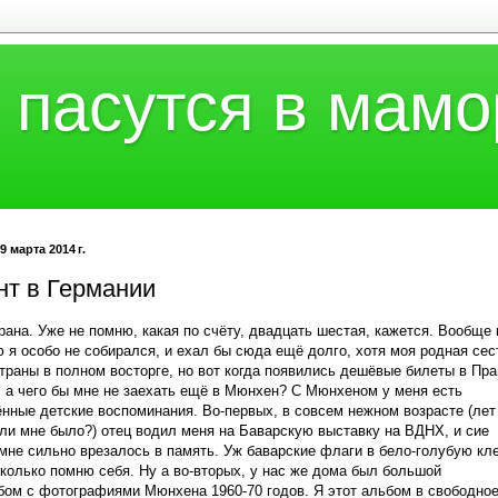
 пасутся в мамо
9 марта 2014 г.
нт в Германии
рана. Уже не помню, какая по счёту, двадцать шестая, кажется. Вообще 
 я особо не собирался, и ехал бы сюда ещё долго, хотя моя родная сес
страны в полном восторге, но вот когда появились дешёвые билеты в Пра
 а чего бы мне не заехать ещё в Мюнхен? С Мюнхеном у меня есть
нные детские воспоминания. Во-первых, в совсем нежном возрасте (лет
 ли мне было?) отец водил меня на Баварскую выставку на ВДНХ, и сие
мне сильно врезалось в память. Уж баварские флаги в бело-голубую кл
сколько помню себя. Ну а во-вторых, у нас же дома был большой
ом с фотографиями Мюнхена 1960-70 годов. Я этот альбом в свободно