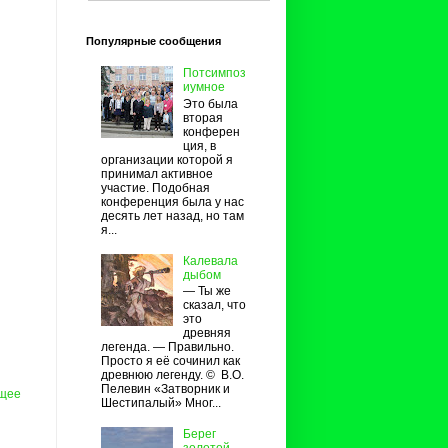
Популярные сообщения
Потсимпоз
иумное
Это была
вторая
конферен
ция, в
организации которой я
принимал активное
участие. Подобная
конференция была у нас
десять лет назад, но там
я...
Калевала
дыбом
— Ты же
сказал, что
это
древняя
легенда. — Правильно.
Просто я её сочинил как
древнюю легенду. © В.О.
Пелевин «Затворник и
щее
Шестипалый» Мног...
Берег
золотой