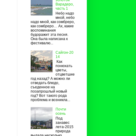
Варадеро,
часть 1
Небо надо
мной, небо
надо мной, как сомбреро,
как сомбреро… Ах, какие
воспоминания
будоражит эта песня.
Она была написана к
фестивалю...
Сайгон-20
14
Как
понюхать
цветы,
отцветшие
год назад? А можно ли
отведать блюдо,
съеденное на
позапрошлый новый
год? Вот такого рода
проблема и возникла...
Почти
осень
Под
занавес
лета-2015
природа
выдала несколько