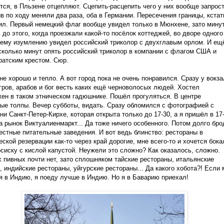
тся, в Пльзене отцепляют. Сцепить-расцепить чего у них вообще запрост
в по ходу меняли два раза, оба в Германии. Пересечения границы, кстат
ил. Первый немецкий флаг вообще увидел только в Мюнхене, зато минут
 до этого, когда проезжали какой-то посёлок коттеджей, во дворе одного
оему изумлению увидел российский триколор с двухглавым орлом. И ещ
сколько минут опять российский триколор в компании с флагом США и
атским крестом. Сюр.
е хорошо и тепло. А вот город пока не очень понравился. Сразу у вокза
гров, арабов и бог весть каких ещё черноволосых людей. Хостел
ен в таком этническом гадюшнике. Пошёл прогуляться. В центре
ые толпы. Вечер субботы, видать. Сразу обломился с фотографией с
ни Санкт-Петер-Кирхе, которая открыта только до 17-30, а я пришёл в 17-
 рынок Виктуалиенмаркт... Да тоже ничего особенного. Потом долго бро
естные питательные заведения. И вот ведь блинство: рестораны в
еской резервации как-то через край дорогие, мне всего-то и хочется бока
осиску с кислой капустой. Неужели это сложно? Как оказалось, сложно.
 пивных почти нет, зато сплошняком тайские рестораны, итальянские
, индийские рестораны, уйгурские рестораны... Да какого хобота?! Если 
я в Индию, я поеду лучше в Индию. Но я в Баварию приехал!