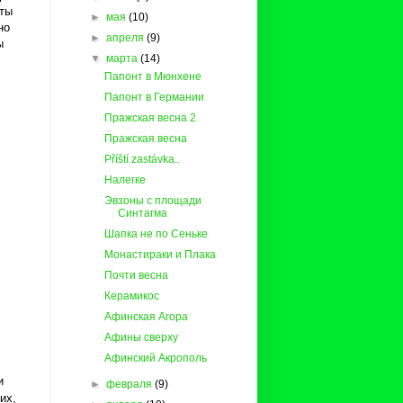
еты
►
мая
(10)
но
►
апреля
(9)
ы
▼
марта
(14)
Папонт в Мюнхене
Папонт в Германии
Пражская весна 2
Пражская весна
Příští zastávka..
Налегке
Эвзоны с площади
Синтагма
Шапка не по Сеньке
Монастираки и Плака
Почти весна
Керамикос
Афинская Агора
Афины сверху
Афинский Акрополь
и
►
февраля
(9)
их,