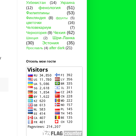
Узбекистан
(14)
Украина
фенология
(51)
(12)
Филиппины
(53)
Финляндия
(8)
фрукты
(5)
цветочки
(16)
Человекариум
(7)
Чехия
(62)
Черногория
(9)
Шри-Ланка
Швеция
(2)
(30)
Эстония
(35)
after dark
(21)
Ярославль
(4)
у
Отсель мои гости