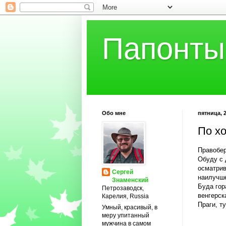
Папонты
Обо мне
пятница, 2
По х
Правобер
Обуду с 
осматрив
Сергей
наилучше
Знаменский
Буда гор
Петрозаводск,
венгерск
Карелия, Russia
Праги, т
Умный, красивый, в
меру упитанный
мужчина в самом