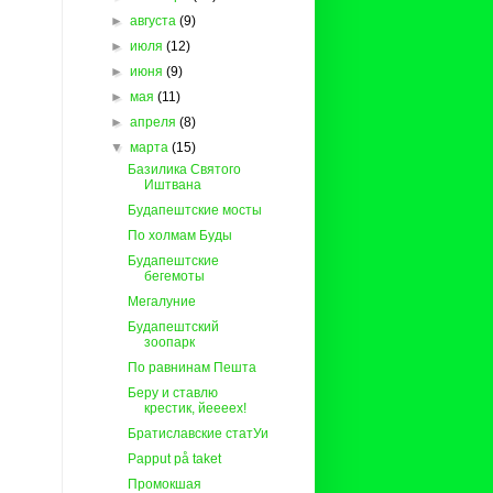
►
августа
(9)
►
июля
(12)
►
июня
(9)
►
мая
(11)
►
апреля
(8)
▼
марта
(15)
Базилика Святого
Иштвана
Будапештские мосты
По холмам Буды
Будапештские
бегемоты
Мегалуние
Будапештский
зоопарк
По равнинам Пешта
Беру и ставлю
крестик, йеееех!
Братиславские статУи
Papput på taket
Промокшая