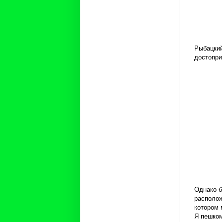
Рыбацкий
достопри
Однако б
располож
котором 
Я пешком