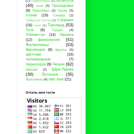
политота
(7)
Подмосковье
(1)
(40)
Приладожье
пони
(4)
(8)
Прионежье
(2)
Пряжа
(5)
птички
(19)
Самара
(2)
Словакия
Северная Осетия
(1)
Таиланд
(53)
(16)
спорт
(1)
Тула
(8)
Турция
(4)
Узбекистан
(14)
Украина
фенология
(51)
(12)
Филиппины
(53)
Финляндия
(8)
фрукты
(5)
цветочки
(16)
Человекариум
(7)
Чехия
(62)
Черногория
(9)
Шри-Ланка
Швеция
(2)
(30)
Эстония
(35)
after dark
(21)
Ярославль
(4)
Отсель мои гости