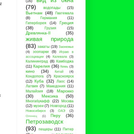
вид из окна
(16)
!
(79)
водопады
(15)
Вьетнам
(48)
Гватемала
(8)
Германия
(11)
Греция
Гиперборея
(14)
(38)
Грузия
(15)
Древлянка-II
(35)
живая природа
(83)
закаты
(19)
Заонежье
зоопарки
(9)
(4)
Играю в
ассоциации
(4)
Калевала
(3)
Калининград
(8)
Камбоджа
Карелия
(36)
(11)
Кемь
(3)
кино
(34)
Китай
(4)
Кондопога
(7)
Красноярск
Куба
(32)
(12)
Лаос
(14)
Латвия
(7)
Македония
(11)
Марокко
Малайзия
(18)
х
(30)
Мексика
(50)
Многабукафф
(22)
Москва
(12)
музеи
(7)
Новгород
(11)
Новосибирск
(3)
ОАЭ
(2)
Перу
(36)
Олонец
(1)
Петрозаводск
(93)
пещеры
(11)
Питер