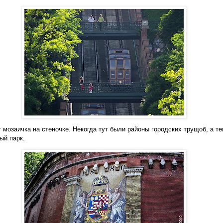
т мозаичка на стеночке. Некогда тут были районы городских трущоб, а т
ый парк.