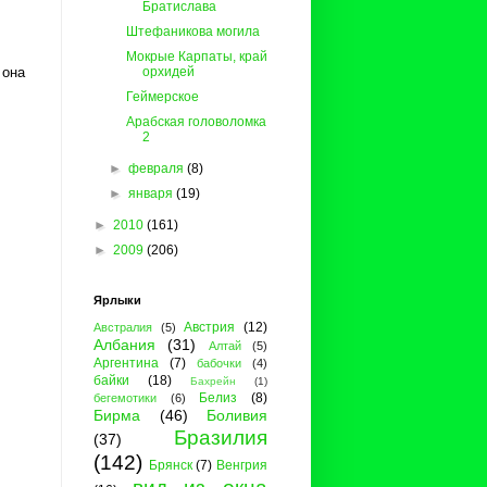
Братислава
Штефаникова могила
Мокрые Карпаты, край
орхидей
 она
Геймерское
Арабская головоломка
2
►
февраля
(8)
►
января
(19)
►
2010
(161)
►
2009
(206)
Ярлыки
Австрия
(12)
Австралия
(5)
Албания
(31)
Алтай
(5)
Аргентина
(7)
бабочки
(4)
байки
(18)
Бахрейн
(1)
Белиз
(8)
бегемотики
(6)
Бирма
(46)
Боливия
Бразилия
(37)
(142)
Брянск
(7)
Венгрия