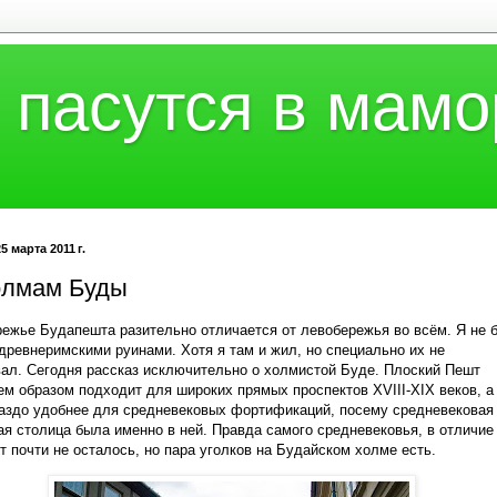
 пасутся в мамо
5 марта 2011 г.
олмам Буды
ежье Будапешта разительно отличается от левобережья во всём. Я не 
древнеримскими руинами. Хотя я там и жил, но специально их не
ал. Сегодня рассказ исключительно о холмистой Буде. Плоский Пешт
м образом подходит для широких прямых проспектов
XVIII
-
XIX
веков, а
аздо удобнее для средневековых фортификаций, посему средневековая
ая столица была именно в ней. Правда самого средневековья, в отличие
ут почти не осталось, но пара уголков на Будайском холме есть.