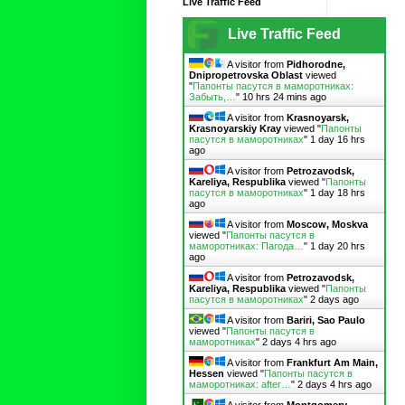
Live Traffic Feed
Live Traffic Feed
A visitor from
Pidhorodne,
Dnipropetrovska Oblast
viewed
"
Папонты пасутся в маморотниках:
Забыть,…
"
10 hrs 24 mins ago
A visitor from
Krasnoyarsk,
Krasnoyarskiy Kray
viewed "
Папонты
пасутся в маморотниках
"
1 day 16 hrs
ago
A visitor from
Petrozavodsk,
Kareliya, Respublika
viewed "
Папонты
пасутся в маморотниках
"
1 day 18 hrs
ago
A visitor from
Moscow, Moskva
viewed "
Папонты пасутся в
маморотниках: Пагода…
"
1 day 20 hrs
ago
A visitor from
Petrozavodsk,
Kareliya, Respublika
viewed "
Папонты
пасутся в маморотниках
"
2 days ago
A visitor from
Bariri, Sao Paulo
viewed "
Папонты пасутся в
маморотниках
"
2 days 4 hrs ago
A visitor from
Frankfurt Am Main,
Hessen
viewed "
Папонты пасутся в
маморотниках: after…
"
2 days 4 hrs ago