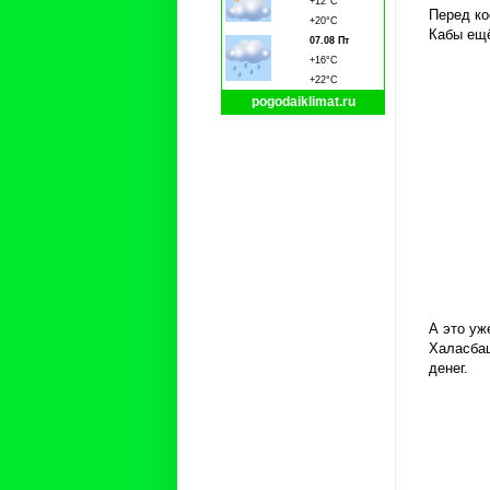
+12°C
Перед ко
+20°C
Кабы ещё
07.08 Пт
+16°C
+22°C
pogodaiklimat.ru
А это уж
Халасбаш
денег.