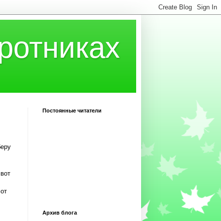
ротниках
Постоянные читатели
беру
 вот
 от
Архив блога