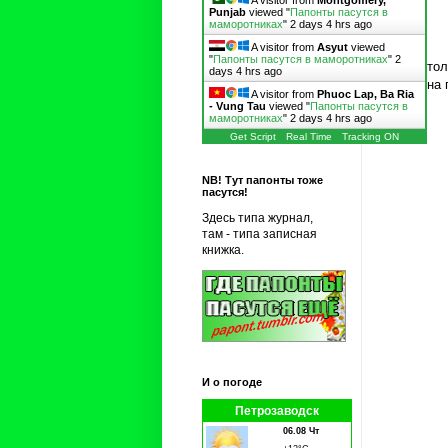
A visitor from
Montgomery,
Punjab
viewed "
Папонты пасутся в
маморотниках
"
2 days 4 hrs ago
A visitor from
Asyut
viewed
"
Папонты пасутся в маморотниках
"
2
Снял тол
days 4 hrs ago
была на
A visitor from
Phuoc Lap, Ba Ria
- Vung Tau
viewed "
Папонты пасутся в
маморотниках
"
2 days 4 hrs ago
Get Script
Real Time
Tracking ON
NB! Тут папонты тоже
пасутся!
Здесь типа журнал,
там - типа записная
книжка.
И о погоде
Петрозаводск
06.08 Чт