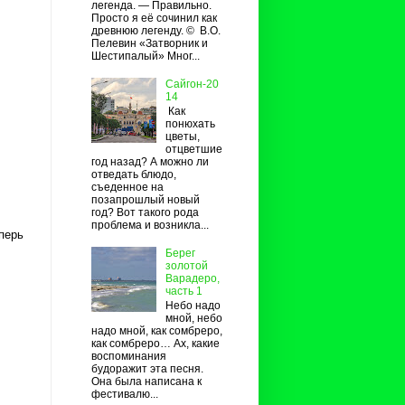
легенда. — Правильно.
Просто я её сочинил как
древнюю легенду. © В.О.
Пелевин «Затворник и
Шестипалый» Мног...
Сайгон-20
14
Как
понюхать
цветы,
отцветшие
год назад? А можно ли
отведать блюдо,
съеденное на
позапрошлый новый
год? Вот такого рода
проблема и возникла...
еперь
Берег
золотой
Варадеро,
часть 1
Небо надо
мной, небо
надо мной, как сомбреро,
как сомбреро… Ах, какие
воспоминания
будоражит эта песня.
Она была написана к
фестивалю...