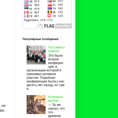
Популярные сообщения
Потсимпоз
иумное
Это была
вторая
конферен
ция, в
организации которой я
принимал активное
участие. Подобная
конференция была у нас
десять лет назад, но там
я...
Калевала
дыбом
— Ты же
 на
сказал, что
гры.
это
древняя