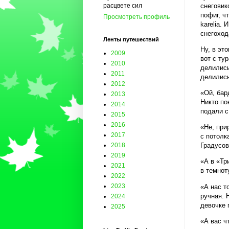
снеговик
расцвете сил
пофиг, ч
Просмотреть профиль
karelia.
снегоход
Ленты путешествий
Ну, в эт
2009
вот с ту
2010
делились
2011
делились
2012
«Ой, бар
2013
Никто по
2014
подали с
2015
2016
«Не, при
2017
с потолк
2018
Градусов
2019
«А в «Тр
2021
в темнот
2022
2023
«А нас т
ручная. 
2024
девочке 
2025
«А вас ч