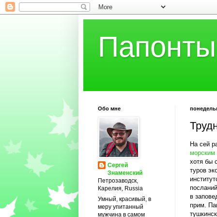
Папонты
Обо мне
понедельн
Труд
На сей р
морским
хотя бы 
Сергей
туров эк
Знаменский
институт
Петрозаводск,
посланий
Карелия, Russia
в запове
Умный, красивый, в
прим. Па
меру упитанный
тушкинск
мужчина в самом