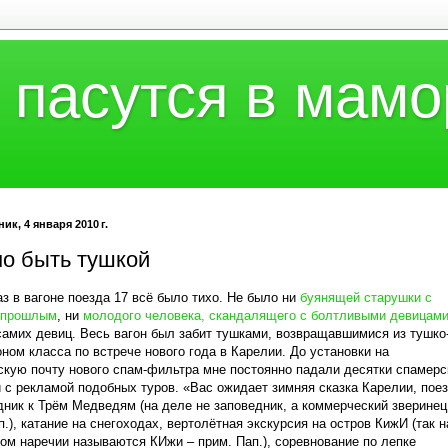
 пасутся в мамо
ик, 4 января 2010 г.
но быть тушкой
аз в вагоне поезда 17 всё было тихо. Не было ни
буянящей старушки с
 прошлым
, ни
молодого человека, скандалящего с болтливыми девицам
самих девиц. Весь вагон был забит тушками, возвращавшимися из тушко
оном класса по встрече нового года в Карелии. До установки на
скую почту нового спам-фильтра мне постоянно падали десятки спамерс
 с рекламой подобных туров. «Вас ожидает зимняя сказка Карелии, пое
дник к Трём Медведям (на деле не заповедник, а коммерческий зверинец
п.), катание на снегоходах, вертолётная экскурсия на остров КижИ (так н
ом наречии называются КИжи – прим. Пап.), соревнование по лепке