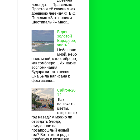
древняя
легенда. — Правильно.
Просто я её сочинил как
древнюю легенду. © В.О.
Пелевин «Затворник и
Шестипалый» Мног...
Берег
золотой
Варадеро,
часть 1
Небо надо
мной, небо
надо мной, как сомбреро,
как сомбреро… Ах, какие
воспоминания
будоражит эта песня.
Она была написана к
фестивалю...
Сайгон-20
14
Как
понюхать
цветы,
отцветшие
год назад? А можно ли
отведать блюдо,
съеденное на
позапрошлый новый
год? Вот такого рода
проблема и возникла...