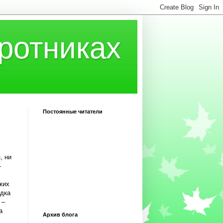
ротниках
Постоянные читатели
и
, ни
-
ких
здка
 –
а
Архив блога