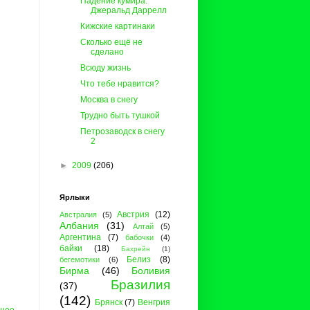
Падение кумира.
Джеральд Даррелл
Кижские картинаки
Сколько ещё не
сделано
Всюду жизнь
Что тебе нравится?
Москва в снегу
Трудно быть тушкой
Петрозаводск в снегу
2
►
2009
(206)
Ярлыки
Австрия
(12)
Австралия
(5)
Албания
(31)
Алтай
(5)
Аргентина
(7)
бабочки
(4)
байки
(18)
Бахрейн
(1)
Белиз
(8)
бегемотики
(6)
Бирма
(46)
Боливия
Бразилия
(37)
(142)
Брянск
(7)
Венгрия
щее