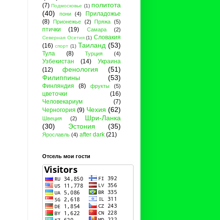
политота
(7)
Подмосковье
(1)
(40)
Приладожье
пони
(4)
(8)
Прионежье
(2)
Пряжа
(5)
птички
(19)
Самара
(2)
Словакия
Северная Осетия
(1)
Таиланд
(53)
(16)
спорт
(1)
Тула
(8)
Турция
(4)
Узбекистан
(14)
Украина
фенология
(51)
(12)
Филиппины
(53)
Финляндия
(8)
фрукты
(5)
цветочки
(16)
Человекариум
(7)
Чехия
(62)
Черногория
(9)
Шри-Ланка
Швеция
(2)
(30)
Эстония
(35)
after dark
(21)
Ярославль
(4)
Отсель мои гости