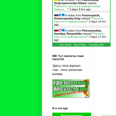
A visitor from
Pidhorodne,
Dnipropetrovska Oblast
viewed
"
Папонты пасутся в маморотниках:
Забыть,…
"
2 days 9 hrs ago
A visitor from
Krasnoyarsk,
Krasnoyarskiy Kray
viewed "
Папонты
пасутся в маморотниках
"
3 days 14 hrs
ago
A visitor from
Petrozavodsk,
Kareliya, Respublika
viewed "
Папонты
пасутся в маморотниках
"
3 days 17 hrs
ago
Get Script
Real Time
Tracking ON
NB! Тут папонты тоже
пасутся!
Здесь типа журнал,
там - типа записная
книжка.
И о погоде
Петрозаводск
Следую