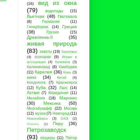
вид из окна
(16)
(79)
водопады
(15)
Вьетнам
(48)
Гватемала
(8)
Германия
(11)
Греция
Гиперборея
(14)
(38)
Грузия
(15)
Древлянка-II
(35)
живая природа
(83)
закаты
(19)
Заонежье
зоопарки
(9)
(4)
Играю в
ассоциации
(4)
Калевала
(3)
Калининград
(8)
Камбоджа
Карелия
(36)
(11)
Кемь
(3)
кино
(34)
Китай
(4)
Кондопога
(7)
Красноярск
Куба
(32)
(12)
Лаос
(14)
Латвия
(7)
Македония
(11)
Марокко
Малайзия
(18)
(30)
Мексика
(50)
Многабукафф
(22)
Москва
(12)
музеи
(7)
Новгород
(11)
Новосибирск
(3)
ОАЭ
(2)
Перу
(36)
Олонец
(1)
Петрозаводск
(93)
пещеры
(11)
Питер