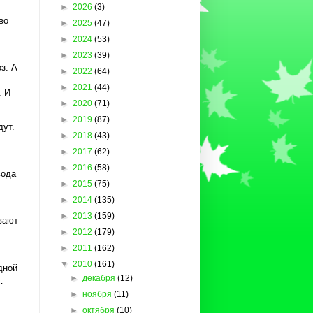
►
2026
(3)
во
►
2025
(47)
►
2024
(53)
►
2023
(39)
оз. А
►
2022
(64)
►
2021
(44)
. И
►
2020
(71)
►
2019
(87)
дут.
►
2018
(43)
►
2017
(62)
►
2016
(58)
вода
►
2015
(75)
►
2014
(135)
►
2013
(159)
вают
►
2012
(179)
►
2011
(162)
▼
2010
(161)
дной
►
декабря
(12)
…
►
ноября
(11)
►
октября
(10)