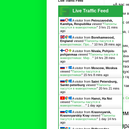
Live Traffic Feed
«А вас н
Live Traffic Feed
«Ехали в
A visitor from
Petrozavodsk,
«А нас о
Kareliya, Respublika
viewed "
Папонты
пасутся в маморотниках
"
3 hrs 21 mins
ago
«Даааа, 
роду.
A visitor from
Borehamwood,
England
viewed "
Папонты пасутся в
маморотниках: Про…
"
10 hrs 28 mins ago
Да, блин
разница.
A visitor from
Nivala, Pohjois-
pohjanmaa
viewed "
Папонты пасутся в
населён
маморотниках: Мир…
"
14 hrs 28 mins
исключит
ago
качество
A visitor from
Moscow, Moskva
в следую
viewed "
Папонты пасутся в
маморотниках
"
15 hrs 8 mins ago
можно га
A visitor from
Saint Petersburg,
Sankt-peterburg
viewed "
Папонты
И всё та
пасутся в маморотниках
"
20 hrs 21 mins
ago
Автор:
Се
A visitor from
Hanoi, Ha Noi
viewed "
Папонты пасутся в
маморотниках:…
"
1 day ago
Комм
A visitor from
Krasnoyarsk,
Krasnoyarskiy Kray
viewed "
Папонты
пасутся в маморотниках
"
1 day 14 hrs
ago
Отпр