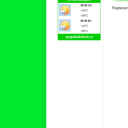
08.08 Сб
Подписат
+14°C
+20°C
09.08 Вс
+13°C
+20°C
pogodaiklimat.ru