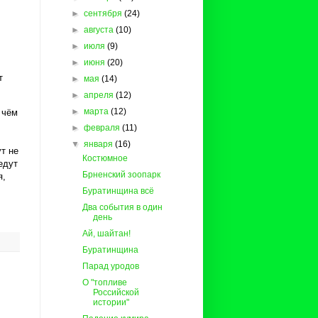
►
сентября
(24)
►
августа
(10)
►
июля
(9)
►
июня
(20)
т
►
мая
(14)
►
апреля
(12)
►
марта
(12)
 чём
►
февраля
(11)
▼
января
(16)
ут не
Костюмное
едут
Брненский зоопарк
я,
Буратинщина всё
Два события в один
день
Ай, шайтан!
Буратинщина
Парад уродов
О "топливе
Российской
истории"