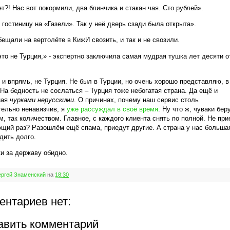
ет?! Нас вот покормили, два блинчика и стакан чая. Сто рублей».
 гостиницу на «Газели». Так у неё дверь сзади была открыта».
бещали на вертолёте в КижИ свозить, и так и не свозили.
это не Турция,» - экспертно заключила самая мудрая тушка лет десяти о
, и впрямь, не Турция. Не был в Турции, но очень хорошо представляю, в
 На бедность не сослаться – Турция тоже небогатая страна. Да ещё и
ная
ч
урками нерусскими
. О причинах, почему наш сервис столь
ельно ненавязчив, я
уже рассуждал в своё время
. Ну что ж, чуваки бер
м, так количеством. Главное, с каждого клиента снять по полной. Не при
щий раз? Разошлём ещё спама, приедут другие. А страна у нас больша
дить долго.
ки за державу обидно.
ргей Знаменский
на
18:30
ентариев нет:
авить комментарий