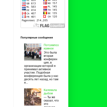
Популярные сообщения
Потсимпоз
иумное
Это была
вторая
конферен
ция, в
организации которой я
принимал активное
участие. Подобная
конференция была у нас
десять лет назад, но там
я...
Калевала
дыбом
— Ты же
сказал, что
это