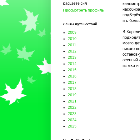
километр
расцвете сил
насобира
Просмотреть профиль
подберёз
и с боль
Ленты путешествий
В Карели
2009
подходят
2010
моего де
2011
никого н
2012
остановк
2013
осенний 
2014
из мха и
2015
2016
2017
2018
2019
2021
2022
2023
2024
2025