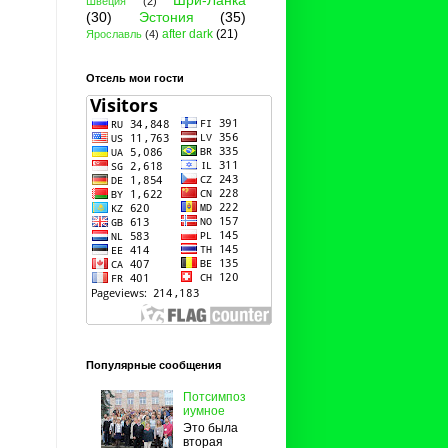
Шри-Ланка
Швеция
(2)
(30)
Эстония
(35)
after dark
(21)
Ярославль
(4)
Отсель мои гости
Популярные сообщения
Потсимпоз
иумное
Это была
вторая