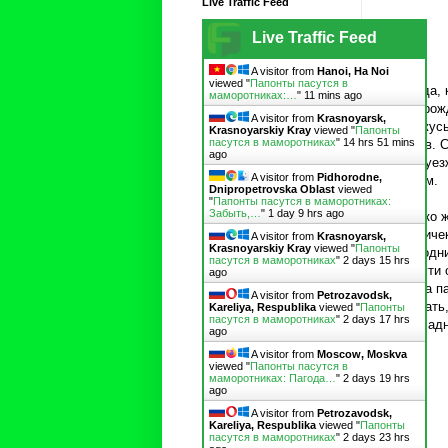
Live Traffic Feed
Live Traffic Feed
A visitor from
Hanoi, Ha Noi
viewed "
Папонты пасутся в
Правда, 
маморотниках:…
"
11 mins ago
год урож
A visitor from
Krasnoyarsk,
нахожусь
Krasnoyarskiy Kray
viewed "
Папонты
пасутся в маморотниках
"
14 hrs 51 mins
грибов. 
ago
надо уез
A visitor from
Pidhorodne,
грибам.
Dnipropetrovska Oblast
viewed
"
Папонты пасутся в маморотниках:
Забыть,…
"
1 day 9 hrs ago
Однако ж
дождичек
A visitor from
Krasnoyarsk,
Krasnoyarskiy Kray
viewed "
Папонты
«выходни
пасутся в маморотниках
"
2 days 15 hrs
полпути 
ago
лес на п
A visitor from
Petrozavodsk,
– видать
Kareliya, Respublika
viewed "
Папонты
пасутся в маморотниках
"
2 days 17 hrs
прохладн
ago
A visitor from
Moscow, Moskva
viewed "
Папонты пасутся в
маморотниках: Пагода…
"
2 days 19 hrs
ago
A visitor from
Petrozavodsk,
Kareliya, Respublika
viewed "
Папонты
пасутся в маморотниках
"
2 days 23 hrs