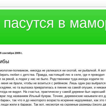
 пасутся в мамо
9 сентября 2009 г.
рибы
иологом-полевиком, никогда не увлекался ни охотой, ни рыбалкой. А вот
бирать любил с детства. Правда, настоящий лес в селе, где я проводил
л за рекой, а лодки у нас не было. Родственники туда иногда ходили по
о меня не брали, чтобы не возиться с ребёнком. Лишь один раз выбрался
оседями, но та вылазка превратилась в пикник на самой опушке, и никак
 тогда не видел. На счастье, практически у самой деревни был заросший
враг под названием Ильный буерак. Точнее, деревенские называли его 
барак», так что я до некоторого возраста искренне недоумевал, как это 
люди жили в бараках. Так вот, несмотря на скромные размеры (около д