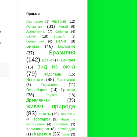
Ярлыки
Австрия
(12)
Австралия
(5)
Албания
(31)
Алтай
(5)
Аргентина
(7)
а
бабочки
(4)
байки
(18)
Бахрейн
(1)
Белиз
(8)
бегемотики
(6)
и
Бирма
(46)
Боливия
Бразилия
(37)
(142)
Брянск
(7)
Венгрия
вид из окна
(16)
(79)
водопады
(15)
Вьетнам
(48)
Гватемала
(8)
Германия
(11)
Греция
Гиперборея
(14)
(38)
Грузия
(15)
Древлянка-II
(35)
живая природа
(83)
закаты
(19)
Заонежье
зоопарки
(9)
(4)
Играю в
ассоциации
(4)
Калевала
(3)
Калининград
(8)
Камбоджа
Карелия
(36)
(11)
Кемь
(3)