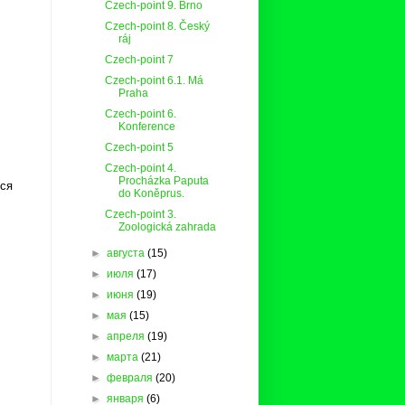
Czech-point 9. Brno
Czech-point 8. Český
ráj
Czech-point 7
Czech-point 6.1. Má
Praha
Czech-point 6.
Konference
Czech-point 5
Czech-point 4.
Procházka Paputa
лся
do Koněprus.
Czech-point 3.
Zoologická zahrada
►
августа
(15)
►
июля
(17)
►
июня
(19)
►
мая
(15)
►
апреля
(19)
►
марта
(21)
►
февраля
(20)
►
января
(6)