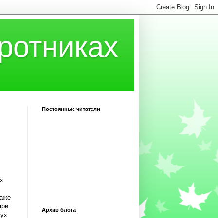
ротниках
Постоянные читатели
их
даже
при
Архив блога
вух