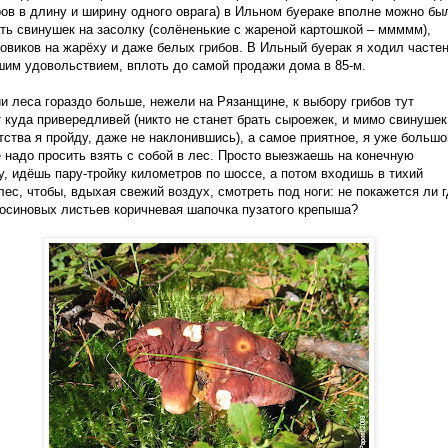
ов в длину и ширину одного оврага) в Ильном буераке вполне можно бы
ть свинушек на засолку (солёненькие с жареной картошкой – ммммм),
овиков на жарёху и даже белых грибов. В Ильный буерак я ходил часте
шим удовольствием, вплоть до самой продажи дома в 85-м.
и леса гораздо больше, нежели на Рязанщине, к выбору грибов тут
 куда привередливей (никто не станет брать сыроежек, и мимо свинушек
тства я пройду, даже не наклонившись), а самое приятное, я уже большо
е надо просить взять с собой в лес. Просто выезжаешь на конечную
у, идёшь пару-тройку километров по шоссе, а потом входишь в тихий
лес, чтобы, вдыхая свежий воздух, смотреть под ноги: не покажется ли 
 осиновых листьев коричневая шапочка пузатого крепыша?