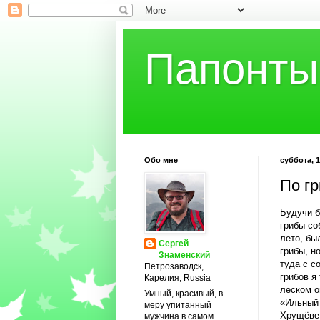
Папонты
Обо мне
суббота, 1
По г
Будучи б
грибы со
лето, бы
Сергей
грибы, н
Знаменский
туда с с
Петрозаводск,
грибов я
Карелия, Russia
леском о
Умный, красивый, в
«Ильный 
меру упитанный
Хрущёве 
мужчина в самом