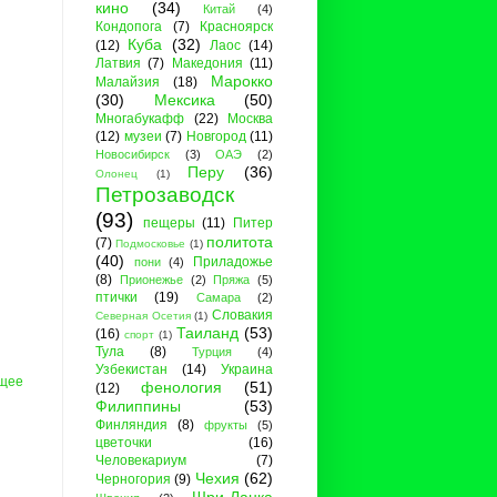
кино
(34)
Китай
(4)
Кондопога
(7)
Красноярск
Куба
(32)
(12)
Лаос
(14)
Латвия
(7)
Македония
(11)
Марокко
Малайзия
(18)
(30)
Мексика
(50)
Многабукафф
(22)
Москва
(12)
музеи
(7)
Новгород
(11)
Новосибирск
(3)
ОАЭ
(2)
Перу
(36)
Олонец
(1)
Петрозаводск
(93)
пещеры
(11)
Питер
политота
(7)
Подмосковье
(1)
(40)
Приладожье
пони
(4)
(8)
Прионежье
(2)
Пряжа
(5)
птички
(19)
Самара
(2)
Словакия
Северная Осетия
(1)
Таиланд
(53)
(16)
спорт
(1)
Тула
(8)
Турция
(4)
Узбекистан
(14)
Украина
щее
фенология
(51)
(12)
Филиппины
(53)
Финляндия
(8)
фрукты
(5)
цветочки
(16)
Человекариум
(7)
Чехия
(62)
Черногория
(9)