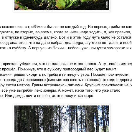
к сожалению, с грибами я бываю не каждый год. Во первых, грибы не ка
даются, во вторых, во время, когда за ними надо ходить, я, как правило,
 в отпуске и где-нибудь далеко. Вот и в этом году чуть было не остался
Сосед хвалится, что на даче набрал два ведра, а у меня нет дачи, и воо
жать в субботу. А вернусь из Чехии – небось уже начнутся заморозки и 
, приехав, убедился, что погода пока не столь плоха. А тут ещё в четве
 прошёл. Прикинув, что в субботу пригородный лес будет набит
ками», решил сходить по грибы в пятницу с утра. Прошёл практически
от города до Лососинного (километров шесть от города), отходя с дороги
ару сотен метров. Грибы встречались пятнами. Крупных практически не 
, всё уже выгребли пенсионеры. А может, из-за того, что уже стало
о. Или дождь почти не шёл, хотя в лесу и так сыро.