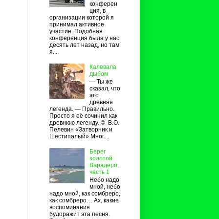
конферен
ция, в
организации которой я
принимал активное
участие. Подобная
конференция была у нас
десять лет назад, но там
я...
Калевала
дыбом
— Ты же
сказал, что
это
древняя
легенда. — Правильно.
Просто я её сочинил как
древнюю легенду. © В.О.
Пелевин «Затворник и
Шестипалый» Мног...
Берег
золотой
Варадеро,
часть 1
Небо надо
мной, небо
надо мной, как сомбреро,
как сомбреро… Ах, какие
воспоминания
будоражит эта песня.