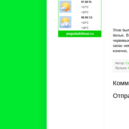
07.08 Пт
+17°C
+23°C
08.08 Сб
+14°C
+19°C
Улов был
pogodaiklimat.ru
белых. В
червивых
запас не
конечно,
Автор:
Се
Ярлыки:
Комм
Отпр