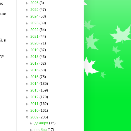
►
2026
(3)
ло
►
2025
(47)
нько
►
2024
(53)
►
2023
(39)
►
2022
(64)
►
2021
(44)
й, и
►
2020
(71)
►
2019
(87)
где
►
2018
(43)
►
2017
(62)
►
2016
(58)
►
2015
(75)
►
2014
(135)
►
2013
(159)
►
2012
(179)
►
2011
(162)
►
2010
(161)
▼
2009
(206)
►
декабря
(15)
►
ноября
(17)