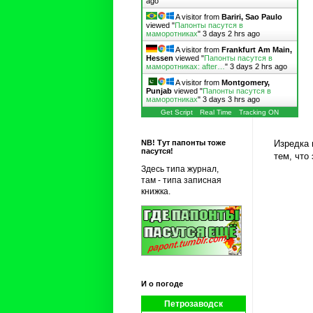
ago
A visitor from
Bariri, Sao Paulo
viewed "
Папонты пасутся в
маморотниках
"
3 days 2 hrs ago
A visitor from
Frankfurt Am Main,
Hessen
viewed "
Папонты пасутся в
маморотниках: after…
"
3 days 2 hrs ago
A visitor from
Montgomery,
Punjab
viewed "
Папонты пасутся в
маморотниках
"
3 days 3 hrs ago
Get Script
Real Time
Tracking ON
Изредка 
NB! Тут папонты тоже
пасутся!
тем, что
Здесь типа журнал,
там - типа записная
книжка.
И о погоде
Петрозаводск