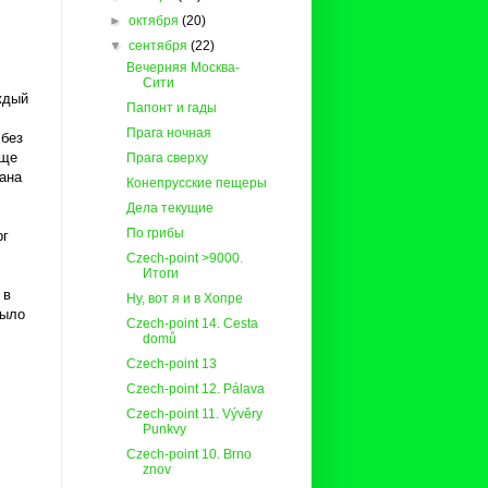
►
октября
(20)
▼
сентября
(22)
Вечерняя Москва-
Сити
ждый
Папонт и гады
Прага ночная
 без
бще
Прага сверху
хана
Конепрусские пещеры
Дела текущие
По грибы
рг
Czech-point >9000.
Итоги
 в
Ну, вот я и в Хопре
было
Czech-point 14. Cesta
domů
Czech-point 13
Czech-point 12. Pálava
Czech-point 11. Vývěry
Punkvy
Czech-point 10. Brno
znov