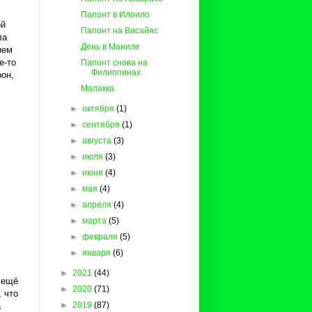
Папонт в Илоило
ой
Папонт на Висайяс
ла
День в Маниле
ием
е-то
Папонт снова на
Филиппинах
рон,
Малакка
►
октября
(1)
►
сентября
(1)
►
августа
(3)
►
июля
(3)
►
июня
(4)
►
мая
(4)
►
апреля
(4)
►
марта
(5)
►
февраля
(5)
►
января
(6)
►
2021
(44)
 ещё
►
2020
(71)
 что
►
2019
(87)
а