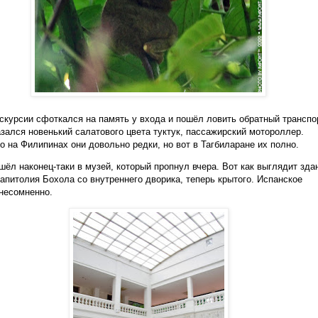
скурсии сфоткался на память у входа и пошёл ловить обратный транспо
зался новенький салатового цвета туктук, пассажирский мотороллер.
о на Филипинах они довольно редки, но вот в Тагбиларане их полно.
шёл наконец-таки в музей, который пропнул вчера. Вот как выглядит зда
капитолия Бохола со внутреннего дворика, теперь крытого. Испанское
несомненно.