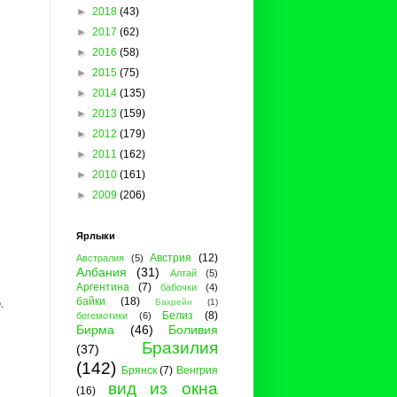
►
2018
(43)
►
2017
(62)
►
2016
(58)
►
2015
(75)
►
2014
(135)
►
2013
(159)
►
2012
(179)
►
2011
(162)
►
2010
(161)
►
2009
(206)
Ярлыки
Австрия
(12)
Австралия
(5)
Албания
(31)
Алтай
(5)
Аргентина
(7)
бабочки
(4)
байки
(18)
Бахрейн
(1)
е.
Белиз
(8)
бегемотики
(6)
Бирма
(46)
Боливия
Бразилия
(37)
(142)
Брянск
(7)
Венгрия
вид из окна
(16)