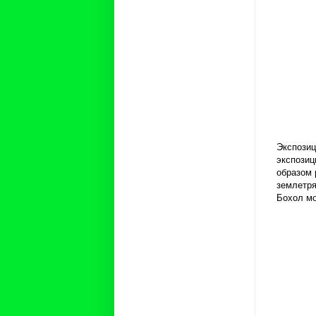
Экспозиц
экспозиц
образом 
землетря
Бохол мо