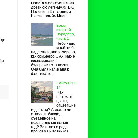
Просто я её сочинил как
древнюю легенду. © В.О.
Пелевин «Затворник и
Шестипалый» Мног...
Берег
золотой
Варадеро,
часть 1
гда
Небо надо
мной, небо
надо мной, как сомбреро,
как сомбреро… Ах, какие
бы
воспоминания
будоражит эта песня.
Она была написана к
фестивалю...
Сайгон-20
14
Как
понюхать
цветы,
отцветшие
год назад? А можно ли
отведать блюдо,
съеденное на
позапрошлый новый
год? Вот такого рода
проблема и возникла...