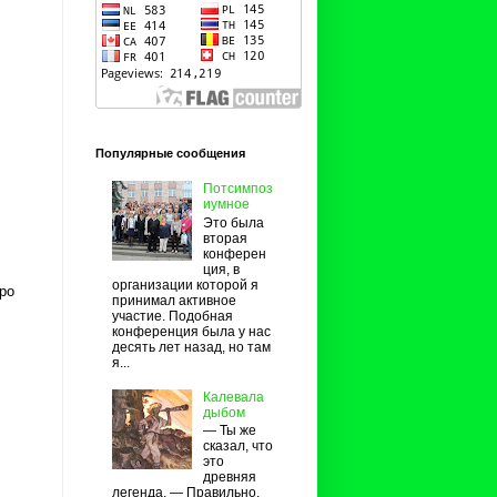
Популярные сообщения
Потсимпоз
иумное
Это была
вторая
конферен
ция, в
организации которой я
ро
принимал активное
участие. Подобная
конференция была у нас
десять лет назад, но там
я...
Калевала
дыбом
— Ты же
сказал, что
это
древняя
легенда. — Правильно.