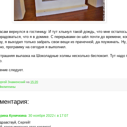
асам вернулся в гостиницу. И тут хлынул такой дождь, что мне осталось
орадоваться, что я в домике. С перерывами он шёл почти до времени, ко
шу, я выходил только забрать свои вещи из прачечной, да поужинать. Ну,
но, программу на сегодня я выполнил.
втрашняя вылазка на Шоколадные холмы несколько беспокоит. Тут надо 
о.
ение следует.
ргей Знаменский
на
15:20
Филиппины
мментария:
рина Куничкина
30 ноября 2022 г. в 17:07
дравствуй, Сергей!
й, какая милашка этот карлито!