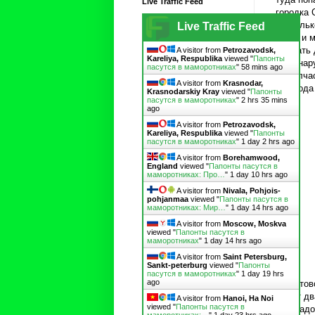
Live Traffic Feed
городка 
нескольк
Live Traffic Feed
крюк, и 
поймать 
A visitor from
Petrozavodsk,
Kareliya, Respublika
viewed "
Папонты
не обнар
пасутся в маморотниках
"
59 mins ago
за полча
A visitor from
Krasnodar,
но входа
Krasnodarskiy Kray
viewed "
Папонты
пасутся в маморотниках
"
2 hrs 35 mins
ago
A visitor from
Petrozavodsk,
Kareliya, Respublika
viewed "
Папонты
пасутся в маморотниках
"
1 day 2 hrs ago
A visitor from
Borehamwood,
England
viewed "
Папонты пасутся в
маморотниках: Про…
"
1 day 10 hrs ago
A visitor from
Nivala, Pohjois-
pohjanmaa
viewed "
Папонты пасутся в
маморотниках: Мир…
"
1 day 14 hrs ago
A visitor from
Moscow, Moskva
viewed "
Папонты пасутся в
маморотниках
"
1 day 14 hrs ago
A visitor from
Saint Petersburg,
Sankt-peterburg
viewed "
Папонты
пасутся в маморотниках
"
1 day 19 hrs
ago
На автов
минут дв
A visitor from
Hanoi, Ha Noi
viewed "
Папонты пасутся в
мне надо