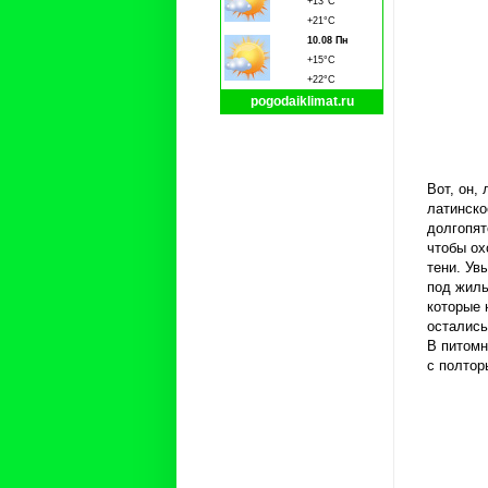
+13°C
+21°C
10.08 Пн
+15°C
+22°C
pogodaiklimat.ru
Вот, он,
латинско
долгопят
чтобы ох
тени. Ув
под жиль
которые 
остались
В питомн
с полтор