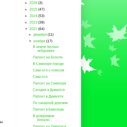
►
2026
(3)
►
2025
(47)
►
2024
(53)
►
2023
(39)
▼
2022
(64)
►
декабря
(11)
▼
ноября
(17)
В земли лесных
чебуражек
Папонт на Бохоле
В Сикихоре-городе
Сики-отл-с-плюсом
Сики-отл
Папонт на Сикихоре
Сегодня в Думагете
Папонт в Думагете
По сахарной дорожке
Папонт в Баколоде
В дождливом
Илоило...
бы
Папонт на Гимарасе