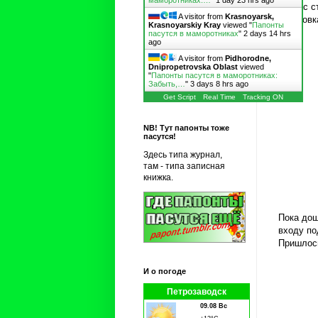
маморотниках:…
"
1 day 23 hrs ago
сейчас с
A visitor from
Krasnoyarsk,
остановк
Krasnoyarskiy Kray
viewed "
Папонты
пасутся в маморотниках
"
2 days 14 hrs
ago
A visitor from
Pidhorodne,
Dnipropetrovska Oblast
viewed
"
Папонты пасутся в маморотниках:
Забыть,…
"
3 days 8 hrs ago
Get Script
Real Time
Tracking ON
NB! Тут папонты тоже
пасутся!
Здесь типа журнал,
там - типа записная
книжка.
Пока дош
входу по
Пришлось
И о погоде
Петрозаводск
09.08 Вс