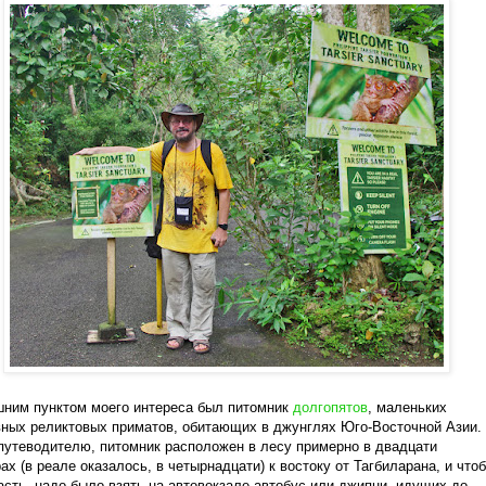
ним пунктом моего интереса был питомник
долгопятов
, маленьких
ных реликтовых приматов, обитающих в джунглях Юго-Восточной Азии.
путеводителю, питомник расположен в лесу примерно в двадцати
ах (в реале оказалось, в четырнадцати) к востоку от Тагбиларана, и что
асть, надо было взять на автовокзале автобус или джипни, идущих до