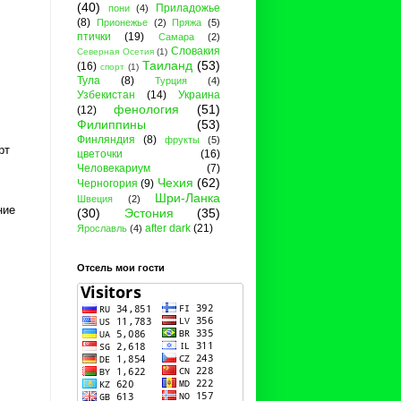
(40)
Приладожье
пони
(4)
(8)
Прионежье
(2)
Пряжа
(5)
птички
(19)
Самара
(2)
Словакия
Северная Осетия
(1)
Таиланд
(53)
(16)
спорт
(1)
Тула
(8)
Турция
(4)
Узбекистан
(14)
Украина
фенология
(51)
(12)
Филиппины
(53)
Финляндия
(8)
фрукты
(5)
рт
цветочки
(16)
Человекариум
(7)
Чехия
(62)
Черногория
(9)
Шри-Ланка
Швеция
(2)
ние
(30)
Эстония
(35)
after dark
(21)
Ярославль
(4)
Отсель мои гости