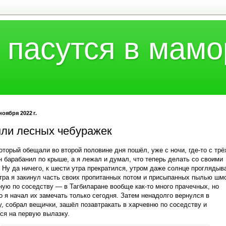
 пасутся в мамо
ноября 2022 г.
мли лесных чебуражек
оторый обещали во второй половине дня пошёл, уже с ночи, где-то с трё
н барабанил по крыше, а я лежал и думал, что теперь делать со своими
 Ну да ничего, к шести утра прекратился, утром даже солнце проглядыв
тра я закинул часть своих пропитанных потом и присыпанных пылью шм
ную по соседству — в Тагбиларане вообще как-то много прачечных, но
о я начал их замечать только сегодня. Затем ненадолго вернулся в
у, собрал вещички, зашёл позавтракать в харчевню по соседству и
ся на первую вылазку.