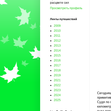
расцвете сил
Просмотреть профиль
Ленты путешествий
2009
2010
2011
2012
2013
2014
2015
2016
2017
2018
2019
2021
2022
2023
Сегодняш
2024
примитив
2025
Судя по 
километр
туда поп