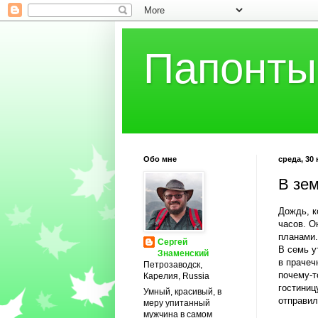
Папонты
Обо мне
среда, 30 
В зе
Дождь, к
часов. О
планами.
Сергей
В семь у
Знаменский
в прачеч
Петрозаводск,
почему-т
Карелия, Russia
гостиниц
Умный, красивый, в
отправил
меру упитанный
мужчина в самом