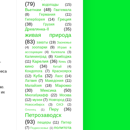
(79)
водопады
(15)
Вьетнам
(48)
Гватемала
(8)
Германия
(11)
Греция
Гиперборея
(14)
(38)
Грузия
(15)
Древлянка-II
(35)
живая природа
(83)
закаты
(19)
Заонежье
зоопарки
(9)
(4)
Играю в
ассоциации
(4)
Калевала
(3)
Калининград
(8)
Камбоджа
,
Карелия
(36)
(11)
Кемь
(3)
кино
(34)
Китай
(4)
Кондопога
(7)
Красноярск
леса
Куба
(32)
(12)
Лаос
(14)
Латвия
(7)
Македония
(11)
Марокко
Малайзия
(18)
ао.
(30)
Мексика
(50)
 их
Многабукафф
(22)
Москва
(12)
музеи
(7)
Новгород
(11)
Новосибирск
(3)
ОАЭ
(2)
Перу
(36)
Олонец
(1)
Петрозаводск
(93)
пещеры
(11)
Питер
политота
(7)
Подмосковье
(1)