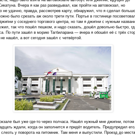
Сикатуна. Вчера я как раз разведывал, как пройти на автовокзал, но
о не удачно, правда, рассмотрев карту, обнаружил, что я сделал больш
можно было срезать аж около трети пути. Портье в гостинице посоветова
джипни у соседнего торгового центра, но там я джипни с нужным назван
ужил, так что пошёл пешком, и надо сказать, дошёл довольно быстро, гд
са. По пути зашёл в мэрию Тагбиларана — вчера я обошёл её с трёх сто
 не нашёл, а вот сегодня зашёл с четвёртой.
окзале был уже где-то через полчаса. Нашёл нужный мне джипни, потом
адцать ждали, когда он заполнится и придёт водитель. Предупредил его,
 слезть у поворота на питомник. Там меня и выпустили. Проезд до мест