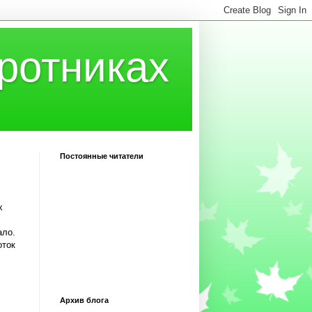
ротниках
Постоянные читатели
х
ало.
оток
Архив блога