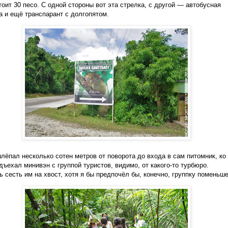
тоит 30 песо. С одной стороны вот эта стрелка, с другой — автобусная
а и ещё транспарант с долгопятом.
лёпал несколько сотен метров от поворота до входа в сам питомник, ко
дъехал минивэн с группой туристов, видимо, от какого-то турбюро.
 сесть им на хвост, хотя я бы предпочёл бы, конечно, группку поменьш