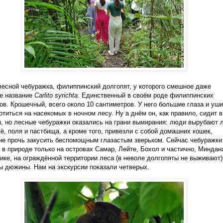
 лесной чебуражка, филиппинский долгопят, у которого смешное даже
е название
Carlito syrichta
. Единственный в своём роде филиппинских
ов. Крошечный, всего около 10 сантиметров. У него большие глаза и уши
отиться на насекомых в ночном лесу. Ну а днём он, как правило, сидит в
ы, но лесные чебуражки оказались на грани вымирания: люди вырубают 
ё, поля и пастбища, а кроме того, привезли с собой домашних кошек,
не прочь закусить беспомощным глазастым зверьком. Сейчас чебуражки
 в природе только на островах Самар, Лейте, Бохол и частично, Миндан
ике, на ограждённой территории леса (в неволе долгопяты не выживают)
ы дюжины. Нам на экскурсии показали четверых.