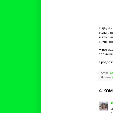
К двум ч
только п
я это пи
собствен
А вот за
солнышк
Продолж
Автор:
Се
Ярлыки:
4 ко
И
З
О