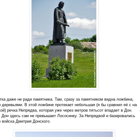
тка даже не ради памятника. Там, сразу за памятником видна ложбина,
 деревьями. В этой ложбине протекает небольшая (я бы сравнил её с н
ой) речка Непрядва, которая уже через метров пятьсот впадает в Дон.
 Дон здесь сам не превышает Лососинку. За Непрядвой и базировались
 войска Дмитрия Донского.