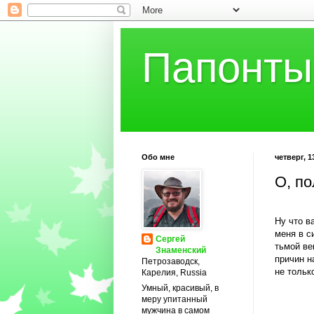
Папонты
Обо мне
четверг, 1
О, по
Ну что в
меня в с
Сергей
тьмой ве
Знаменский
причин н
Петрозаводск,
не тольк
Карелия, Russia
Умный, красивый, в
меру упитанный
мужчина в самом