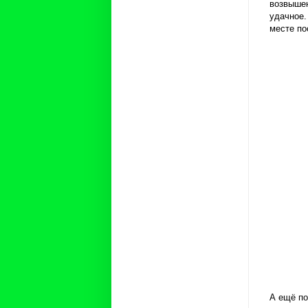
возвышен
удачное.
месте по
А ещё по