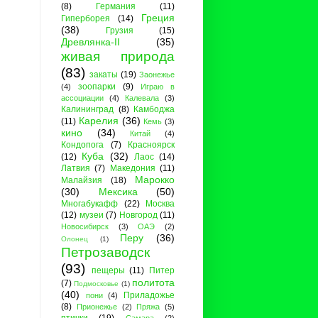
(8)
Германия
(11)
Греция
Гиперборея
(14)
(38)
Грузия
(15)
Древлянка-II
(35)
живая природа
(83)
закаты
(19)
Заонежье
зоопарки
(9)
(4)
Играю в
ассоциации
(4)
Калевала
(3)
Калининград
(8)
Камбоджа
Карелия
(36)
(11)
Кемь
(3)
кино
(34)
Китай
(4)
Кондопога
(7)
Красноярск
Куба
(32)
(12)
Лаос
(14)
Латвия
(7)
Македония
(11)
Марокко
Малайзия
(18)
(30)
Мексика
(50)
Многабукафф
(22)
Москва
(12)
музеи
(7)
Новгород
(11)
Новосибирск
(3)
ОАЭ
(2)
Перу
(36)
Олонец
(1)
Петрозаводск
(93)
пещеры
(11)
Питер
политота
(7)
Подмосковье
(1)
(40)
Приладожье
пони
(4)
(8)
Прионежье
(2)
Пряжа
(5)