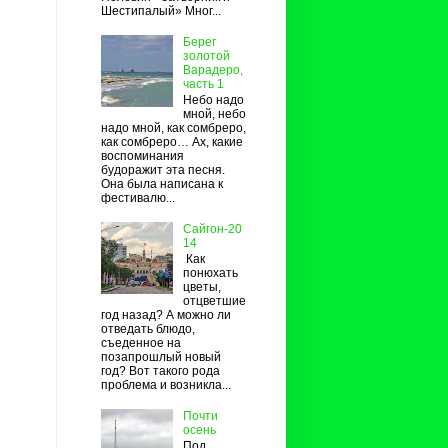
Шестипалый» Мног...
Берег
золотой
Варадеро,
часть 1
Небо надо
мной, небо
надо мной, как сомбреро,
как сомбреро… Ах, какие
воспоминания
будоражит эта песня.
Она была написана к
фестивалю...
Сайгон-20
14
Как
понюхать
цветы,
отцветшие
год назад? А можно ли
отведать блюдо,
съеденное на
позапрошлый новый
год? Вот такого рода
проблема и возникла...
Почти
осень
Под