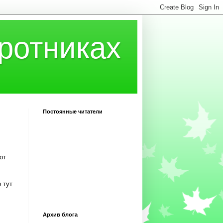
ротниках
Постоянные читатели
от
 тут
Архив блога