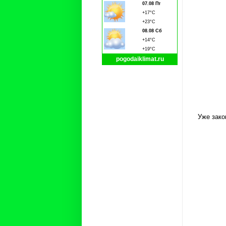
07.08 Пт
+17°C
+23°C
08.08 Сб
+14°C
+19°C
pogodaiklimat.ru
Уже зако