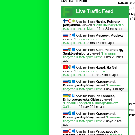
Live Traffic Feed
какое хо
плане, б
Live Traffic Feed
Новый му
трассы "
A visitor from
Nivala, Pohjois-
pohjanmaa
viewed "
Папонты пасутся в
маморотниках: Мир…
"
1 hr 33 mins ago
A visitor from
Moscow, Moskva
viewed "
Папонты пасутся в
маморотниках
"
2 hrs 13 mins ago
A visitor from
Saint Petersburg,
Sankt-peterburg
viewed "
Папонты
пасутся в маморотниках
"
7 hrs 26 mins
ago
A visitor from
Hanoi, Ha Noi
viewed "
Папонты пасутся в
маморотниках:…
"
11 hrs 6 mins ago
A visitor from
Krasnoyarsk,
Krasnoyarskiy Kray
viewed "
Папонты
пасутся в маморотниках
"
1 day 1 hr ago
A visitor from
Pidhorodne,
Dnipropetrovska Oblast
viewed
"
Папонты пасутся в маморотниках:
Именно т
Забыть,…
"
1 day 20 hrs ago
Дмитрия 
A visitor from
Krasnoyarsk,
монумент
Krasnoyarskiy Kray
viewed "
Папонты
пасутся в маморотниках
"
3 days 2 hrs
ago
A visitor from
Petrozavodsk,