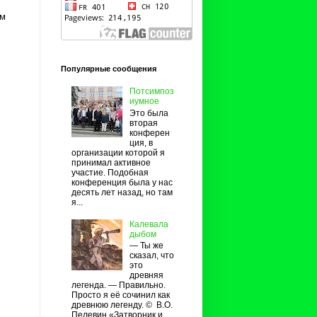
ом
Популярные сообщения
Потсимпоз
иумное
Это была
вторая
конферен
ция, в
организации которой я
принимал активное
участие. Подобная
конференция была у нас
десять лет назад, но там
я...
Калевала
дыбом
— Ты же
сказал, что
это
древняя
легенда. — Правильно.
Просто я её сочинил как
древнюю легенду. © В.О.
Пелевин «Затворник и