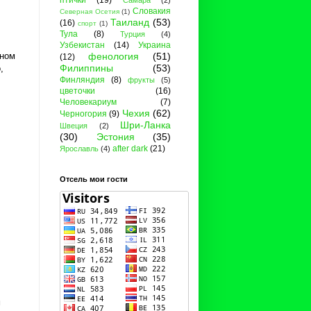
птички
(19)
Самара
(2)
Словакия
Северная Осетия
(1)
Таиланд
(53)
(16)
спорт
(1)
Тула
(8)
Турция
(4)
Узбекистан
(14)
Украина
тном
фенология
(51)
(12)
Филиппины
(53)
,
Финляндия
(8)
фрукты
(5)
цветочки
(16)
Человекариум
(7)
Чехия
(62)
Черногория
(9)
Шри-Ланка
Швеция
(2)
(30)
Эстония
(35)
after dark
(21)
Ярославль
(4)
Отсель мои гости
м