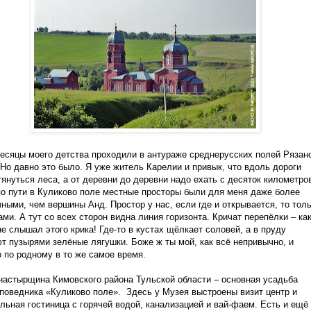
есяцы моего детства проходили в антураже среднерусских полей Рязан
 Но давно это было. Я уже житель Карелии и привык, что вдоль дороги
януться леса, а от деревни до деревни надо ехать с десяток километро
о пути в Куликово поле местные просторы были для меня даже более
ными, чем вершины Анд. Простор у нас, если где и открывается, то тол
ами. А тут со всех сторон видна линия горизонта. Кричат перепёлки – ка
не слышал этого крика! Где-то в кустах щёлкает соловей, а в пруду
т пузырями зелёные лягушки. Боже ж ты мой, как всё непривычно, и
 по родному в то же самое время.
астырщина Кимовского района Тульской области – основная усадьба
поведника «Куликово поле».
Здесь у Музея выстроены визит центр и
льная гостиница с горячей водой, канализацией и вай-фаем. Есть и ещё 