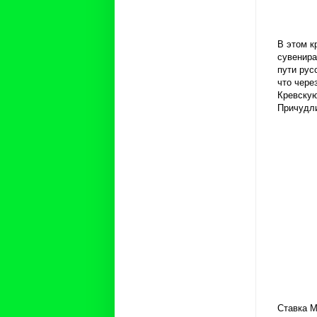
В этом к
сувенира
пути рус
что чере
Кревскую
Причудли
Ставка М