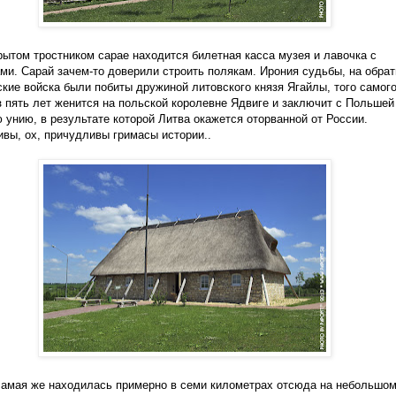
рытом тростником сарае находится билетная касса музея и лавочка с
ми. Сарай зачем-то доверили строить полякам. Ирония судьбы, на обра
ские войска были побиты дружиной литовского князя Ягайлы, того самого
з пять лет женится на польской королевне Ядвиге и заключит с Польшей
 унию, в результате которой Литва окажется оторванной от России.
вы, ох, причудливы гримасы истории..
амая же находилась примерно в семи километрах отсюда на небольшо