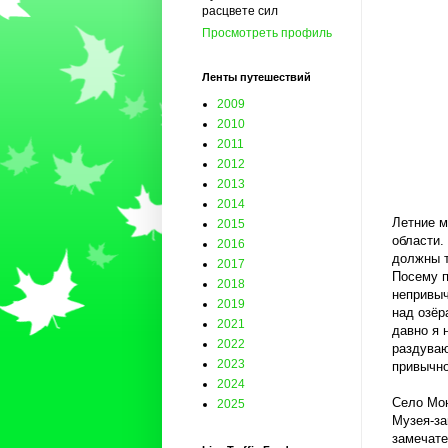
расцвете сил
Просмотреть профиль
Ленты путешествий
2009
2010
2011
2012
2013
2014
Летние м
2015
области.
2016
должны т
2017
Посему п
2018
непривыч
2019
над озёр
2021
давно я 
2022
раздуваю
2023
привычно
2024
Село Мон
2025
Музея-за
замечате