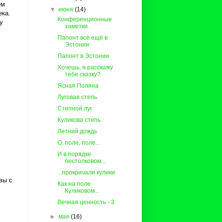
ем
▼
июня
(14)
ека.
Конференционные
у
заметки
Папонт всё ещё в
Эстонии
Папонт в Эстонии
Хочешь, я расскажу
тебе сказку?
Ясная Поляна
Луговая степь
Степной луг
Куликова степь
Летний дождь
О, поле, поле...
И в порядке
бестолковом...
...прокричали кулики
вы с
Как на поле
Куликовом...
Вечная ценность - 3
►
мая
(16)