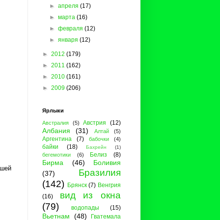
►
апреля
(17)
►
марта
(16)
►
февраля
(12)
►
января
(12)
►
2012
(179)
►
2011
(162)
►
2010
(161)
►
2009
(206)
Ярлыки
Австрия
(12)
Австралия
(5)
Албания
(31)
Алтай
(5)
Аргентина
(7)
бабочки
(4)
байки
(18)
Бахрейн
(1)
Белиз
(8)
бегемотики
(6)
Бирма
(46)
Боливия
ашей
Бразилия
(37)
(142)
Брянск
(7)
Венгрия
вид из окна
(16)
(79)
водопады
(15)
Вьетнам
(48)
Гватемала