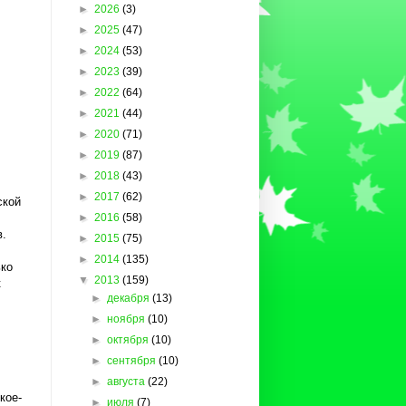
►
2026
(3)
►
2025
(47)
►
2024
(53)
►
2023
(39)
►
2022
(64)
►
2021
(44)
►
2020
(71)
►
2019
(87)
►
2018
(43)
►
2017
(62)
ской
►
2016
(58)
в.
►
2015
(75)
►
2014
(135)
ько
▼
2013
(159)
к
►
декабря
(13)
►
ноября
(10)
►
октября
(10)
►
сентября
(10)
►
августа
(22)
кое-
►
июля
(7)