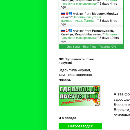
Kareliya, Respublika
viewed "
Папонты
пасутся в маморотниках
"
3 days 4 hrs
ago
A visitor from
Moscow, Moskva
viewed "
Папонты пасутся в
маморотниках: Пагода…
"
3 days 6 hrs
ago
A visitor from
Petrozavodsk,
Kareliya, Respublika
viewed "
Папонты
пасутся в маморотниках
"
3 days 10 hrs
ago
Get Script
Real Time
Tracking ON
NB! Тут папонты тоже
пасутся!
Здесь типа журнал,
там - типа записная
книжка.
А эта фо
заросшая
Лососинк
Впрочем,
основные
И о погоде
Петрозаводск