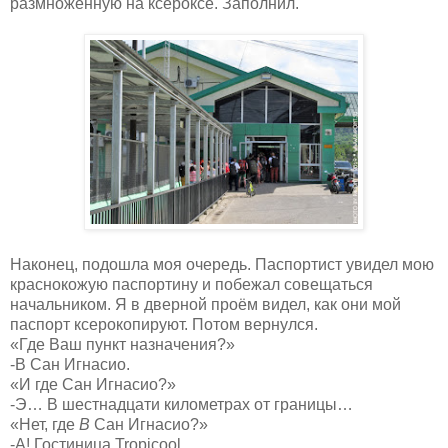
размноженную на ксероксе. Заполнил.
Наконец, подошла моя очередь. Паспортист увидел мою
краснокожую паспортину и побежал совещаться
начальником. Я в дверной проём видел, как они мой
паспорт ксерокопируют. Потом вернулся.
«Где Ваш пункт назначения?»
-В Сан Игнасио.
«И где Сан Игнасио?»
-Э… В шестнадцати километрах от границы…
«Нет, где
В
Сан Игнасио?»
-А! Гостиница Tropicool.