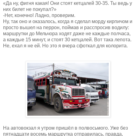
«Да ну, фигня какая! Они стоят кетцалей 30-35. Ты ведь у
них билет не покупал?»
-Нет, конечно! Ладно, проверим.
Ну, так оно и оказалось, когда я сделал морду кирпичом и
просто вышел на перрон, поймав и расспросив водилу:
маршрутки до Мельчора ходят даже не каждые полчаса,
а каждые 15 минут, и стоят 30 кетцалей. Вот така лепота.
Не, ехал я не ей. Но это я вчера сфоткал для колорита.
На автовокзал я утром пришёл в полвосьмого. Уже без
пятнадцати восемь маршрутка отправилась, правда,