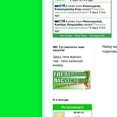
Забыть,…
"
2 days 20 hrs ago
A visitor from
Krasnoyarsk,
Krasnoyarskiy Kray
viewed "
Папонты
пасутся в маморотниках
"
4 days 2 hrs
ago
A visitor from
Petrozavodsk,
Kareliya, Respublika
viewed "
Папонты
пасутся в маморотниках
"
4 days 4 hrs
ago
Get Script
Real Time
Tracking ON
Набор ви
NB! Тут папонты тоже
пасутся!
поделае
Здесь типа журнал,
там - типа записная
книжка.
И о погоде
Петрозаводск
08.08 Сб