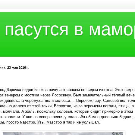
 пасутся в мамо
к, 23 мая 2016 г.
подборочка видов из окна начинает совсем не видом из окна. Этот вид я
ра вечером с мостика через Лососинку. Был замечательный тёплый вече
ам доцветала черёмуха, пели соловьи… Впрочем, вру. Соловей пел тол
вольно далеко от этой точки. Вероятно, из-за перемены погоды, птицы, в
, молчали. А жаль, поскольку соловья, который сидит примерно в этом
не хвалили. У нас на севере песня у соловьёв обычно довольно бедная, 
обы, просто маэстро. Увы, маэстро я так и не услышал.