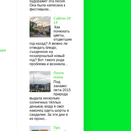
будоражит эта песня.
Она была написана к
фестивалю...
Сайгон-20
14
Как
понюхать
цветы,
отцветшие
год назад? А можно ли
отведать блюдо,
щее
съеденное на
позапрошлый новый
год? Вот такого рода
проблема и возникла...
Почти
осень
Под
занавес
лета-2015
природа
выдала несколько
солнечных тёплых
деньков, когда я смог
наконец одеть шорты и
сандалии. За эти дни я
их проно...
Про