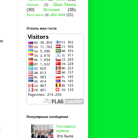
Шри-Ланка
Швеция
(2)
(30)
Эстония
(35)
after dark
(21)
Ярославль
(4)
Отсель мои гости
и.
Популярные сообщения
Потсимпоз
х
иумное
.
Это была