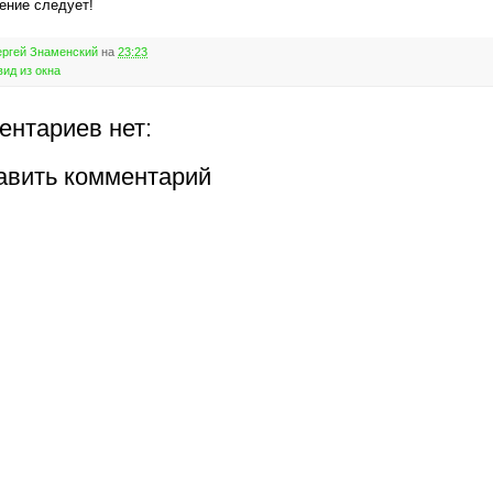
ение следует!
ргей Знаменский
на
23:23
вид из окна
ентариев нет:
авить комментарий