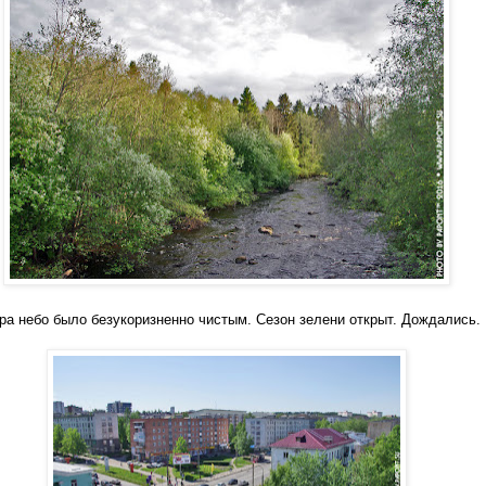
тра небо было безукоризненно чистым. Сезон зелени открыт. Дождались.