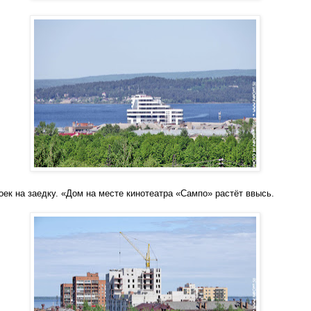
оек на заедку. «Дом на месте кинотеатра «Сампо» растёт ввысь.