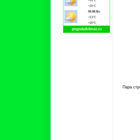
+14°C
+20°C
09.08 Вс
+13°C
+20°C
pogodaiklimat.ru
Пара стр