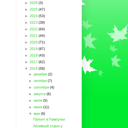
►
2026
(3)
►
2025
(47)
►
2024
(53)
►
2023
(39)
►
2022
(64)
►
2021
(44)
►
2020
(71)
►
2019
(87)
►
2018
(43)
►
2017
(62)
▼
2016
(58)
►
декабря
(2)
►
октября
(7)
►
сентября
(4)
►
августа
(6)
►
июля
(5)
►
июня
(11)
▼
мая
(9)
Папонт в Пампулье
Активный отдых у