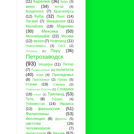
Карелия
(36)
(11)
Кемь
(3)
кино
(34)
Китай
(4)
Кондопога
(7)
Красноярск
Куба
(32)
(12)
Лаос
(14)
Латвия
(7)
Македония
(11)
Марокко
Малайзия
(18)
(30)
Мексика
(50)
Многабукафф
(22)
Москва
(12)
музеи
(7)
Новгород
(11)
Новосибирск
(3)
ОАЭ
(2)
Перу
(36)
Олонец
(1)
Петрозаводск
(93)
пещеры
(11)
Питер
политота
(7)
Подмосковье
(1)
(40)
Приладожье
пони
(4)
(8)
Прионежье
(2)
Пряжа
(5)
птички
(19)
Самара
(2)
Словакия
Северная Осетия
(1)
Таиланд
(53)
(16)
спорт
(1)
Тула
(8)
Турция
(4)
Узбекистан
(14)
Украина
фенология
(51)
(12)
Филиппины
(53)
Финляндия
(8)
фрукты
(5)
цветочки
(16)
Человекариум
(7)
Чехия
(62)
Черногория
(9)