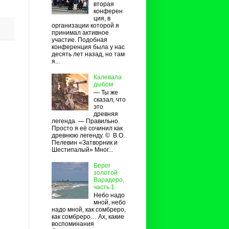
вторая
конферен
ция, в
организации которой я
принимал активное
участие. Подобная
конференция была у нас
десять лет назад, но там
я...
Калевала
дыбом
— Ты же
сказал, что
это
древняя
легенда. — Правильно.
Просто я её сочинил как
древнюю легенду. © В.О.
Пелевин «Затворник и
Шестипалый» Мног...
Берег
золотой
Варадеро,
часть 1
Небо надо
мной, небо
надо мной, как сомбреро,
как сомбреро… Ах, какие
воспоминания