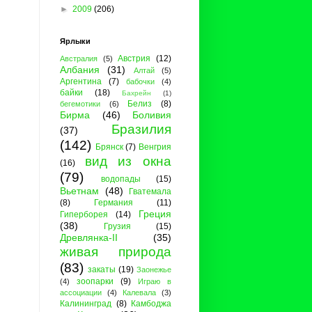
►
2009
(206)
Ярлыки
Австрия
(12)
Австралия
(5)
Албания
(31)
Алтай
(5)
Аргентина
(7)
бабочки
(4)
байки
(18)
Бахрейн
(1)
Белиз
(8)
бегемотики
(6)
Бирма
(46)
Боливия
Бразилия
(37)
(142)
Брянск
(7)
Венгрия
вид из окна
(16)
(79)
водопады
(15)
Вьетнам
(48)
Гватемала
(8)
Германия
(11)
Греция
Гиперборея
(14)
(38)
Грузия
(15)
Древлянка-II
(35)
живая природа
(83)
закаты
(19)
Заонежье
зоопарки
(9)
(4)
Играю в
ассоциации
(4)
Калевала
(3)
Калининград
(8)
Камбоджа