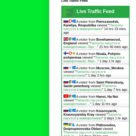
Live Traffic Feed
Live Traffic Feed
A visitor from
Petrozavodsk,
Kareliya, Respublika
viewed "
Папонты
пасутся в маморотниках
"
14 hrs 33 mins
ago
A visitor from
Borehamwood,
England
viewed "
Папонты пасутся в
маморотниках: Про…
"
21 hrs 40 mins ago
A visitor from
Nivala, Pohjois-
pohjanmaa
viewed "
Папонты пасутся в
маморотниках: Мир…
"
1 day 1 hr ago
A visitor from
Moscow, Moskva
viewed "
Папонты пасутся в
маморотниках
"
1 day 2 hrs ago
A visitor from
Saint Petersburg,
Sankt-peterburg
viewed "
Папонты
пасутся в маморотниках
"
1 day 7 hrs ago
A visitor from
Hanoi, Ha Noi
viewed "
Папонты пасутся в
маморотниках:…
"
1 day 11 hrs ago
A visitor from
Krasnoyarsk,
Krasnoyarskiy Kray
viewed "
Папонты
пасутся в маморотниках
"
2 days 1 hr ago
A visitor from
Pidhorodne,
Dnipropetrovska Oblast
viewed
"
Папонты пасутся в маморотниках: