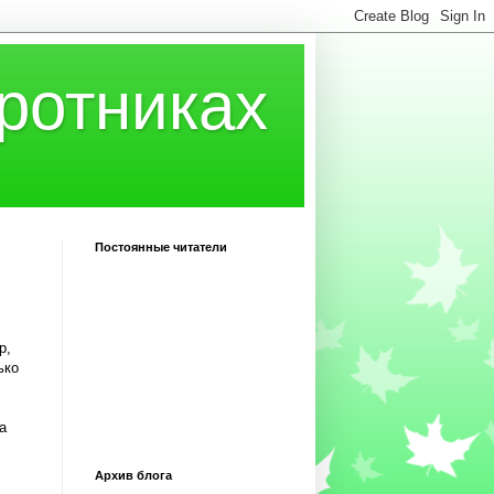
ротниках
Постоянные читатели
р,
ько
а
Архив блога