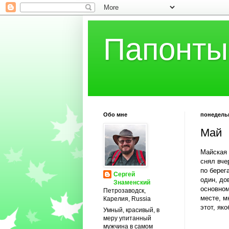
Папонты
Обо мне
понедельни
Май
Майская 
снял вче
по берег
Сергей
один, до
Знаменский
основном
Петрозаводск,
месте, м
Карелия, Russia
этот, як
Умный, красивый, в
меру упитанный
мужчина в самом