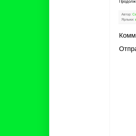
Продолж
Автор:
Се
Ярлыки:
Комм
Отпр