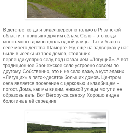
В детстве, когда я видел деревню только в Рязанской
области, я привык к другим сёлам. Село – это когда
много-много домов вдоль одной улицы. Так и было в
селе моего детства Шаморге. Ну, ещё на задворках у нас
были выселки из трёх домов, стоявших
перпендикулярно селу, под названием «Лягущий». А вот
традиционное Заонежское село устроено совсем по
другому. Собственно, это и не село даже, а куст эдаких
«Лягущих» в пяток-десяток больших домов. Центром
села является поселение с церковью и кладбищем –
погост. Дома, как мы видим, никакой улицы могут и не
образовывать. Вот Вёгорукса сверху. Хорошо видна
болотина в её середине.