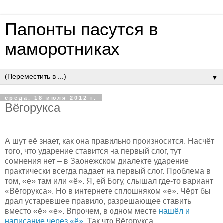
Папонты пасутся в
маморотниках
▼
среда, 18 июля 2012 г.
Вёгорукса
А шут её знает, как она правильно произносится. Насчёт
того, что ударение ставится на первый слог, тут
сомнения нет – в Заонежском диалекте ударение
практически всегда падает на первый слог. Проблема в
том, «е» там или «ё». Я, ей Богу, слышал где-то вариант
«Вёгорукса». Но в интернете сплошняком «е». Чёрт бы
драл устаревшее правило, разрешающее ставить
вместо «ё» «е». Впрочем, в одном месте
нашёл и
написание через «ё»
. Так что Вёгорукса.