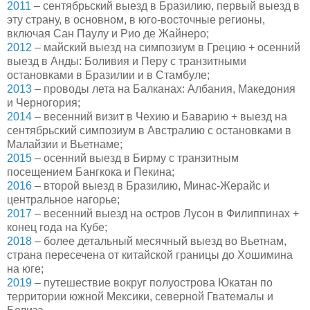
2011
– сентябрьский выезд в Бразилию, первый выезд в
эту страну, в основном, в юго-восточные регионы,
включая Сан Паулу и Рио де Жайнеро;
2012
– майский выезд на симпозиум в Грецию + осенний
выезд в Анды: Боливия и Перу с транзитными
остановками в Бразилии и в Стамбуле;
2013
– проводы лета на Балканах: Албания, Македония
и Черногория;
2014
– весенний визит в Чехию и Баварию + выезд на
сентябрьский симпозиум в Австралию с остановками в
Малайзии и Вьетнаме;
2015
– осенний выезд в Бирму с транзитным
посещением Бангкока и Пекина;
2016
– второй выезд в Бразилию, Минас-Жерайс и
центральное нагорье;
2017
– весенний выезд на остров Лусон в Филиппинах +
конец года на Кубе;
2018
– более детальный месячный выезд во Вьетнам,
страна пересечена от китайской границы до Хошимина
на юге;
2019
– путешествие вокруг полуострова Юкатан по
территории южной Мексики, северной Гватемалы и