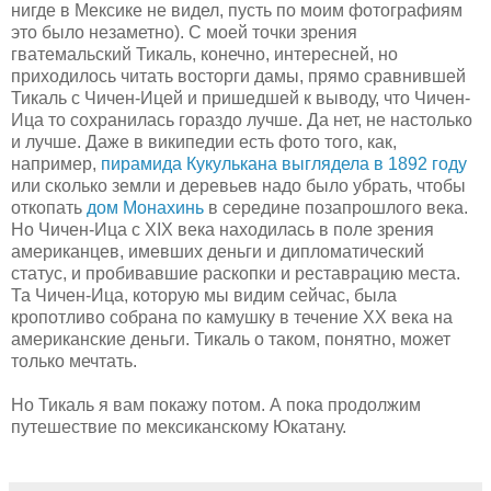
нигде в Мексике не видел, пусть по моим фотографиям
это было незаметно). С моей точки зрения
гватемальский Тикаль, конечно, интересней, но
приходилось читать восторги дамы, прямо сравнившей
Тикаль с Чичен-Ицей и пришедшей к выводу, что Чичен-
Ица то сохранилась гораздо лучше. Да нет, не настолько
и лучше. Даже в википедии есть фото того, как,
например,
пирамида Кукулькана выглядела в 1892 году
или сколько земли и деревьев надо было убрать, чтобы
откопать
дом Монахинь
в середине позапрошлого века.
Но Чичен-Ица с XIX века находилась в поле зрения
американцев, имевших деньги и дипломатический
статус, и пробивавшие раскопки и реставрацию места.
Та Чичен-Ица, которую мы видим сейчас, была
кропотливо собрана по камушку в течение ХХ века на
американские деньги. Тикаль о таком, понятно, может
только мечтать.
Но Тикаль я вам покажу потом. А пока продолжим
путешествие по мексиканскому Юкатану.