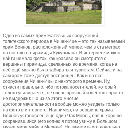
Одно из самых примечательных сооружений
тольтекского периода в Чичен-Ице – это так называемый
храм Воинов, расположенный менее, чем в ста метрах
на восток от пирамиды Кукулькана. В интернете можно
найти немало фоток, как красиво он смотрится с
вершины пирамиды, сделанных во времена, когда на
неё ещё можно было забираться туристам. Сейчас и на
сам храм тоже доступ воспрещён. Как и на все
сооружения Чичен-Ицы с некоторого времени. Ну,
отчасти правильно, ибо потока посетителей, который
только усиливается, не очень прочный известняк просто
не выдержит. Но из-за этого многие
достопримечательности вообще можно увидеть только
на фото в интернете. Например, на вершине храма
Воинов установлен ещё один Чак Мооль, очень хорошо
сохранившийся (его копию я потом увижу в Большом
музее мира майя в Мериде). Но заметить его довольно