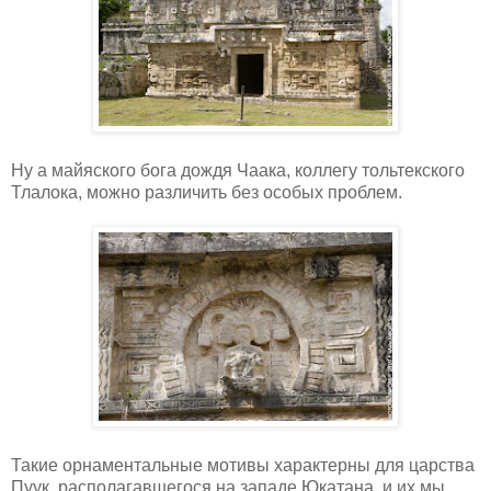
Ну а майяского бога дождя Чаака, коллегу тольтекского
Тлалока, можно различить без особых проблем.
Такие орнаментальные мотивы характерны для царства
Пуук, располагавшегося на западе Юкатана, и их мы