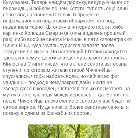
Кукулькана. Теперь найдём дорожку, ведущую на юг от
пирамиды, и пойдём по ней. Кстати, тут есть ещё один
сенот под названием Штолок. В процессе
инфомационной подготовки обнаружил, что под
названием «сенот Штолок» в интернете постят либо
картинки Колодца Смерти (его мы видели в прошлый
раз), либо вообще сенота Ик-Киль, в пяти километрах от
Чичен-Ицы, куда группы туристов завозят после
экскурсии по музею. Но настоящий Штолок находится
здесь, и к нему с дорожки ведёт чуть заметная тропка.
Милослав Стингл писал, что в стене сенота вытесаны
ступени, по которым жители старой Чичен-Ицы
спускались, чтобы набрать воды, но сейчас их фиг
увидишь – подход к нему закрыт, дабы никто не
звезданулся в колодец. Остаётся только посмотреть на
мутную зелёную воду между деревьев… Да. Вероятно,
после Чичен-Ицы впечатление о сенотах у вас будет не
самое верное. Ну да ничего, более сенотные сеноты я
покажу в одном из ближайших постов.