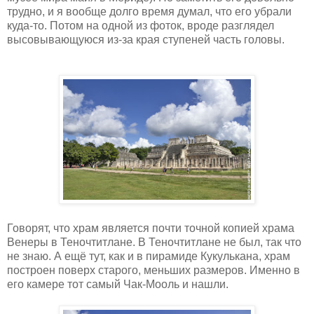
трудно, и я вообще долго время думал, что его убрали
куда-то. Потом на одной из фоток, вроде разглядел
высовывающуюся из-за края ступеней часть головы.
Говорят, что храм является почти точной копией храма
Венеры в Теночтитлане. В Теночтитлане не был, так что
не знаю. А ещё тут, как и в пирамиде Кукулькана, храм
построен поверх старого, меньших размеров. Именно в
его камере тот самый Чак-Мооль и нашли.