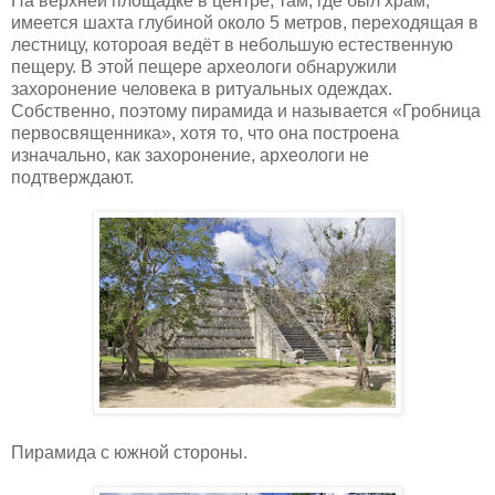
На верхней площадке в центре, там, где был храм,
имеется шахта глубиной около 5 метров, переходящая в
лестницу, котороая ведёт в небольшую естественную
пещеру. В этой пещере археологи обнаружили
захоронение человека в ритуальных одеждах.
Собственно, поэтому пирамида и называется «Гробница
первосвященника», хотя то, что она построена
изначально, как захоронение, археологи не
подтверждают.
Пирамида с южной стороны.