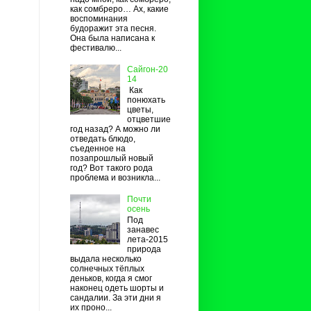
как сомбреро… Ах, какие
воспоминания
будоражит эта песня.
Она была написана к
фестивалю...
Сайгон-20
14
Как
понюхать
цветы,
отцветшие
год назад? А можно ли
отведать блюдо,
съеденное на
позапрошлый новый
год? Вот такого рода
проблема и возникла...
Почти
осень
Под
занавес
лета-2015
природа
выдала несколько
солнечных тёплых
деньков, когда я смог
наконец одеть шорты и
сандалии. За эти дни я
их проно...