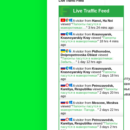
Live Traffic Feed
Live Traffic Feed
A visitor from
Hanoi, Ha Noi
viewed "
Папонты пасутся в
маморотниках:…
"
3 hrs 24 mins ago
A visitor from
Krasnoyarsk,
Krasnoyarskiy Kray
viewed "
Папонты
пасутся в маморотниках
"
18 hrs 4 mins
ago
A visitor from
Pidhorodne,
Dnipropetrovska Oblast
viewed
"
Папонты пасутся в маморотниках:
Забыть,…
"
1 day 12 hrs ago
A visitor from
Krasnoyarsk,
Krasnoyarskiy Kray
viewed "
Папонты
пасутся в маморотниках
"
2 days 18 hrs
Скульпту
ago
ни стран
A visitor from
Petrozavodsk,
ровненьк
Kareliya, Respublika
viewed "
Папонты
пасутся в маморотниках
"
2 days 20 hrs
И называ
ago
A visitor from
Moscow, Moskva
viewed "
Папонты пасутся в
маморотниках: Пагода…
"
2 days 22 hrs
ago
A visitor from
Petrozavodsk,
Kareliya, Respublika
viewed "
Папонты
пасутся в маморотниках
"
3 days 2 hrs