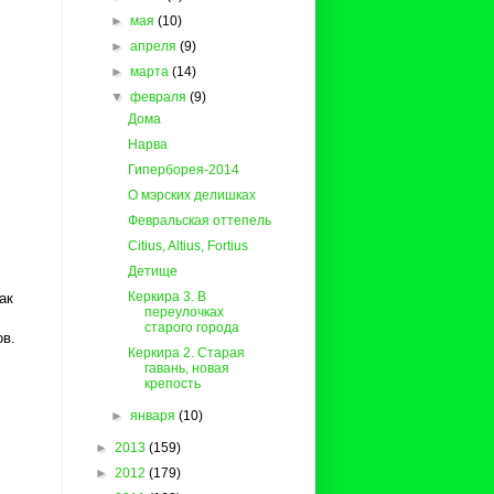
►
мая
(10)
►
апреля
(9)
►
марта
(14)
▼
февраля
(9)
Дома
Нарва
Гиперборея-2014
О мэрских делишках
Февральская оттепель
Citius, Altius, Fortius
Детище
Керкира 3. В
ак
переулочках
старого города
ов.
Керкира 2. Старая
гавань, новая
крепость
►
января
(10)
►
2013
(159)
►
2012
(179)