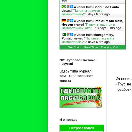
ago
A visitor from
Bariri, Sao Paulo
viewed "
Папонты пасутся в
маморотниках
"
3 days 6 hrs ago
A visitor from
Frankfurt Am Main,
Hessen
viewed "
Папонты пасутся в
маморотниках: after…
"
3 days 6 hrs ago
A visitor from
Montgomery,
Punjab
viewed "
Папонты пасутся в
маморотниках
"
3 days 6 hrs ago
Get Script
Real Time
Tracking ON
NB! Тут папонты тоже
пасутся!
Здесь типа журнал,
там - типа записная
Из новин
книжка.
«Трус не
позаботи
И о погоде
Петрозаводск