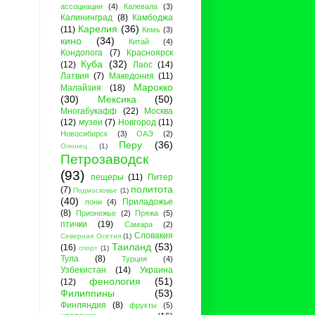
ассоциации
(4)
Калевала
(3)
Калининград
(8)
Камбоджа
Карелия
(36)
(11)
Кемь
(3)
кино
(34)
Китай
(4)
Кондопога
(7)
Красноярск
Куба
(32)
(12)
Лаос
(14)
Латвия
(7)
Македония
(11)
Марокко
Малайзия
(18)
(30)
Мексика
(50)
Многабукафф
(22)
Москва
(12)
музеи
(7)
Новгород
(11)
Новосибирск
(3)
ОАЭ
(2)
Перу
(36)
Олонец
(1)
Петрозаводск
(93)
пещеры
(11)
Питер
политота
(7)
Подмосковье
(1)
(40)
Приладожье
пони
(4)
(8)
Прионежье
(2)
Пряжа
(5)
птички
(19)
Самара
(2)
Словакия
Северная Осетия
(1)
Таиланд
(53)
(16)
спорт
(1)
Тула
(8)
Турция
(4)
Узбекистан
(14)
Украина
фенология
(51)
(12)
Филиппины
(53)
Финляндия
(8)
фрукты
(5)