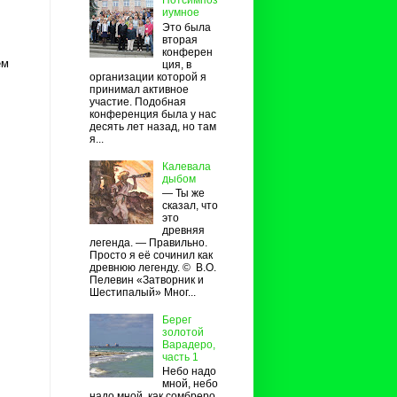
Потсимпоз
иумное
Это была
вторая
конферен
ем
ция, в
организации которой я
принимал активное
участие. Подобная
конференция была у нас
десять лет назад, но там
я...
Калевала
дыбом
— Ты же
сказал, что
это
древняя
легенда. — Правильно.
Просто я её сочинил как
древнюю легенду. © В.О.
Пелевин «Затворник и
Шестипалый» Мног...
Берег
золотой
Варадеро,
часть 1
Небо надо
мной, небо
надо мной, как сомбреро,