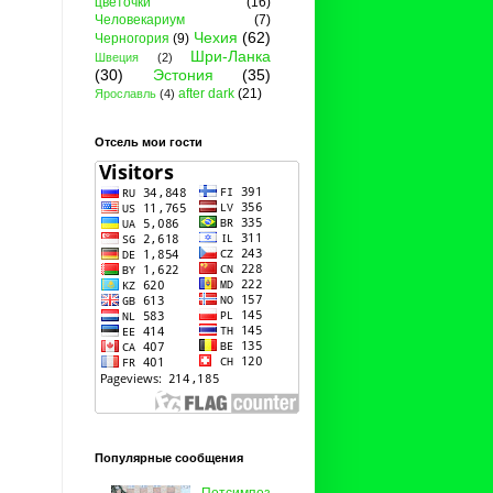
цветочки
(16)
Человекариум
(7)
Чехия
(62)
Черногория
(9)
Шри-Ланка
Швеция
(2)
(30)
Эстония
(35)
after dark
(21)
Ярославль
(4)
Отсель мои гости
Популярные сообщения