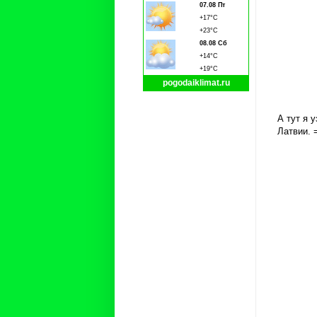
07.08 Пт
+17°C
+23°C
08.08 Сб
+14°C
+19°C
pogodaiklimat.ru
А тут я 
Латвии. 