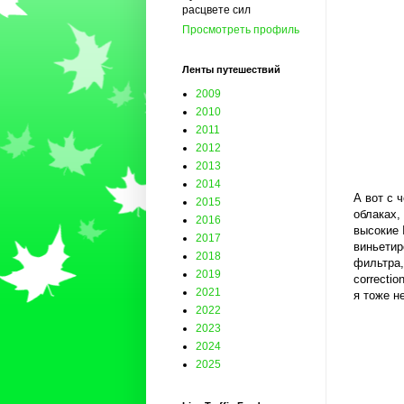
расцвете сил
Просмотреть профиль
Ленты путешествий
2009
2010
2011
2012
2013
2014
А вот с 
2015
облаках,
2016
высокие
2017
виньетир
2018
фильтра,
2019
correctio
2021
я тоже н
2022
2023
2024
2025