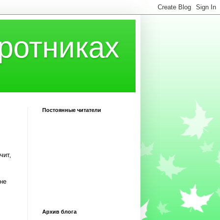
ротниках
Постоянные читатели
чит,
,
не
Архив блога