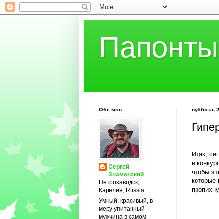
Папонты
Обо мне
суббота, 2
Гипе
Итак, се
и конкур
Сергей
чтобы эт
Знаменский
которые 
Петрозаводск,
пропихну
Карелия, Russia
Умный, красивый, в
меру упитанный
мужчина в самом