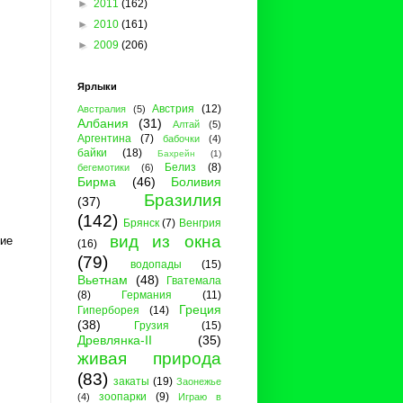
►
2011
(162)
►
2010
(161)
►
2009
(206)
Ярлыки
Австрия
(12)
Австралия
(5)
Албания
(31)
Алтай
(5)
Аргентина
(7)
бабочки
(4)
байки
(18)
Бахрейн
(1)
Белиз
(8)
бегемотики
(6)
Бирма
(46)
Боливия
Бразилия
(37)
(142)
Брянск
(7)
Венгрия
вид из окна
лие
(16)
(79)
водопады
(15)
Вьетнам
(48)
Гватемала
(8)
Германия
(11)
Греция
Гиперборея
(14)
(38)
Грузия
(15)
Древлянка-II
(35)
живая природа
(83)
закаты
(19)
Заонежье
зоопарки
(9)
(4)
Играю в