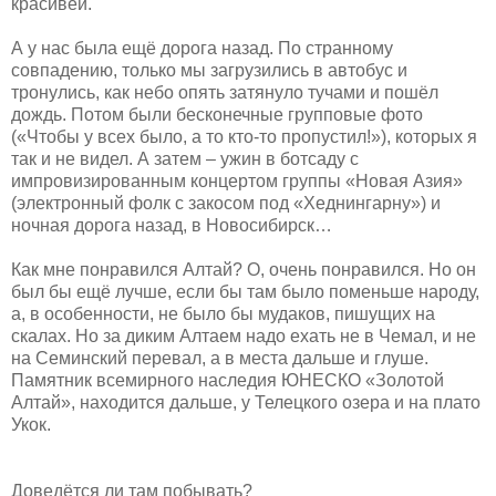
красивей.
А у нас была ещё дорога назад. По странному
совпадению, только мы загрузились в автобус и
тронулись, как небо опять затянуло тучами и пошёл
дождь. Потом были бесконечные групповые фото
(«Чтобы у всех было, а то кто-то пропустил!»), которых я
так и не видел. А затем – ужин в ботсаду с
импровизированным концертом группы «Новая Азия»
(электронный фолк с закосом под «Хеднингарну») и
ночная дорога назад, в Новосибирск…
Как мне понравился Алтай? О, очень понравился. Но он
был бы ещё лучше, если бы там было поменьше народу,
а, в особенности, не было бы мудаков, пишущих на
скалах. Но за диким Алтаем надо ехать не в Чемал, и не
на Семинский перевал, а в места дальше и глуше.
Памятник всемирного наследия ЮНЕСКО «Золотой
Алтай», находится дальше, у Телецкого озера и на плато
Укок.
Доведётся ли там побывать?