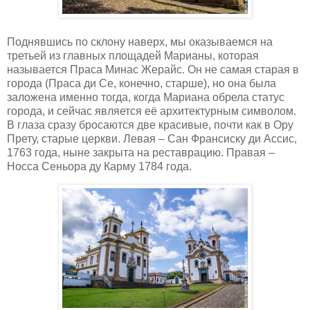
Поднявшись по склону наверх, мы оказываемся на
третьей из главных площадей Марианы, которая
называется Праса Минас Жерайс. Он не самая старая в
города (Праса ди Се, конечно, старше), но она была
заложена именно тогда, когда Мариана обрела статус
города, и сейчас является её архитектурным символом.
В глаза сразу бросаются две красивые, почти как в Ору
Прету, старые церкви. Левая – Сан Франсиску ди Ассис,
1763 года, ныне закрыта на реставрацию. Правая –
Носса Сеньора ду Карму 1784 года.