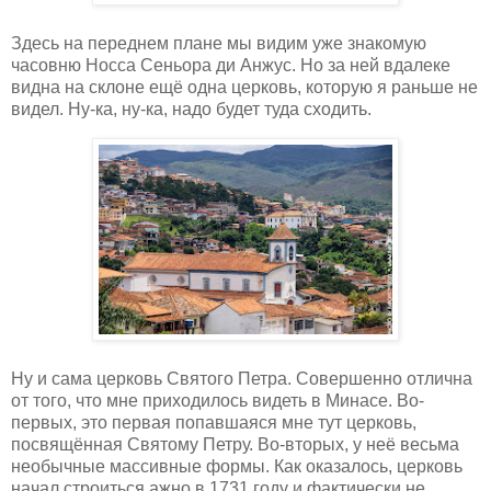
Здесь на переднем плане мы видим уже знакомую
часовню Носса Сеньора ди Анжус. Но за ней вдалеке
видна на склоне ещё одна церковь, которую я раньше не
видел. Ну-ка, ну-ка, надо будет туда сходить.
Ну и сама церковь Святого Петра. Совершенно отлична
от того, что мне приходилось видеть в Минасе. Во-
первых, это первая попавшаяся мне тут церковь,
посвящённая Святому Петру. Во-вторых, у неё весьма
необычные массивные формы. Как оказалось, церковь
начал строиться ажно в 1731 году и фактически не