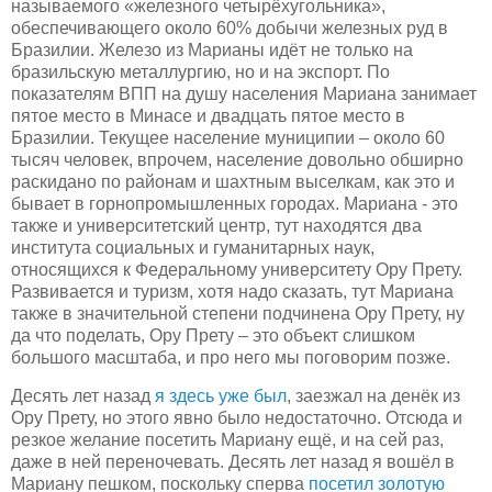
называемого «железного четырёхугольника»,
обеспечивающего около 60% добычи железных руд в
Бразилии. Железо из Марианы идёт не только на
бразильскую металлургию, но и на экспорт. По
показателям ВПП на душу населения Мариана занимает
пятое место в Минасе и двадцать пятое место в
Бразилии. Текущее население муниципии – около 60
тысяч человек, впрочем, население довольно обширно
раскидано по районам и шахтным выселкам, как это и
бывает в горнопромышленных городах. Мариана - это
также и университетский центр, тут находятся два
института социальных и гуманитарных наук,
относящихся к Федеральному университету Ору Прету.
Развивается и туризм, хотя надо сказать, тут Мариана
также в значительной степени подчинена Ору Прету, ну
да что поделать, Ору Прету – это объект слишком
большого масштаба, и про него мы поговорим позже.
Десять лет назад
я здесь уже был
, заезжал на денёк из
Ору Прету, но этого явно было недостаточно. Отсюда и
резкое желание посетить Мариану ещё, и на сей раз,
даже в ней переночевать. Десять лет назад я вошёл в
Мариану пешком, поскольку сперва
посетил золотую