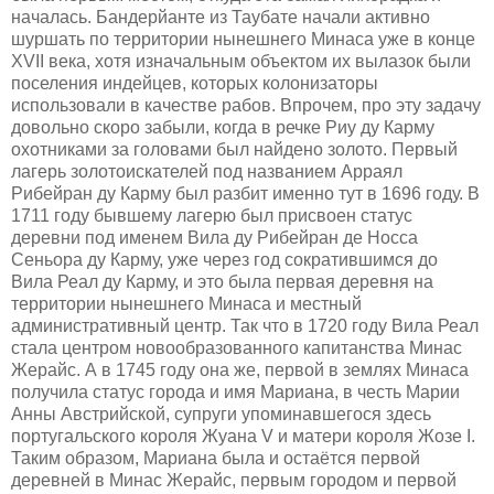
началась. Бандерйанте из Таубате начали активно
шуршать по территории нынешнего Минаса уже в конце
XVII века, хотя изначальным объектом их вылазок были
поселения индейцев, которых колонизаторы
использовали в качестве рабов. Впрочем, про эту задачу
довольно скоро забыли, когда в речке Риу ду Карму
охотниками за головами был найдено золото. Первый
лагерь золотоискателей под названием Арраял
Рибейран ду Карму был разбит именно тут в 1696 году. В
1711 году бывшему лагерю был присвоен статус
деревни под именем Вила ду Рибейран де Носса
Сеньора ду Карму, уже через год сократившимся до
Вила Реал ду Карму, и это была первая деревня на
территории нынешнего Минаса и местный
административный центр. Так что в 1720 году Вила Реал
стала центром новообразованного капитанства Минас
Жерайс. А в 1745 году она же, первой в землях Минаса
получила статус города и имя Мариана, в честь Марии
Анны Австрийской, супруги упоминавшегося здесь
португальского короля Жуана V и матери короля Жозе I.
Таким образом, Мариана была и остаётся первой
деревней в Минас Жерайс, первым городом и первой