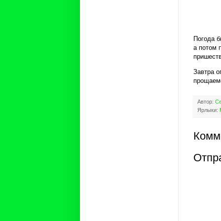
Погода б
а потом 
пришеств
Завтра о
прощаемс
Автор:
Се
Ярлыки:
Комм
Отпр