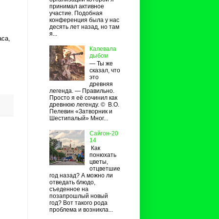
принимал активное
участие. Подобная
конференция была у нас
десять лет назад, но там
я...
аса,
Калевала
дыбом
— Ты же
сказал, что
это
древняя
легенда. — Правильно.
Просто я её сочинил как
древнюю легенду. © В.О.
Пелевин «Затворник и
Шестипалый» Мног...
Сайгон-20
14
Как
понюхать
цветы,
отцветшие
год назад? А можно ли
отведать блюдо,
съеденное на
позапрошлый новый
год? Вот такого рода
проблема и возникла...