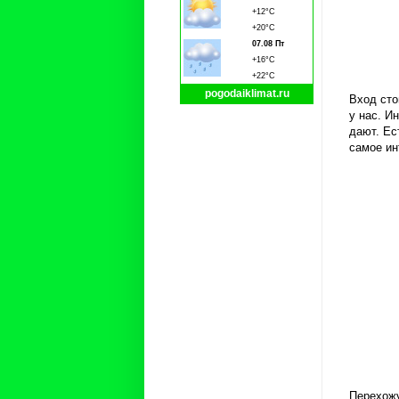
+12°C
+20°C
07.08 Пт
+16°C
+22°C
pogodaiklimat.ru
Вход сто
у нас. И
дают. Ес
самое ин
Перехожу