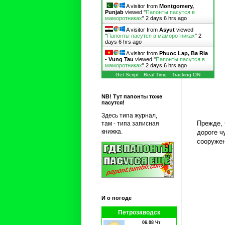
A visitor from
Montgomery,
Punjab
viewed "
Папонты пасутся в
маморотниках
"
2 days 6 hrs ago
A visitor from
Asyut
viewed
"
Папонты пасутся в маморотниках
"
2
days 6 hrs ago
A visitor from
Phuoc Lap, Ba Ria
- Vung Tau
viewed "
Папонты пасутся в
маморотниках
"
2 days 6 hrs ago
Get Script
Real Time
Tracking ON
NB! Тут папонты тоже
пасутся!
Здесь типа журнал,
Прежде, 
там - типа записная
книжка.
дороге ч
сооружен
И о погоде
Петрозаводск
06.08 Чт