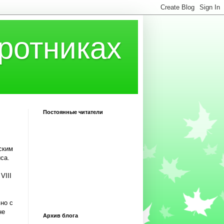
ротниках
Постоянные читатели
ским
са.
VIII
но с
не
Архив блога