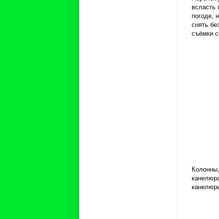
всласть 
погоде, 
снять бе
съёмки 
Колонны,
канелюра
канелюр