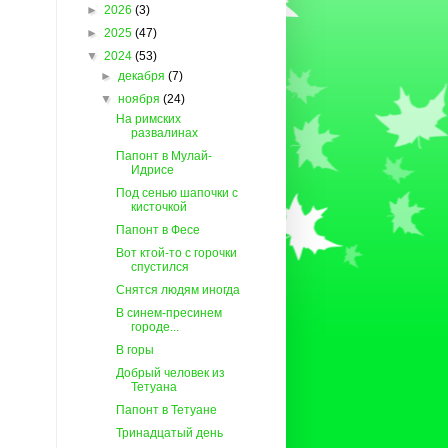
►
2026
(3)
►
2025
(47)
▼
2024
(53)
►
декабря
(7)
▼
ноября
(24)
На римских
развалинах
Папонт в Мулай-
Идрисе
Под сенью шапочки с
кисточкой
Папонт в Фесе
Вот ктой-то с горочки
спустился
Снятся людям иногда
В синем-пресинем
городе...
В горы
Добрый человек из
Тетуана
Папонт в Тетуане
Тринадцатый день