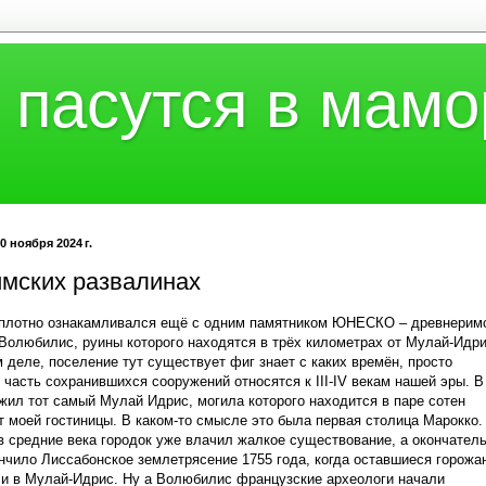
 пасутся в мамо
0 ноября 2024 г.
имских развалинах
 плотно ознакамливался ещё с одним памятником ЮНЕСКО – древнерим
Волюбилис, руины которого находятся в трёх километрах от Мулай-Идри
 деле, поселение тут существует фиг знает с каких времён, просто
 часть сохранившихся сооружений относятся к III-IV векам нашей эры. В 
 жил тот самый Мулай Идрис, могила которого находится в паре сотен
т моей гостиницы. В каком-то смысле это была первая столица Марокко.
в средние века городок уже влачил жалкое существование, а окончатель
нчило Лиссабонское землетрясение 1755 года, когда оставшиеся горожа
и в Мулай-Идрис. Ну а Волюбилис французские археологи начали