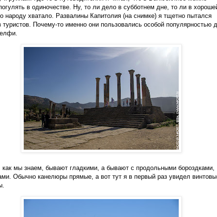
погулять в одиночестве. Ну, то ли дело в субботнем дне, то ли в хороше
но народу хватало. Развалины Капитолия (на снимке) я тщетно пытался
з туристов. Почему-то именно они пользовались особой популярностью 
селфи.
 как мы знаем, бывают гладкими, а бывают с продольными бороздками,
ми. Обычно канелюры прямые, а вот тут я в первый раз увидел винтовы
ы.