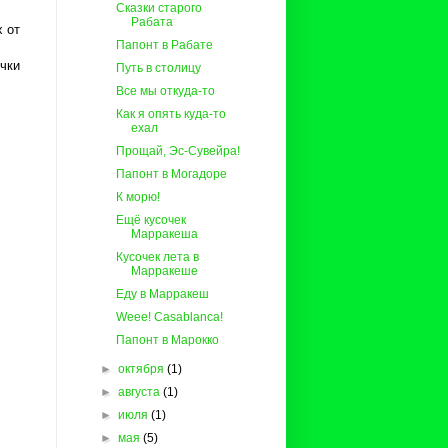
Сказки старого
Рабата
х от
Папонт в Рабате
очки
Путь в столицу
Все мы откуда-то
Как я опять куда-то
ехал
Прощай, Эс-Сувейра!
Папонт в Могадоре
К морю!
Ещё кусочек
Марракеша
Кусочек лета в
Марракеше
Еду в Марракеш
Weee! Casablanca!
Папонт в Марокко
►
октября
(1)
►
августа
(1)
►
июля
(1)
►
мая
(5)