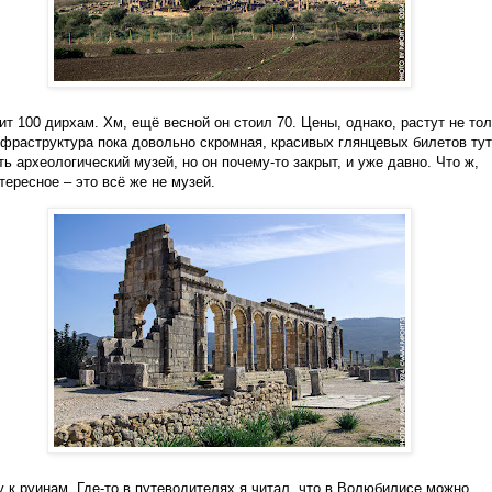
ит 100 дирхам. Хм, ещё весной он стоил 70. Цены, однако, растут не то
нфраструктура пока довольно скромная, красивых глянцевых билетов тут
ть археологический музей, но он почему-то закрыт, и уже давно. Что ж,
тересное – это всё же не музей.
 к руинам. Где-то в путеводителях я читал, что в Волюбилисе можно