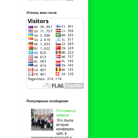
Отсель мои гости
Популярные сообщения
Потсимпоз
иумное
Это была
вторая
конферен
ция, в
организации которой я