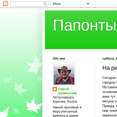
Папонты
Обо мне
суббота, 3
На р
Сегодня
городом 
На самом
Сергей
основная
Знаменский
веке тут
Петрозаводск,
метров о
Карелия, Russia
Правда, 
Умный, красивый, в
ним поко
меру упитанный
переехал
мужчина в самом