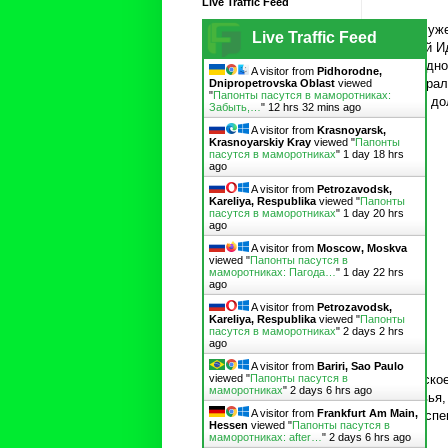
Live Traffic Feed
Как я уж
Live Traffic Feed
Мулай Ид
нетрудно
A visitor from
Pidhorodne,
пасторал
Dnipropetrovska Oblast
viewed
"
Папонты пасутся в маморотниках:
почве до
Забыть,…
"
12 hrs 32 mins ago
A visitor from
Krasnoyarsk,
Krasnoyarskiy Kray
viewed "
Папонты
пасутся в маморотниках
"
1 day 18 hrs
ago
A visitor from
Petrozavodsk,
Kareliya, Respublika
viewed "
Папонты
пасутся в маморотниках
"
1 day 20 hrs
ago
A visitor from
Moscow, Moskva
viewed "
Папонты пасутся в
маморотниках: Пагода…
"
1 day 22 hrs
ago
A visitor from
Petrozavodsk,
Kareliya, Respublika
viewed "
Папонты
пасутся в маморотниках
"
2 days 2 hrs
ago
A visitor from
Bariri, Sao Paulo
viewed "
Папонты пасутся в
Сельское
маморотниках
"
2 days 6 hrs ago
деревья,
A visitor from
Frankfurt Am Main,
саду спе
Hessen
viewed "
Папонты пасутся в
маморотниках: after…
"
2 days 6 hrs ago