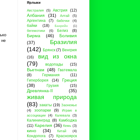
Ярлыки
Австрия
(12)
Австралия
(5)
Албания
(31)
Алтай
(5)
Аргентина
(7)
бабочки
(4)
байки
(18)
Бахрейн
(1)
Белиз
(8)
бегемотики
(6)
лько
Бирма
(46)
Боливия
 не
Бразилия
(37)
(142)
Брянск
(7)
Венгрия
вид из окна
(16)
(79)
водопады
(15)
Вьетнам
(48)
Гватемала
(8)
Германия
(11)
Греция
Гиперборея
(14)
(38)
Грузия
(15)
Древлянка-II
(35)
живая природа
(83)
закаты
(19)
Заонежье
зоопарки
(9)
(4)
Играю в
ассоциации
(4)
Калевала
(3)
Калининград
(8)
Камбоджа
Карелия
(36)
(11)
Кемь
(3)
кино
(34)
Китай
(4)
Кондопога
(7)
Красноярск