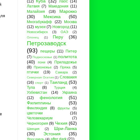
Куба
(32)
(12)
Лаос
(14)
й
Латвия
(7)
Македония
(11)
Марокко
Малайзия
(18)
для
(30)
Мексика
(50)
Многабукафф
(22)
Москва
(12)
музеи
(7)
Новгород
(11)
Новосибирск
(3)
ОАЭ
(2)
Перу
(36)
Олонец
(1)
Петрозаводск
(93)
пещеры
(11)
Питер
политота
(7)
Подмосковье
(1)
(40)
Приладожье
пони
(4)
(8)
Прионежье
(2)
Пряжа
(5)
птички
(19)
Самара
(2)
Словакия
Северная Осетия
(1)
Таиланд
(53)
(16)
спорт
(1)
Тула
(8)
Турция
(4)
Узбекистан
(14)
Украина
фенология
(51)
(12)
Филиппины
(53)
Финляндия
(8)
фрукты
(5)
цветочки
(16)
е
Человекариум
(7)
Чехия
(62)
Черногория
(9)
Шри-Ланка
Швеция
(2)
(30)
Эстония
(35)
after dark
(21)
Ярославль
(4)