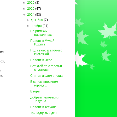
►
2026
(3)
►
2025
(47)
▼
2024
(53)
►
декабря
(7)
▼
ноября
(24)
На римских
развалинах
Папонт в Мулай-
Идрисе
Под сенью шапочки с
 же
кисточкой
Папонт в Фесе
вох,
Вот ктой-то с горочки
спустился
о
т.
Снятся людям иногда
В синем-пресинем
городе...
В горы
Добрый человек из
Тетуана
Папонт в Тетуане
Тринадцатый день