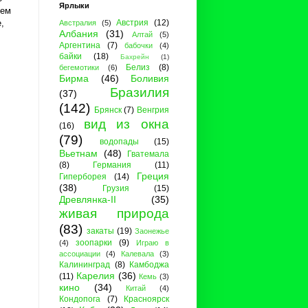
Ярлыки
сем
,
Австрия
(12)
Австралия
(5)
Албания
(31)
Алтай
(5)
Аргентина
(7)
бабочки
(4)
байки
(18)
Бахрейн
(1)
Белиз
(8)
бегемотики
(6)
Бирма
(46)
Боливия
Бразилия
(37)
(142)
Брянск
(7)
Венгрия
вид из окна
(16)
(79)
водопады
(15)
Вьетнам
(48)
Гватемала
(8)
Германия
(11)
Греция
Гиперборея
(14)
(38)
Грузия
(15)
Древлянка-II
(35)
живая природа
(83)
закаты
(19)
Заонежье
зоопарки
(9)
(4)
Играю в
ассоциации
(4)
Калевала
(3)
Калининград
(8)
Камбоджа
Карелия
(36)
(11)
Кемь
(3)
кино
(34)
Китай
(4)
Кондопога
(7)
Красноярск