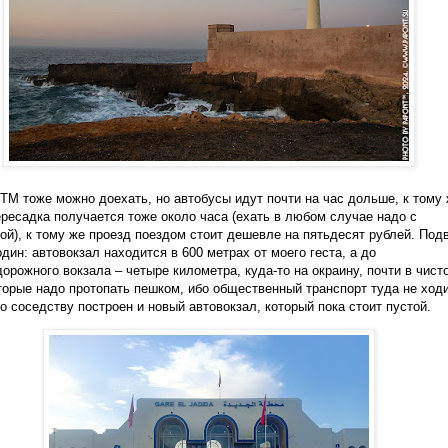
СТМ тоже можно доехать, но автобусы идут почти на час дольше, к тому
ересадка получается тоже около часа (ехать в любом случае надо с
ой), к тому же проезд поездом стоит дешевле на пятьдесят рублей. Под
один: автовокзал находится в 600 метрах от моего геста, а до
орожного вокзала – четыре километра, куда-то на окраину, почти в чист
торые надо протопать пешком, ибо общественный транспорт туда не ходи
по соседству построен и новый автовокзал, который пока стоит пустой.