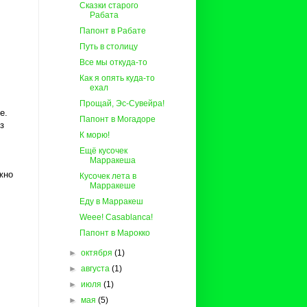
Сказки старого
Рабата
Папонт в Рабате
Путь в столицу
Все мы откуда-то
Как я опять куда-то
ехал
Прощай, Эс-Сувейра!
е.
Папонт в Могадоре
з
К морю!
Ещё кусочек
Марракеша
жно
Кусочек лета в
Марракеше
Еду в Марракеш
Weee! Casablanca!
Папонт в Марокко
►
октября
(1)
►
августа
(1)
►
июля
(1)
►
мая
(5)