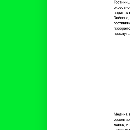
Гостиниц
окрестно
впритык 
Забавно,
гостиниц
прооралс
проснуть
Медина в
ориентир
лавок, и
которых 