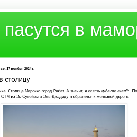
 пасутся в мамо
е, 17 ноября 2024 г.
в столицу
чка. Столица Марокко город Рабат. А значит, я
опять куда-то ехал™
. П
 CTM из Эс-Сувейры в Эль-Джадиду я обратился к железной дороге.