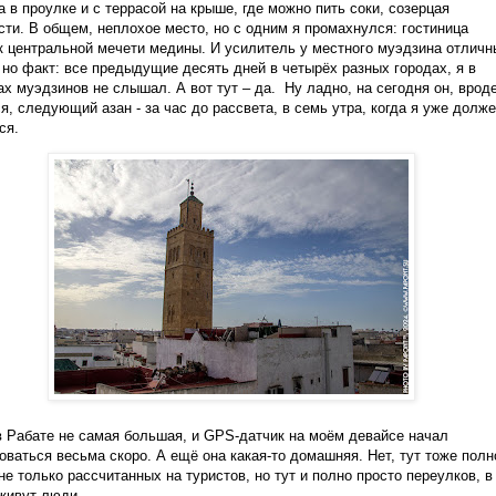
а в проулке и с террасой на крыше, где можно пить соки, созерцая
сти. В общем, неплохое место, но с одним я промахнулся: гостиница
к центральной мечети медины. И усилитель у местного муэдзина отличн
 но факт: все предыдущие десять дней в четырёх разных городах, я в
ах муэдзинов не слышал. А вот тут – да. Ну ладно, на сегодня он, вроде
я, следующий азан - за час до рассвета, в семь утра, когда я уже долж
ся.
 Рабате не самая большая, и GPS-датчик на моём девайсе начал
оваться весьма скоро. А ещё она какая-то домашняя. Нет, тут тоже полн
 не только рассчитанных на туристов, но тут и полно просто переулков, в
живут люди.