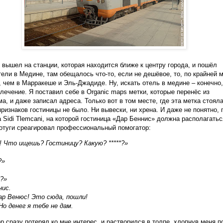
 вышел на станции, которая находится ближе к центру города, и пошёл
тели в Медине, там обещалось что-то, если не дешёвое, то, по крайней 
 чем в Марракеше и Эль-Джадиде. Ну, искать отель в медине – конечно,
лечение. Я поставил себе в Organic maps метки, которые перенёс из
ма, и даже записал адреса. Только вот в том месте, где эта метка стоял
признаков гостиницы не было. Ни вывески, ни хрена. И даже не понятно, 
ua Sidi Tlemcani, на которой гостиница «Дар Беннис» должна располагатьс
отуги среагировал профессиональный помогатор:
 Что ищешь? Гостиницу? Какую? *****?»
?»
?»
нис.
ар Венюс! Это сюда, пошли!
Но денег я тебе не дам.
р сразу потерял ко мне интерес, и растворился в толпе, хлопнув меня п