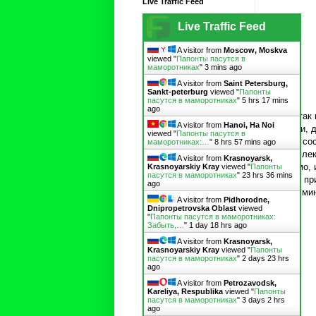
Live Traffic Feed
Live Traffic Feed
A visitor from
Moscow, Moskva
viewed "
Папонты пасутся в
маморотниках
"
4 mins ago
A visitor from
Saint Petersburg,
Sankt-peterburg
viewed "
Папонты
пасутся в маморотниках
"
5 hrs 17 mins
ago
Ну а так
A visitor from
Hanoi, Ha Noi
Кстати, 
viewed "
Папонты пасутся в
двух, со
маморотниках:…
"
8 hrs 57 mins ago
шла элек
A visitor from
Krasnoyarsk,
видимо, 
Krasnoyarskiy Kray
viewed "
Папонты
пасутся в маморотниках
"
23 hrs 36 mins
поезд пр
ago
на 20 ми
A visitor from
Pidhorodne,
Dnipropetrovska Oblast
viewed
"
Папонты пасутся в маморотниках:
Забыть,…
"
1 day 18 hrs ago
A visitor from
Krasnoyarsk,
Krasnoyarskiy Kray
viewed "
Папонты
пасутся в маморотниках
"
2 days 23 hrs
ago
A visitor from
Petrozavodsk,
Kareliya, Respublika
viewed "
Папонты
пасутся в маморотниках
"
3 days 2 hrs
ago