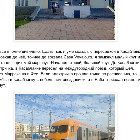
 всё вполне цивильно. Ехать, как я уже сказал, с пересадкой в Касабланк
доехав до неё, точнее до вокзала Casa Voyajours, я замкнул малый круг и
ставляющих мой маршрут. Начался второй, большой круг. До Касабланки
тричка, в Касабланке пересел на междугородний поезд, который шёл,
из Марракеша в Фес. Если электричка прошла точно по расписанию, то
ибыл в Касабланку с небольшим опозданием, а в Рабат приехал позже а
нут.