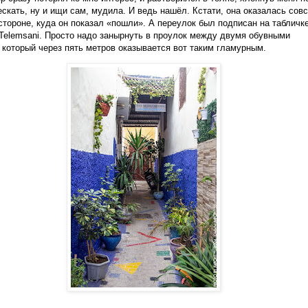
ескать, ну и ищи сам, мудила. И ведь нашёл. Кстати, она оказалась сов
 стороне, куда он показал «пошли». А переулок был подписан на табличке
 Telemsani. Просто надо занырнуть в проулок между двумя обувными
 который через пять метров оказывается вот таким гламурным.