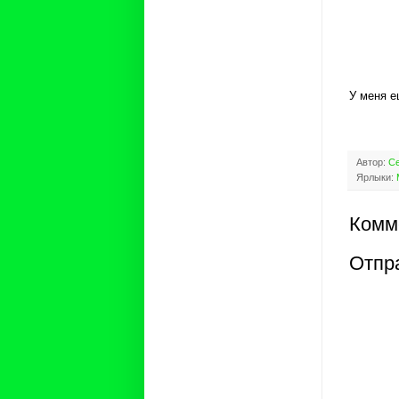
У меня е
Автор:
Се
Ярлыки:
Комм
Отпр