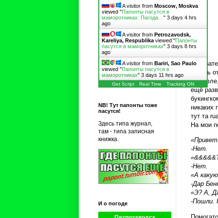
A visitor from
Moscow, Moskva
viewed "
Папонты пасутся в
маморотниках: Пагода…
"
3 days 4 hrs
ago
A visitor from
Petrozavodsk,
Kareliya, Respublika
viewed "
Папонты
пасутся в маморотниках
"
3 days 8 hrs
ago
В Рабате
A visitor from
Bariri, Sao Paulo
viewed "
Папонты пасутся в
чесать о
маморотниках
"
3 days 11 hrs ago
дешевле,
Get Script
Real Time
Tracking ON
ещё разв
букингко
NB! Тут папонты тоже
никаких 
пасутся!
тут та r
Здесь типа журнал,
На мои п
там - типа записная
книжка.
«Привет!
-Нет.
«&&&&&
-Нет.
«А какую
-Дар Бен
«Э? А, Д
-Пошли. 
И о погоде
Помогато
Петрозаводск