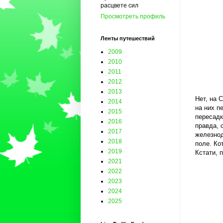
расцвете сил
Просмотреть профиль
Ленты путешествий
2009
2010
2011
2012
2013
Нет, на 
2014
на них п
2015
пересадк
2016
правда, 
2017
железнод
2018
поле. Ко
2019
Кстати, 
2021
2022
2023
2024
2025