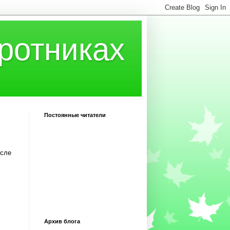
ротниках
Постоянные читатели
осле
Архив блога