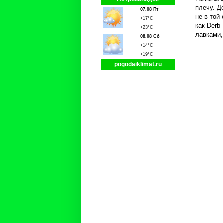
плечу. Д
07.08 Пт
не в той
+17°C
как Derb
+23°C
лавками,
08.08 Сб
+14°C
+19°C
pogodaiklimat.ru