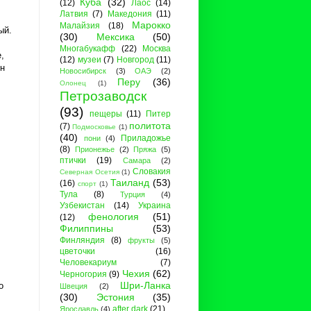
Куба
(32)
(12)
Лаос
(14)
Латвия
(7)
Македония
(11)
Марокко
Малайзия
(18)
ый.
(30)
Мексика
(50)
Многабукафф
(22)
Москва
,
(12)
музеи
(7)
Новгород
(11)
ен
Новосибирск
(3)
ОАЭ
(2)
Перу
(36)
Олонец
(1)
Петрозаводск
(93)
пещеры
(11)
Питер
политота
(7)
Подмосковье
(1)
(40)
Приладожье
пони
(4)
(8)
Прионежье
(2)
Пряжа
(5)
птички
(19)
Самара
(2)
Словакия
Северная Осетия
(1)
Таиланд
(53)
(16)
спорт
(1)
Тула
(8)
Турция
(4)
Узбекистан
(14)
Украина
фенология
(51)
(12)
Филиппины
(53)
Финляндия
(8)
фрукты
(5)
цветочки
(16)
Человекариум
(7)
Чехия
(62)
Черногория
(9)
Шри-Ланка
о
Швеция
(2)
(30)
Эстония
(35)
after dark
(21)
Ярославль
(4)