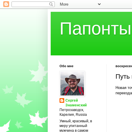
Папонты
Обо мне
воскресень
Путь 
Новая то
переезда
Сергей
Знаменский
Петрозаводск,
Карелия, Russia
Умный, красивый, в
меру упитанный
мужчина в самом