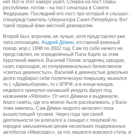
нет. Вот и этот наверх ушёл. Сперва на пост главы
республики, потом – на пост сенатора в Совете
Федерации. Последний его пост, про который я слышал -
спецпредставитель губернатора Санкт-Петербурга. Вот
такой первый блин местной демократии.
Второй был, впрочем, не лучше, хотя представлял уже
типа оппозицию.
Андрей Дёмин
, отставной военный
повар, мэр с 1998 по 2002 год. Сам по себе ничего не
представлял, но определённый Папа Карло за этим
буратиной имелся. Василий Попов: владелец заводов,
газет, пароходов, из полукриминальных бизнесменов
«святых девяностых». Василий в девяностые довольно
долго подбирал себе политическую покрышку, мыкался
то с «Демвыбором», то с КПРФ, и в конце-концов,
недорого прикупил начавший увядать фрукт под
названием «Яблоко». От него Дёмина и выдвинули,
благо газеты, где его можно было расхваливать, у Васи
тоже имелись. Сам Дёмин недолго мозолил глаза
вышестоящей тусовке. Через года три своей
деятельности он вляпался в скандал с покупкой по
изрядно завышенным ценам нескольких подержанных
автобусов «Мерседес», за что лишился мэрского стула, и