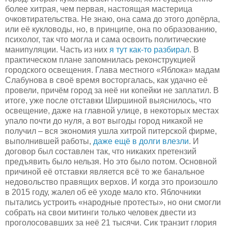
более хитрая, чем первая, настоящая мастерица
очковтирательства. Не знаю, она сама до этого допёрла,
или её кукловоды, но, в принципе, она по образованию,
психолог, так что могла и сама освоить политические
манипуляции. Часть из них
я тут как-то разбирал
. В
практическом плане запомнилась реконструкцией
городского освещения. Глава местного «Яблока» мадам
Слабунова в своё время восторгалась, как удачно её
провели, причём город за неё ни копейки не заплатил. В
итоге, уже после отставки Ширшиной выяснилось, что
освещение, даже на главной улице, в некоторых местах
упало почти до нуля, а вот выгоды город никакой не
получил – вся экономия ушла хитрой питерской фирме,
выполнившей работы,
даже ещё в долги влезли
. И
договор был составлен так, что никаких претензий
предъявить было нельзя. Но это было потом. Основной
причиной её отставки является всё то же банальное
недовольство правящих верхов. И когда это произошло
в 2015 году, жалел об её уходе мало кто. Яблочники
пытались устроить «народные протесты», но они смогли
собрать на свои митинги только человек двести из
проголосовавших за неё 21 тысячи. Сик транзит глория