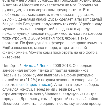
есть ли у него опыт руководства городским хозяйством.
А вот этим Масляков похвастаться не мог. Городом он
руководил, как коммерческим предприятием. Его
любимым высказыванием, можно сказать, девизом,
было «С деньгами любой дурак сделает, а ты вот сделай
без денег!» Без денег получалось так себе. Угробил кучу
муниципальных предприятий, посдавал в аренду
немало муниципальной недвижимости, часть из которой
тоже угробил. В 2009 очистил пост, якобы, в знак
протеста. По факту ушёл в федеральное правительство.
Ещё запомнился, мягко говоря, отвратительной
физиономией. Можете сами посмотреть на его фото в
интернете.
Четвёртый.
Николай Левин
. 2009-2013. Очередная
занесённая ветром птичка от партии чиновников.
Первые выборы сумел выиграть на фоне рекордно
низкой явки (21,2%) и покупки основного соперника (я
про это
в своё время писал
). А вот на вторых выборах
случился конфуз. Перед ними Левин решил
отремонтировать улицу Чапаева, ведущую из центра
города на Древлянку, самый крупный спальный район.
Электорат ремонта не оценил, поскольку второй проезд