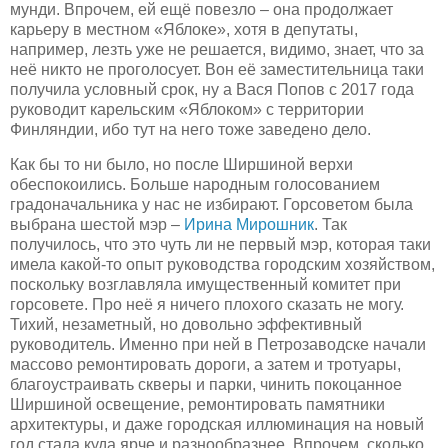
мунди. Впрочем, ей ещё повезло – она продолжает
карьеру в местном «Яблоке», хотя в депутаты,
например, лезть уже не решается, видимо, знает, что за
неё никто не проголосует. Вон её заместительница таки
получила условный срок, ну а Вася Попов с 2017 года
руководит карельским «Яблоком» с территории
Финляндии, ибо тут на него тоже заведено дело.
Как бы то ни было, но после Ширшиной верхи
обеспокоились. Больше народным голосованием
градоначальника у нас не избирают. Горсоветом была
выбрана шестой мэр –
Ирина Мирошник
. Так
получилось, что это чуть ли не первый мэр, которая таки
имела какой-то опыт руководства городским хозяйством,
поскольку возглавляла имущественный комитет при
горсовете. Про неё я ничего плохого сказать не могу.
Тихий, незаметный, но довольно эффективный
руководитель. Именно при ней в Петрозаводске начали
массово ремонтировать дороги, а затем и тротуары,
благоустраивать скверы и парки, чинить покоцанное
Ширшиной освещение, ремонтировать памятники
архитектуры, и даже городская иллюминация на новый
год стала куда ярче и разнообразнее. Впрочем, сколько