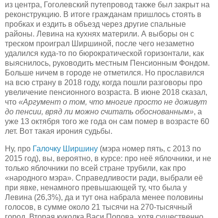
из центра, Гоголевский путепровод также был закрыт на
реконструкцию. В итоге гражданам пришлось стоять в
пробках и ездить в объезд через другие спальные
районы. Левина на кухнях материли. А выборы он с
треском проиграл Ширшиной, после чего незаметно
удалился куда-то по бюрократической горизонтали, как
выяснилось, руководить местным Пенсионным Фондом.
Больше ничем в городе не отметился. Но прославился
на всю страну в 2018 году, когда пошли разговоры про
увеличение пенсионного возраста. В июне 2018 сказал,
что
«Аргумент о том, что многие просто не доживут
до пенсии, вряд ли можно считать обоснованным»
, а
уже 13 октября того же года он сам помер в возрасте 60
лет. Вот такая ирония судьбы.
Ну, про
Галочку Ширшину
(мэра номер пять, с 2013 по
2015 год), вы, вероятно, в курсе: про неё яблочники, и не
только яблочники по всей стране трубили, как про
«народного мэра». Справедливости ради, выбрали её
при явке, ненамного превышающей ту, что была у
Левина (26,3%), да и тут она набрала менее половины
голосов, в сумме около 21 тысячи на 270-тысячный
город. Вторая куколка Васи Попова, хотя существенно