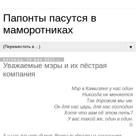
Папонты пасутся в
маморотниках
▼
пятница, 14 мая 2021 г.
Уважаемые мэры и их пёстрая
компания
Мэр в Камызяке у нас один
Никогда не меняется
Так дорожим мы им,
Он для нас царь, для нас господин
Хотя что вам об этом петь?
У вас такой же, один в один.
©
А у нас тут новый мэр. Вчера выбрали на заседании