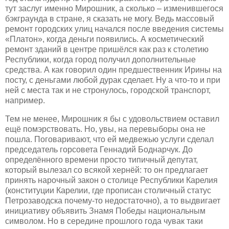
тут заслуг именно Мирошник, а сколько – изменившегося
бэкграунда в стране, я сказать не могу. Ведь массовый
ремонт городских улиц начался после введения системы
«Платон», когда деньги появились. А косметический
ремонт зданий в центре пришёлся как раз к столетию
Республики, когда город получил дополнительные
средства. А как говорил один предшественник Ирины на
посту, с деньгами любой дурак сделает. Ну а что-то и при
ней с места так и не стронулось, городской транспорт,
например.
Тем не менее, Мирошник я бы с удовольствием оставил
ещё помэрствовать. Но, увы, на перевыборы она не
пошла. Поговаривают, что ей медвежью услуги сделал
председатель горсовета Геннадий Боднарчук. До
определённого времени просто типичный депутат,
который вылезал со всякой хернёй: то он предлагает
принять нарочный закон о столице Республики Карелия
(конституции Карелии, где прописан столичный статус
Петрозаводска почему-то недостаточно), а то выдвигает
инициативу объявить Знамя Победы национальным
символом. Но в середине прошлого года чувак таки