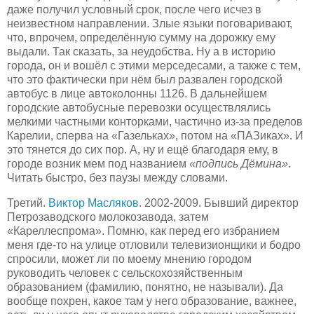
даже получил условный срок, после чего исчез в
неизвестном направлении. Злые языки поговаривают,
что, впрочем, определённую сумму на дорожку ему
выдали. Так сказать, за неудобства. Ну а в историю
города, он и вошёл с этими мерседесами, а также с тем,
что это фактически при нём был развален городской
автобус в лице автоколонны 1126. В дальнейшем
городские автобусные перевозки осуществлялись
мелкими частными конторками, частично из-за пределов
Карелии, сперва на «Газельках», потом на «ПАЗиках». И
это тянется до сих пор. А, ну и ещё благодаря ему, в
городе возник мем под названием
«подпись Дёмина»
.
Читать быстро, без паузы между словами.
Третий.
Виктор Масляков
. 2002-2009. Бывший директор
Петрозаводского молокозавода, затем
«Кареллеспрома». Помню, как перед его избранием
меня где-то на улице отловили телевизионщики и бодро
спросили, может ли по моему мнению городом
руководить человек с сельскохозяйственным
образованием (фамилию, понятно, не называли). Да
вообще похрен, какое там у него образование, важнее,