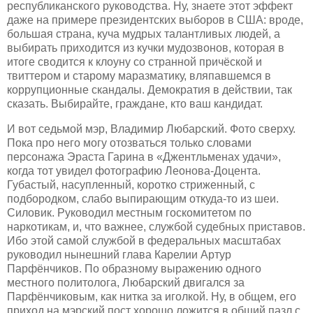
республиканского руководства. Ну, знаете этот эффект
даже на примере президентских выборов в США: вроде,
большая страна, куча мудрых талантливых людей, а
выбирать приходится из кучки мудозвонов, которая в
итоге сводится к клоуну со странной причёской и
твиттером и старому маразматику, вляпавшемся в
коррупционные скандалы. Демократия в действии, так
сказать. Выбирайте, граждане, кто ваш кандидат.
И вот седьмой мэр, Владимир Любарский. Фото сверху.
Пока про него могу отозваться только словами
персонажа Эраста Гарина в «Джентльменах удачи»,
когда тот увидел фотографию Леонова-Доцента.
Губастый, насупленный, коротко стриженный, с
подбородком, слабо выпирающим откуда-то из шеи.
Силовик. Руководил местным госкомитетом по
наркотикам, и, что важнее, службой судебных приставов.
Ибо этой самой службой в федеральных масштабах
руководил нынешний глава Карелии Артур
Парфёнчиков. По образному выражению одного
местного политолога, Любарский двигался за
Парфёнчиковым, как нитка за иголкой. Ну, в общем, его
приход на мэрский пост хорошо ложится в общий пазл с