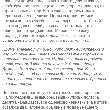
вляпался по крупному: на него завели дело за взятку в
особо крупном размере (около полутора миллионов) от
строительных контор. И это ещё оказалось только
первым делом в цепочке. Потом ему припомнили
поездки во внеслужебные командировки за казённый
счёт, и недавно – ещё два дела, по которым пока
обвинения не предъявлено. Мирошник по делу
председателя тоже проходила. Пока в качестве
свидетеля, но фиг знает, чем там всё закончится.
Примечательно тут одно. Мирошник - единственный
мэр, который выбирался не голосованием горожан, а
голосованием горсовета. И единственный городской
глава, который что-то показал. И Катанандов, и
Дёмин, и Ширшина выбирались всенародно. Как и
находящийся под следствием депутат Боднарчук. Как
видите, всенародное голосование качества избранных
не гарантирует.
Впрочем, не гарантирует его и голосование горсовета.
На последовавшие выборы, выдвинулось с полтора
десятка кандидатов, всё одинаково невнятные, а в итоге
осталось два человека, оба явные люди нынешнего