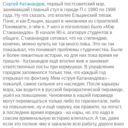
Сергей Катанандов
, первый постсоветский мэр,
занимавший главный стул в городе П с 1990 по 1998
года. Ну что сказать, это вполне Ельцинский типаж.
Паче, и как Ельцин, вышел в чиновники из строителей.
Понимаете, о чём я. У него и погонялово было «Мэр
Стаканандов». В начале 90-х, агитируя студентов в
общаге, Стаканандов сетовал, что на стипендию,
конечно, можно купить не так много пива. Это он так
показывал, что понимает проблемы студенчества. Были
и более пикантные истории, но для них пока время не
пришло - Катанандов ещё вполне жив и занимает
ответственные посты при кормушках. В управлении
городом запомнился только тем, что каждый год
открывал по фонтану. Мем «струя Катанандова» -
пожалуй, самое сильное его наследие. После карьеры
мэра, как водится в русской бюрократической пирамиде,
ушёл на повышение. Чиновники в нашей пирамиде
могут перемещаться только либо по горизонтали, либо
на повышение, ну и ещё наружу, как правило, на погост,
в последнее время изредка - на нары, но это надо в
совсем криминальную историю вляпаться. А так, даже
если это полное чмо и завалило всю работу, дороги вниз