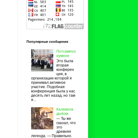
Популярные сообщения
Потсимпоз
иумное
Это была
вторая
конферен
ция, в
организации которой я
принимал активное
участие. Подобная
конференция была у нас
десять лет назад, но там
я...
Калевала
дыбом
— Ты же
сказал, что
это
древняя
легенда. — Правильно.