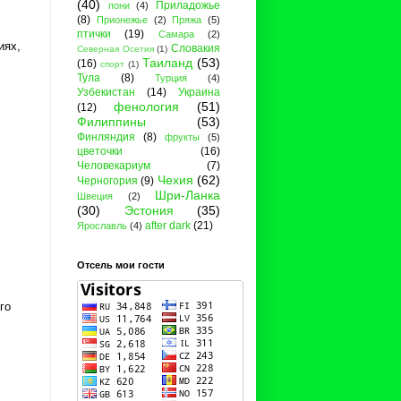
(40)
Приладожье
пони
(4)
(8)
Прионежье
(2)
Пряжа
(5)
птички
(19)
Самара
(2)
иях,
Словакия
Северная Осетия
(1)
Таиланд
(53)
(16)
спорт
(1)
Тула
(8)
Турция
(4)
Узбекистан
(14)
Украина
фенология
(51)
(12)
Филиппины
(53)
Финляндия
(8)
фрукты
(5)
цветочки
(16)
Человекариум
(7)
Чехия
(62)
Черногория
(9)
Шри-Ланка
Швеция
(2)
(30)
Эстония
(35)
after dark
(21)
Ярославль
(4)
Отсель мои гости
го