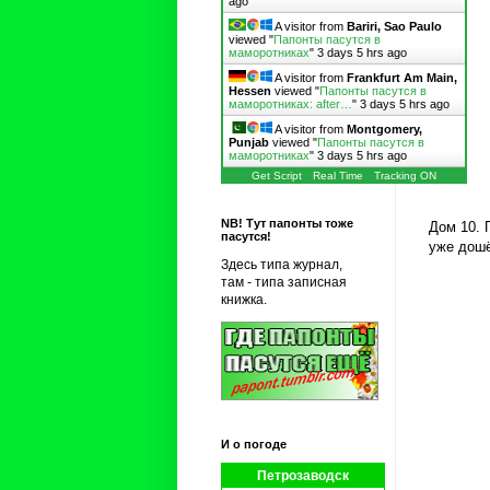
ago
A visitor from
Bariri, Sao Paulo
viewed "
Папонты пасутся в
маморотниках
"
3 days 5 hrs ago
A visitor from
Frankfurt Am Main,
Hessen
viewed "
Папонты пасутся в
маморотниках: after…
"
3 days 5 hrs ago
A visitor from
Montgomery,
Punjab
viewed "
Папонты пасутся в
маморотниках
"
3 days 5 hrs ago
Get Script
Real Time
Tracking ON
NB! Тут папонты тоже
Дом 10. 
пасутся!
уже дошё
Здесь типа журнал,
там - типа записная
книжка.
И о погоде
Петрозаводск