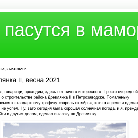
 пасутся в мамо
е, 2 мая 2021 г.
янка II, весна 2021
, товарищи, проходим, здесь нет ничего интересного. Просто очередной
 о строительстве района Древлянка II в Петрозаводске. Помаленьку
емся к стандартному графику «апрель-октябрь», хотя в апреле я сдела
 не успел. Ну, зато сегодня была хорошая солнечная погода, и я, прежд
йти к другим делам, сделал вылазку на Древлянку.