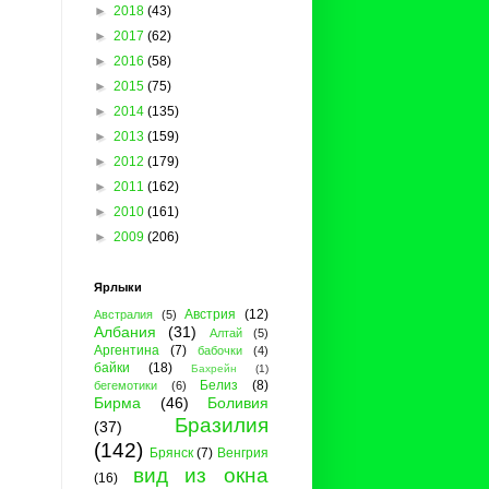
►
2018
(43)
►
2017
(62)
►
2016
(58)
►
2015
(75)
►
2014
(135)
►
2013
(159)
►
2012
(179)
►
2011
(162)
►
2010
(161)
►
2009
(206)
Ярлыки
Австрия
(12)
Австралия
(5)
Албания
(31)
Алтай
(5)
Аргентина
(7)
бабочки
(4)
байки
(18)
Бахрейн
(1)
Белиз
(8)
бегемотики
(6)
Бирма
(46)
Боливия
Бразилия
(37)
(142)
Брянск
(7)
Венгрия
вид из окна
(16)