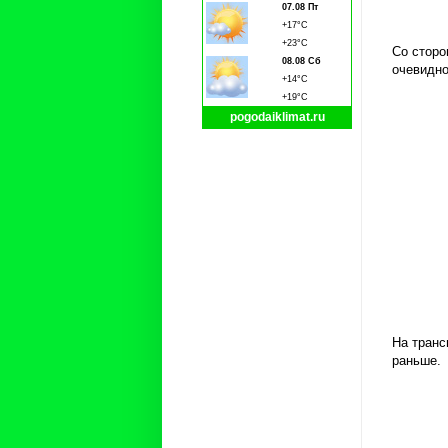
07.08 Пт
+17°C
+23°C
Со сторо
08.08 Сб
очевидно
+14°C
+19°C
pogodaiklimat.ru
На транс
раньше.