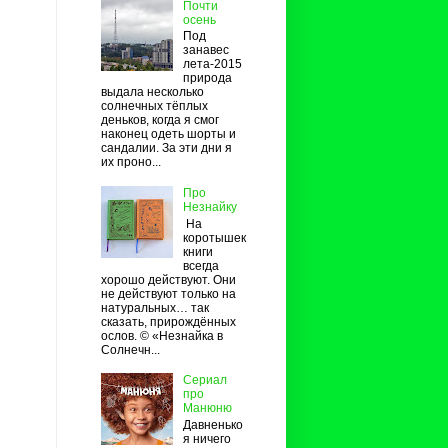
Почти
осень
Под
занавес
лета-2015
природа
выдала несколько
солнечных тёплых
деньков, когда я смог
наконец одеть шорты и
сандалии. За эти дни я
их проно...
Про
Незнайку
На
коротышек
книги
всегда
хорошо действуют. Они
не действуют только на
натуральных… так
сказать, прирождённых
ослов. © «Незнайка в
Солнечн...
Сериал
про
Манюню
Давненько
я ничего