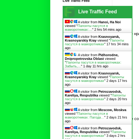
Live Traffic Feed
Live Traffic Feed
A visitor from
Hanoi, Ha Noi
viewed "
Папонты пасутся в
маморотниках:…
"
2 hrs 54 mins ago
А мне нр
A visitor from
Krasnoyarsk,
Krasnoyarskiy Kray
viewed "
Папонты
пасутся в маморотниках
"
17 hrs 34 mins
ago
A visitor from
Pidhorodne,
Dnipropetrovska Oblast
viewed
"
Папонты пасутся в маморотниках:
Забыть,…
"
1 day 11 hrs ago
A visitor from
Krasnoyarsk,
Krasnoyarskiy Kray
viewed "
Папонты
пасутся в маморотниках
"
2 days 17 hrs
ago
A visitor from
Petrozavodsk,
Kareliya, Respublika
viewed "
Папонты
пасутся в маморотниках
"
2 days 20 hrs
ago
A visitor from
Moscow, Moskva
viewed "
Папонты пасутся в
маморотниках: Пагода…
"
2 days 21 hrs
Он же со
ago
A visitor from
Petrozavodsk,
Kareliya, Respublika
viewed "
Папонты
пасутся в маморотниках
"
3 days 2 hrs