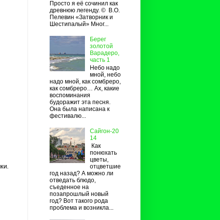
Просто я её сочинил как
древнюю легенду. © В.О.
Пелевин «Затворник и
Шестипалый» Мног...
Берег
золотой
Варадеро,
часть 1
Небо надо
мной, небо
надо мной, как сомбреро,
как сомбреро… Ах, какие
воспоминания
будоражит эта песня.
Она была написана к
фестивалю...
Сайгон-20
14
Как
понюхать
цветы,
ки.
отцветшие
год назад? А можно ли
отведать блюдо,
съеденное на
позапрошлый новый
год? Вот такого рода
проблема и возникла...