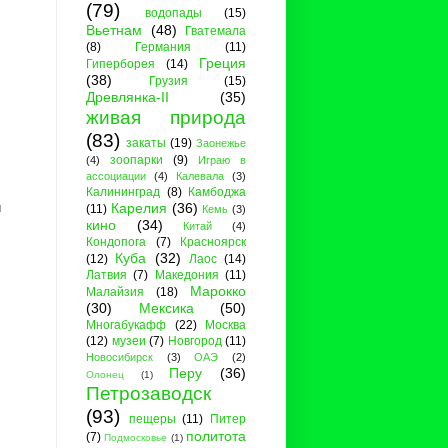
(79)
водопады
(15)
Вьетнам
(48)
Гватемала
(8)
Германия
(11)
Греция
Гиперборея
(14)
(38)
Грузия
(15)
Древлянка-II
(35)
живая природа
(83)
закаты
(19)
Заонежье
зоопарки
(9)
(4)
Играю в
ассоциации
(4)
Калевала
(3)
Калининград
(8)
Камбоджа
Карелия
(36)
и
(11)
Кемь
(3)
кино
(34)
Китай
(4)
Кондопога
(7)
Красноярск
Куба
(32)
(12)
Лаос
(14)
Латвия
(7)
Македония
(11)
Марокко
Малайзия
(18)
(30)
Мексика
(50)
Многабукафф
(22)
Москва
(12)
музеи
(7)
Новгород
(11)
Новосибирск
(3)
ОАЭ
(2)
Перу
(36)
Олонец
(1)
Петрозаводск
(93)
пещеры
(11)
Питер
политота
(7)
Подмосковье
(1)