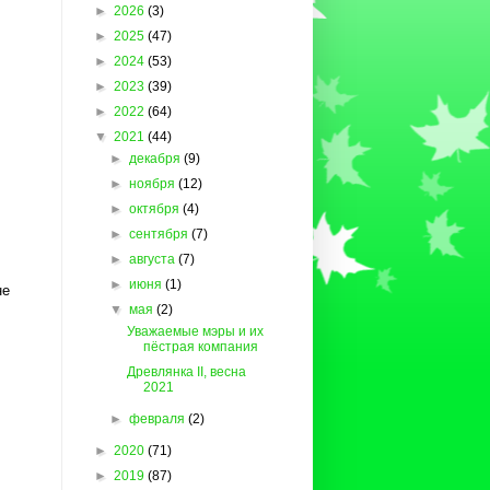
►
2026
(3)
►
2025
(47)
►
2024
(53)
►
2023
(39)
►
2022
(64)
▼
2021
(44)
►
декабря
(9)
►
ноября
(12)
►
октября
(4)
►
сентября
(7)
►
августа
(7)
►
июня
(1)
не
▼
мая
(2)
Уважаемые мэры и их
пёстрая компания
Древлянка II, весна
2021
►
февраля
(2)
►
2020
(71)
►
2019
(87)