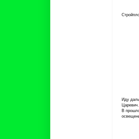
Стройпло
Иду даль
Царевич.
В прошло
освещени