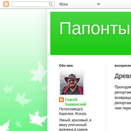
Папонты
Обо мне
воскресень
Древл
Проходим
репортаж
возвраща
Сергей
репортаж
Знаменский
чем пере
Петрозаводск,
Карелия, Russia
Умный, красивый, в
меру упитанный
мужчина в самом