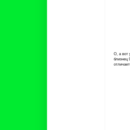
О, а вот
близнец 
отличает