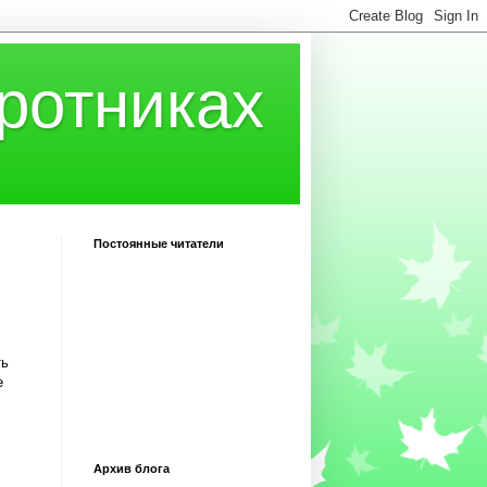
ротниках
Постоянные читатели
ть
е
Архив блога