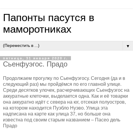
Папонты пасутся в
маморотниках
▼
пятница, 31 января 2020 г.
Сьенфуэгос. Прадо
Продолжаем прогулку по Сьенфуэгосу. Сегодня (да и в
следующий раз) мы пройдёмся по его главной улице.
Среди десятков улочек, расчерчивающих Сьенфуэгос на
аккуратные клеточки, выделается одна. Как и её товарки
она аккуратно идёт с севера на юг, отсекая полуостров,
на котором находится Пуэбло Нуэво. Улица эта
надписана на карте как улица 37, но больше она
известна под своим старым названием – Пасео дель
Прадо