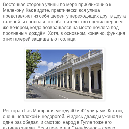
Восточная сторона улицы по мере приближению к
Малекону. Как видите, практически вся улица
представляет из себя шеренгу переходящих друг в друга
галерей, и сполна я это обстоятельство оценил первым
же вечером, когда возвращался на место ночлега под
проливным дождём. Хотя, в основном, конечно, функция
этих галерей защищать от солнца.
Ресторан Las Mamparas между 40 и 42 улицами. Кстати,
очень неплохой и недорогой. Я здесь дважды ужинал и
один раз обедал, и смотрю, народ в Гугле тоже его
активно хвалит. Если поедете в Сьенфуэгос – смело