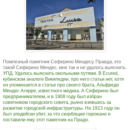
Помпезный памятник Сеферино Мендесу. Правда, кто
такой Сеферино Мендес, мне так и не удалось выяснить.
УПД. Удалось выяснить окольными путями. В Ecured,
кубинском аналоге Википедии, про него статьи нет, хотя
он упоминается в статье про своего брата, Альфредо
Мендес Агирре, известного медика. А Сеферино был
предпринимателем, и в 1908 году был избран
советником городского совета, рьяно взявшись за
развитие городской инфраструктуры. Но 1913 году он
был злодейски убит, за что скорбящие горожане и
поставили ему этот памятник на Прадо.