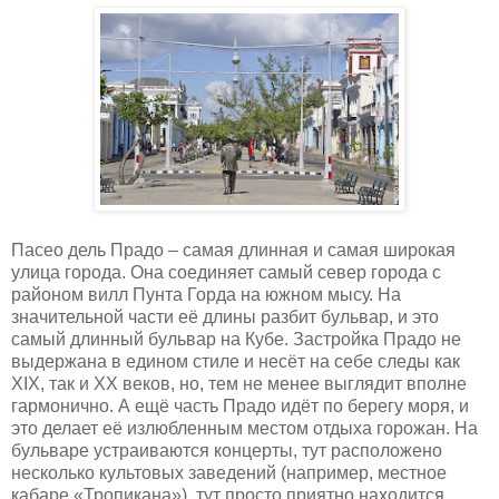
Пасео дель Прадо – самая длинная и самая широкая
улица города. Она соединяет самый север города с
районом вилл Пунта Горда на южном мысу. На
значительной части её длины разбит бульвар, и это
самый длинный бульвар на Кубе. Застройка Прадо не
выдержана в едином стиле и несёт на себе следы как
XIX, так и XX веков, но, тем не менее выглядит вполне
гармонично. А ещё часть Прадо идёт по берегу моря, и
это делает её излюбленным местом отдыха горожан. На
бульваре устраиваются концерты, тут расположено
несколько культовых заведений (например, местное
кабаре «Тропикана»), тут просто приятно находится.