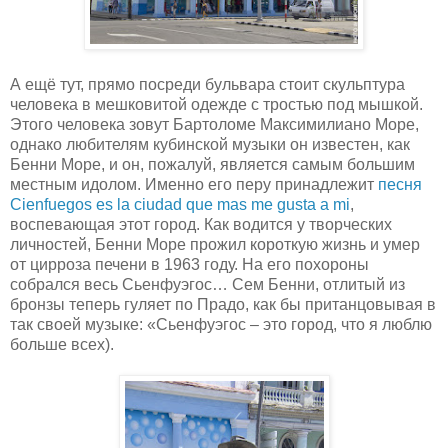
А ещё тут, прямо посреди бульвара стоит скульптура
человека в мешковитой одежде с тростью под мышкой.
Этого человека зовут Бартоломе Максимилиано Море,
однако любителям кубинской музыки он известен, как
Бенни Море, и он, пожалуй, является самым большим
местным идолом. Именно его перу принадлежит
песня
Cienfuegos es la ciudad que mas me gusta a mi
,
воспевающая этот город. Как водится у творческих
личностей, Бенни Море прожил короткую жизнь и умер
от цирроза печени в 1963 году. На его похороны
собрался весь Сьенфуэгос… Сем Бенни, отлитый из
бронзы теперь гуляет по Прадо, как бы пританцовывая в
так своей музыке: «Сьенфуэгос – это город, что я люблю
больше всех).