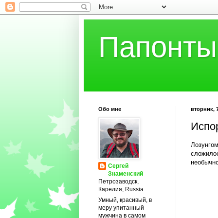
Папонты
Обо мне
вторник, 7
Испо
Лозунгом
сложилос
необычно
Сергей
Знаменский
Петрозаводск,
Карелия, Russia
Умный, красивый, в
меру упитанный
мужчина в самом