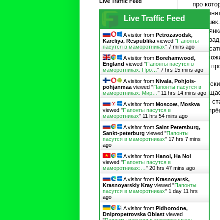
Live Traffic Feed
про кото
выполнят
Live Traffic Feed
камешек.
обезьянк
A visitor from
Petrozavodsk,
виноград
Kareliya, Respublika
viewed "
Папонты
пасутся в маморотниках
"
7 mins ago
сотрясат
предложи
A visitor from
Borehamwood,
England
viewed "
Папонты пасутся в
бы не пр
маморотниках: Про…
"
7 hrs 15 mins ago
A visitor from
Nivala, Pohjois-
Советски
pohjanmaa
viewed "
Папонты пасутся в
поглощае
маморотниках: Мир…
"
11 hrs 14 mins ago
жертв ст
A visitor from
Moscow, Moskva
не попрё
viewed "
Папонты пасутся в
маморотниках
"
11 hrs 54 mins ago
A visitor from
Saint Petersburg,
Sankt-peterburg
viewed "
Папонты
пасутся в маморотниках
"
17 hrs 7 mins
ago
A visitor from
Hanoi, Ha Noi
viewed "
Папонты пасутся в
маморотниках:…
"
20 hrs 47 mins ago
A visitor from
Krasnoyarsk,
Krasnoyarskiy Kray
viewed "
Папонты
пасутся в маморотниках
"
1 day 11 hrs
ago
A visitor from
Pidhorodne,
Dnipropetrovska Oblast
viewed