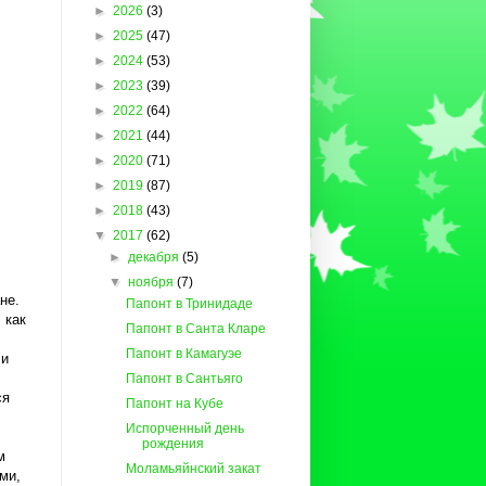
►
2026
(3)
►
2025
(47)
►
2024
(53)
►
2023
(39)
►
2022
(64)
►
2021
(44)
►
2020
(71)
►
2019
(87)
►
2018
(43)
▼
2017
(62)
►
декабря
(5)
▼
ноября
(7)
не.
Папонт в Тринидаде
 как
Папонт в Санта Кларе
Папонт в Камагуэе
чи
Папонт в Сантьяго
ся
Папонт на Кубе
Испорченный день
рождения
м
Моламьяйнский закат
ми,