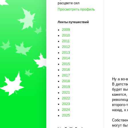
расцвете сил
Просмотреть профиль
Ленты путешествий
2009
2010
2011
2012
2013
2014
2015
2016
2017
Ну а во-
2018
В детств
2019
будет вы
2021
кажется,
2022
революци
2023
второго-
назад, к 
2024
2025
Собствен
могут бы