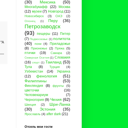
(30)
Мексика
(50)
Многабукафф
(22)
Москва
(12)
музеи
(7)
Новгород
(11)
Новосибирск
(3)
ОАЭ
(2)
Перу
(36)
Олонец
(1)
Петрозаводск
(93)
пещеры
(11)
Питер
политота
(7)
Подмосковье
(1)
 "А
(40)
Приладожье
пони
(4)
(8)
Прионежье
(2)
Пряжа
(5)
птички
(19)
Самара
(2)
Словакия
Северная Осетия
(1)
Таиланд
(53)
(16)
спорт
(1)
Тула
(8)
Турция
(4)
Узбекистан
(14)
Украина
фенология
(51)
(12)
Филиппины
(53)
Финляндия
(8)
фрукты
(5)
цветочки
(16)
Человекариум
(7)
Чехия
(62)
Черногория
(9)
Шри-Ланка
Швеция
(2)
(30)
Эстония
(35)
after dark
(21)
Ярославль
(4)
Отсель мои гости