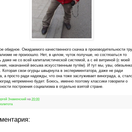
ое обидное. Ожидаемого качественного скачка в производительности тр
ализме не произошло. Нет, в целом, чуток получше, но состязаться то
 даже не со всей капиталистической системой, а с её витриной (с моей
ения, накачанной весьма искусственным путём). И тут мы, увы, обезьянк
. Которая свои огурцы швырнула в экспериментатора, даже не ради
а, а просто ради надежды, что она тоже заслуживает винограда, а, стал
ноград непременно будет. Боюсь, именно поэтому классики говорили о
ности построения социализма в отдельно взятой стране.
ргей Знаменский
на
20:00
политота
мментария: