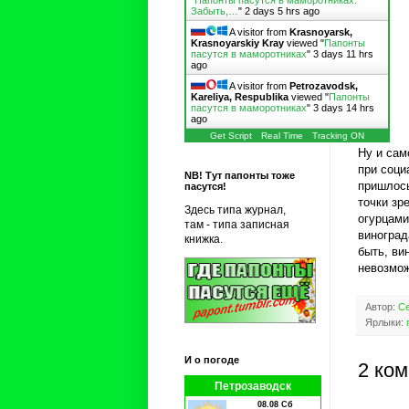
"
Папонты пасутся в маморотниках:
Забыть,…
"
2 days 5 hrs ago
A visitor from
Krasnoyarsk,
Krasnoyarskiy Kray
viewed "
Папонты
пасутся в маморотниках
"
3 days 11 hrs
ago
A visitor from
Petrozavodsk,
Kareliya, Respublika
viewed "
Папонты
пасутся в маморотниках
"
3 days 14 hrs
ago
Get Script
Real Time
Tracking ON
Ну и сам
при соци
NB! Тут папонты тоже
пришлось
пасутся!
точки зр
Здесь типа журнал,
огурцами
там - типа записная
виноград
книжка.
быть, ви
невозмож
Автор:
Се
Ярлыки:
И о погоде
2 ко
Петрозаводск
08.08 Сб