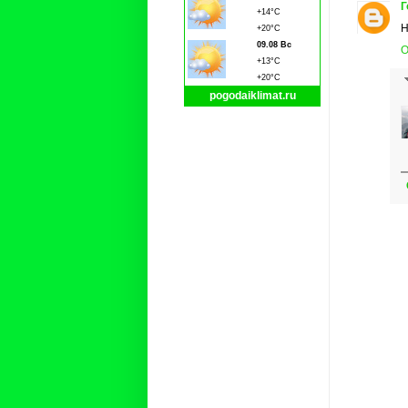
Г
+14°C
Н
+20°C
09.08 Вс
О
+13°C
+20°C
pogodaiklimat.ru