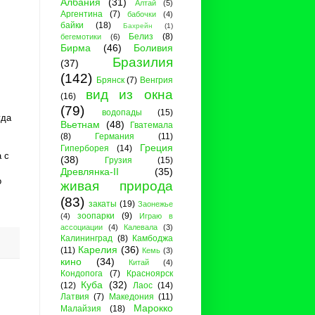
Албания
(31)
Алтай
(5)
Аргентина
(7)
бабочки
(4)
байки
(18)
Бахрейн
(1)
Белиз
(8)
бегемотики
(6)
Бирма
(46)
Боливия
Бразилия
(37)
(142)
Брянск
(7)
Венгрия
вид из окна
(16)
(79)
водопады
(15)
уда
Вьетнам
(48)
Гватемала
(8)
Германия
(11)
Греция
Гиперборея
(14)
а с
(38)
Грузия
(15)
Древлянка-II
(35)
о
живая природа
(83)
закаты
(19)
Заонежье
зоопарки
(9)
(4)
Играю в
ассоциации
(4)
Калевала
(3)
Калининград
(8)
Камбоджа
Карелия
(36)
(11)
Кемь
(3)
кино
(34)
Китай
(4)
Кондопога
(7)
Красноярск
Куба
(32)
(12)
Лаос
(14)
Латвия
(7)
Македония
(11)
Марокко
Малайзия
(18)