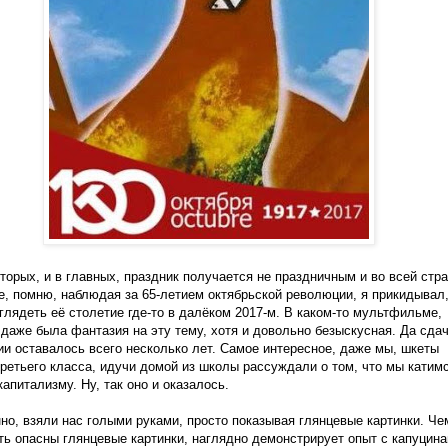
вторых, и в главных, праздник получается не праздничным и во всей стра
е, помню, наблюдая за 65-летием октябрьской революции, я прикидывал,
глядеть её столетие где-то в далёком 2017-м. В каком-то мультфильме,
 даже была фантазия на эту тему, хотя и довольно безыскусная. Да сда
и оставалось всего несколько лет. Самое интересное, даже мы, шкеты
третьего класса, идучи домой из школы рассуждали о том, что мы катим
капитализму. Ну, так оно и оказалось.
но, взяли нас голыми руками, просто показывая глянцевые картинки. Че
ть опасны глянцевые картинки, наглядно демонстрирует опыт с капуцина