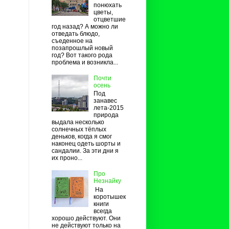
понюхать
цветы,
отцветшие
год назад? А можно ли
отведать блюдо,
съеденное на
позапрошлый новый
год? Вот такого рода
проблема и возникла...
Почти
осень
Под
занавес
лета-2015
природа
выдала несколько
солнечных тёплых
деньков, когда я смог
наконец одеть шорты и
сандалии. За эти дни я
их проно...
Про
Незнайку
На
коротышек
книги
всегда
хорошо действуют. Они
не действуют только на