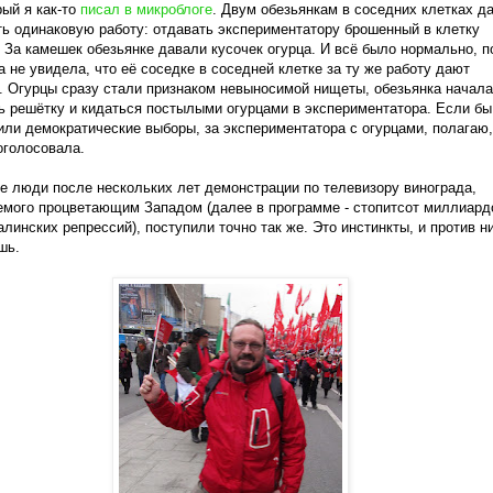
рый я как-то
писал в микроблоге
. Двум обезьянкам в соседних клетках д
ь одинаковую работу: отдавать экспериментатору брошенный в клетку
 За камешек обезьянке давали кусочек огурца. И всё было нормально, п
а не увидела, что её соседке в соседней клетке за ту же работу дают
. Огурцы сразу стали признаком невыносимой нищеты, обезьянка начала
ь решётку и кидаться постылыми огурцами в экспериментатора. Если бы
ли демократические выборы, за экспериментатора с огурцами, полагаю,
оголосовала.
е люди после нескольких лет демонстрации по телевизору винограда,
мого процветающим Западом (далее в программе - стопитсот миллиард
алинских репрессий), поступили точно так же. Это инстинкты, и против н
шь.