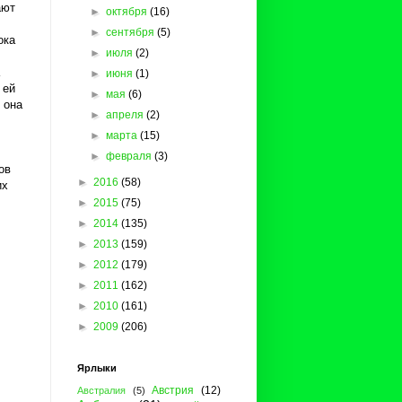
ают
►
октября
(16)
►
сентября
(5)
ока
►
июля
(2)
►
июня
(1)
 ей
►
мая
(6)
 она
►
апреля
(2)
►
марта
(15)
►
февраля
(3)
ов
►
2016
(58)
их
►
2015
(75)
►
2014
(135)
►
2013
(159)
►
2012
(179)
►
2011
(162)
►
2010
(161)
►
2009
(206)
Ярлыки
Австрия
(12)
Австралия
(5)