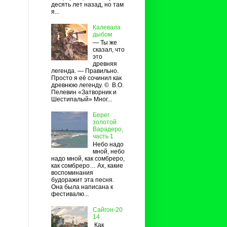
десять лет назад, но там
я...
Калевала
дыбом
— Ты же
сказал, что
это
древняя
легенда. — Правильно.
Просто я её сочинил как
древнюю легенду. © В.О.
Пелевин «Затворник и
Шестипалый» Мног...
Берег
золотой
Варадеро,
часть 1
Небо надо
мной, небо
надо мной, как сомбреро,
как сомбреро… Ах, какие
воспоминания
будоражит эта песня.
Она была написана к
фестивалю...
Сайгон-20
14
Как