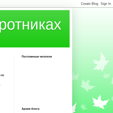
ротниках
Постоянные читатели
 не
.
Архив блога