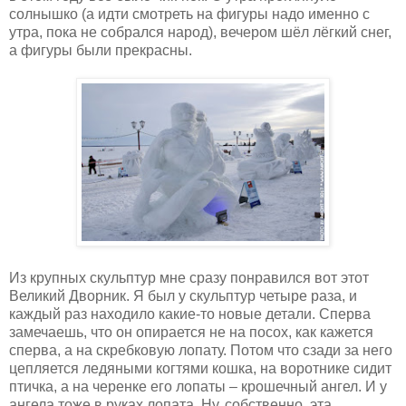
солнышко (а идти смотреть на фигуры надо именно с
утра, пока не собрался народ), вечером шёл лёгкий снег,
а фигуры были прекрасны.
Из крупных скульптур мне сразу понравился вот этот
Великий Дворник. Я был у скульптур четыре раза, и
каждый раз находило какие-то новые детали. Сперва
замечаешь, что он опирается не на посох, как кажется
сперва, а на скребковую лопату. Потом что сзади за него
цепляется ледяными когтями кошка, на воротнике сидит
птичка, а на черенке его лопаты – крошечный ангел. И у
ангела тоже в руках лопата. Ну, собственно, эта