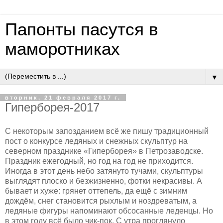
Папонты пасутся в
маморотниках
▼
вторник, 21 февраля 2017 г.
Гиперборея-2017
С некоторым запозданием всё же пишу традиционный
пост о конкурсе ледяных и снежных скульптур на
северном празднике «Гиперборея» в Петрозаводске.
Праздник ежегодный, но год на год не приходится.
Иногда в этот день небо затянуто тучами, скульптуры
выглядят плоско и безжизненно, фотки некрасивы. А
бывает и хуже: грянет оттепель, да ещё с зимним
дождём, снег становится рыхлым и ноздреватым, а
ледяные фигуры напоминают обсосанные леденцы. Но
в этом году всё было чик-пок. С утра проглянуло