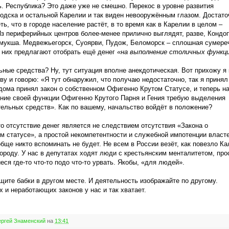
. Республика? Это даже уже не смешно. Перекос в уровне развития
одска и остальной Карелии и так виден невооружённым глазом. Достато
ть, что в городе население растёт, в то время как в Карелии в целом –
Из периферийных центров более-менее прилично выглядят, разве, Кондо
мукша. Медвежьегорск, Суоярви, Пудож, Беломорск – сплошная сумере
у них предлагают отобрать ещё денег
«на выполнение столичных функц
ные средства? Ну, тут ситуация вполне анекдотическая. Вот прихожу я 
ву и говорю: «Я тут обнаружил, что получаю недостаточно, так я принял
дома принял закон о собственном Офигенно Крутом Статусе, и теперь н
ние своей функции Офигенно Крутого Парня и Гения требую выделения
ельных средств». Как по вашему, начальство войдёт в положение?
то отсутствие денег является не следствием отсутствия «Закона о
м статусе», а простой некомпетентности и служебной импотенции власте
обще никто вспоминать не будет. Не всем в России везёт, как повезло Ка
ороду. У нас в депутатах ходят люди с крестьянским менталитетом, про
ся где-то что-то подо что-то урвать. Якобы, «для людей».
щите бабки в другом месте. И деятельность изображайте по другому.
 и неработающих законов у нас и так хватает.
ргей Знаменский
на
13:41