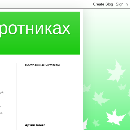
ротниках
Постоянные читатели
а,
т
».
Архив блога