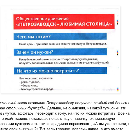
иканский закон позволит Петрозаводску получать каждый год деньги 
ние столичных функций»
. Дальше, не объясняя, из какой тумбочки эти
озьмутся, аффтары переходят к тому, на что их можно потратить. Всё ка
 онлайн-казино: показывают счастливую парочку, оклеивающую
ровыми купюрами стенки и вкрадчиво спрашивают; «А вы уже решили, 
атите свой выигрыш?» Тут ведь главное, вовлечь народ, а что вместо