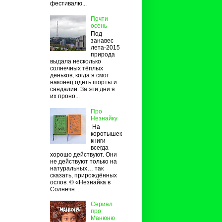
фестивалю...
Почти
осень
Под
занавес
лета-2015
природа
выдала несколько
солнечных тёплых
деньков, когда я смог
наконец одеть шорты и
сандалии. За эти дни я
их проно...
Про
Незнайку
На
коротышек
книги
всегда
хорошо действуют. Они
не действуют только на
натуральных… так
сказать, прирождённых
ослов. © «Незнайка в
Солнечн...
Сериал
про
Манюню