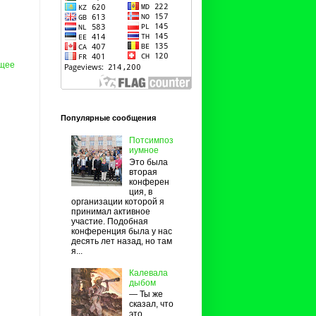
щее
Популярные сообщения
Потсимпоз
иумное
Это была
вторая
конферен
ция, в
организации которой я
принимал активное
участие. Подобная
конференция была у нас
десять лет назад, но там
я...
Калевала
дыбом
— Ты же
сказал, что
это