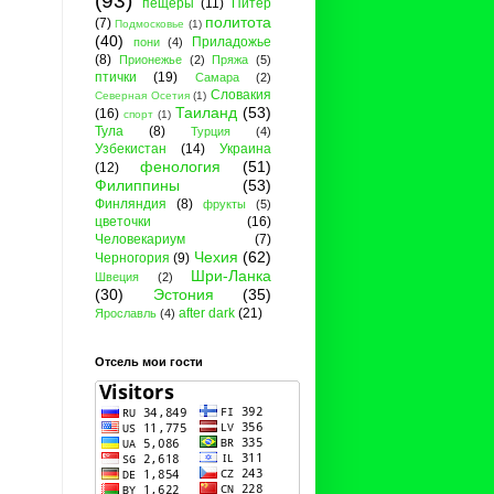
(93)
пещеры
(11)
Питер
политота
(7)
Подмосковье
(1)
(40)
Приладожье
пони
(4)
(8)
Прионежье
(2)
Пряжа
(5)
птички
(19)
Самара
(2)
Словакия
Северная Осетия
(1)
Таиланд
(53)
(16)
спорт
(1)
Тула
(8)
Турция
(4)
Узбекистан
(14)
Украина
фенология
(51)
(12)
Филиппины
(53)
Финляндия
(8)
фрукты
(5)
цветочки
(16)
Человекариум
(7)
Чехия
(62)
Черногория
(9)
Шри-Ланка
Швеция
(2)
(30)
Эстония
(35)
after dark
(21)
Ярославль
(4)
Отсель мои гости