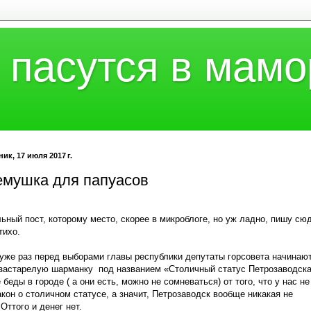
 пасутся в мамо
ик, 17 июля 2017 г.
емушка для папуасов
ьный пост, которому место, скорее в микроблоге, но уж ладно, пишу сюд
тихо.
уже раз перед выборами главы республики депутаты горсовета начинаю
 застарелую шарманку
под названием «Столичный статус Петрозаводска
 беды в городе ( а они есть, можно не сомневаться) от того, что у нас не
акон о столичном статусе, а значит, Петрозаводск вообще никакая не
Оттого и денег нет.