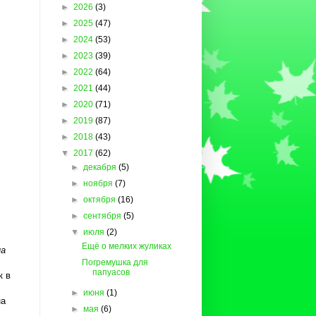
►
2026
(3)
►
2025
(47)
►
2024
(53)
►
2023
(39)
►
2022
(64)
►
2021
(44)
►
2020
(71)
►
2019
(87)
►
2018
(43)
▼
2017
(62)
►
декабря
(5)
►
ноября
(7)
►
октября
(16)
►
сентября
(5)
▼
июля
(2)
Ещё о мелких жуликах
на
Погремушка для
папуасов
к в
►
июня
(1)
на
►
мая
(6)