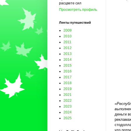
расцвете сил
Просмотреть профиль
Ленты путешествий
2009
2010
2011
2012
2013
2014
2015
2016
2017
2018
2019
2021
2022
«Республ
2023
выполне
2024
деньги в
2025
рекламах
стодолла
что потр