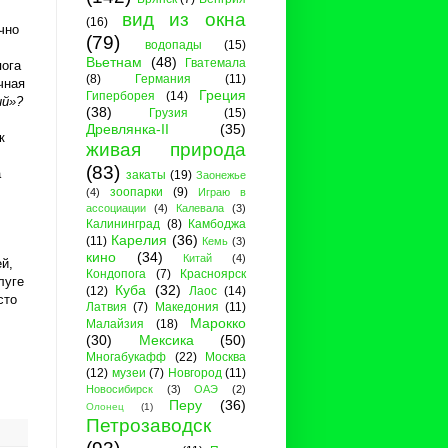
вид из окна
(16)
чно
(79)
водопады
(15)
Вьетнам
(48)
Гватемала
пога
(8)
Германия
(11)
чная
Греция
Гиперборея
(14)
ий»?
(38)
Грузия
(15)
Древлянка-II
(35)
к
живая природа
(83)
а
закаты
(19)
Заонежье
зоопарки
(9)
(4)
Играю в
ассоциации
(4)
Калевала
(3)
Калининград
(8)
Камбоджа
Карелия
(36)
(11)
Кемь
(3)
кино
(34)
Китай
(4)
й,
Кондопога
(7)
Красноярск
луге
Куба
(32)
(12)
Лаос
(14)
сто
Латвия
(7)
Македония
(11)
Марокко
Малайзия
(18)
(30)
Мексика
(50)
Многабукафф
(22)
Москва
(12)
музеи
(7)
Новгород
(11)
Новосибирск
(3)
ОАЭ
(2)
Перу
(36)
Олонец
(1)
Петрозаводск