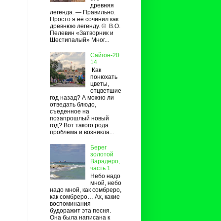
древняя
легенда. — Правильно.
Просто я её сочинил как
древнюю легенду. © В.О.
Пелевин «Затворник и
Шестипалый» Мног...
Сайгон-20
14
Как
понюхать
цветы,
отцветшие
год назад? А можно ли
отведать блюдо,
съеденное на
позапрошлый новый
год? Вот такого рода
проблема и возникла...
Берег
золотой
Варадеро,
часть 1
Небо надо
мной, небо
надо мной, как сомбреро,
как сомбреро… Ах, какие
воспоминания
будоражит эта песня.
Она была написана к