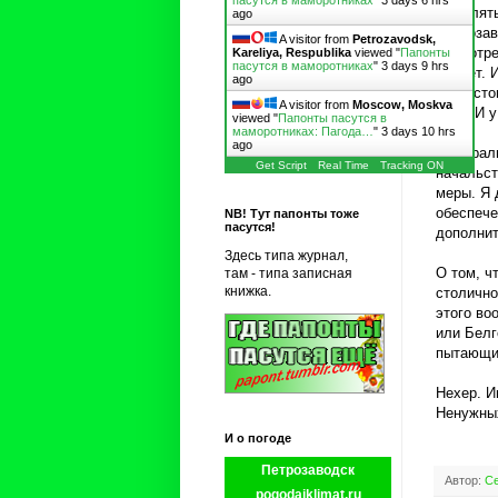
пасутся в маморотниках
"
3 days 6 hrs
выделять
ago
Петрозав
A visitor from
Petrozavodsk,
посмотре
Kareliya, Respublika
viewed "
Папонты
пасутся в маморотниках
"
3 days 9 hrs
падает. 
ago
да Косто
A visitor from
Moscow, Moskva
зона. И 
viewed "
Папонты пасутся в
маморотниках: Пагода…
"
3 days 10 hrs
ago
Федераль
Get Script
Real Time
Tracking ON
начальст
меры. Я 
обеспече
NB! Тут папонты тоже
пасутся!
дополнит
Здесь типа журнал,
О том, ч
там - типа записная
книжка.
столично
этого во
или Белг
пытающие
Нехер. И
Ненужных
И о погоде
Петрозаводск
Автор:
Се
pogodaiklimat.ru