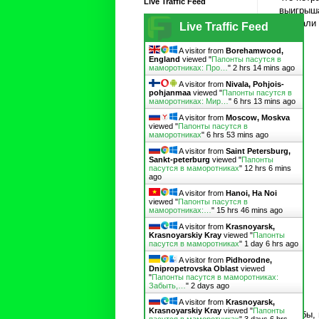
Live Traffic Feed
выигрыша
сделали 
Live Traffic Feed
A visitor from
Borehamwood,
England
viewed "
Папонты пасутся в
маморотниках: Про…
"
2 hrs 14 mins ago
A visitor from
Nivala, Pohjois-
pohjanmaa
viewed "
Папонты пасутся в
маморотниках: Мир…
"
6 hrs 13 mins ago
A visitor from
Moscow, Moskva
viewed "
Папонты пасутся в
маморотниках
"
6 hrs 53 mins ago
A visitor from
Saint Petersburg,
Sankt-peterburg
viewed "
Папонты
пасутся в маморотниках
"
12 hrs 6 mins
ago
A visitor from
Hanoi, Ha Noi
viewed "
Папонты пасутся в
маморотниках:…
"
15 hrs 46 mins ago
A visitor from
Krasnoyarsk,
Krasnoyarskiy Kray
viewed "
Папонты
пасутся в маморотниках
"
1 day 6 hrs ago
A visitor from
Pidhorodne,
Dnipropetrovska Oblast
viewed
"
Папонты пасутся в маморотниках:
Забыть,…
"
2 days ago
A visitor from
Krasnoyarsk,
Krasnoyarskiy Kray
viewed "
Папонты
Но я бы,