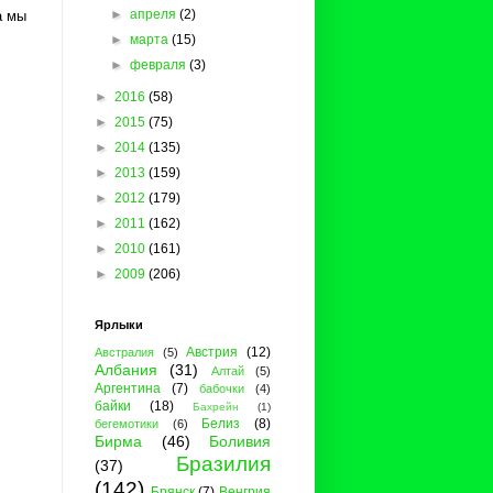
►
апреля
(2)
а мы
►
марта
(15)
►
февраля
(3)
►
2016
(58)
►
2015
(75)
►
2014
(135)
►
2013
(159)
►
2012
(179)
►
2011
(162)
►
2010
(161)
►
2009
(206)
Ярлыки
Австрия
(12)
Австралия
(5)
Албания
(31)
Алтай
(5)
Аргентина
(7)
бабочки
(4)
байки
(18)
Бахрейн
(1)
Белиз
(8)
бегемотики
(6)
Бирма
(46)
Боливия
Бразилия
(37)
(142)
Брянск
(7)
Венгрия