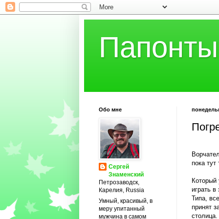
Папонты
Обо мне
понедельн
Погр
Ворчател
пока тут 
Сергей
Знаменский
Который 
Петрозаводск,
играть в
Карелия, Russia
Типа, все
Умный, красивый, в
принят з
меру упитанный
столица. 
мужчина в самом