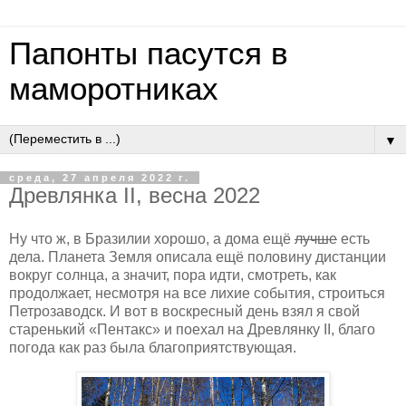
Папонты пасутся в
маморотниках
▼
среда, 27 апреля 2022 г.
Древлянка II, весна 2022
Ну что ж, в Бразилии хорошо, а дома ещё
лучше
есть
дела. Планета Земля описала ещё половину дистанции
вокруг солнца, а значит, пора идти, смотреть, как
продолжает, несмотря на все лихие события, строиться
Петрозаводск. И вот в воскресный день взял я свой
старенький «Пентакс» и поехал на Древлянку II, благо
погода как раз была благоприятствующая.