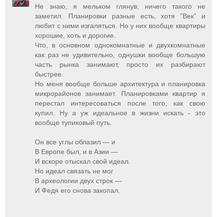
Не знаю, я мельком глянув, ничего такого не
заметил. Планировки разные есть, хотя "Век" и
любит с ними изгаляться. Но у них вообще квартиры
хорошие, хоть и дорогие.
Что, в основном однокомнатные и двухкомнатные
как раз не удивительно, однушки вообще большую
часть рынка занимают, просто их разбирают
быстрее.
Но меня вообще больше архитектура и планировка
микрорайонов занимает. Планировками квартир я
перестал интересоваться после того, как свою
купил. Ну а уж идеальное в жизни искать - это
вообще тупиковый путь.
Он все углы облазил — и
В Европе был, и в Азии —
И вскоре отыскал свой идеал.
Но идеал связать не мог
В археологии двух строк —
И Федя его снова закопал.