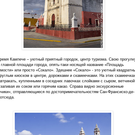
ремя Кампече – уютный приятный городок, центр туризма. Свою прогулк
 главной площади города, опять-таки носящей название «Площадь
мости» или просто «Сокало». Здешнее «Сокало» - это уютный квадратн
круглым киоском в центре, дорожками и скамеечками. На этих скамеечка
втракать, купленными в соседних лавочках слойками с сыром, ветчиной
 запивая их соком или горячим какао. Справа видно экскурсионные
чики», отправляющиеся по достопримечательностям Сан-Франсиско-де-
отсюда.