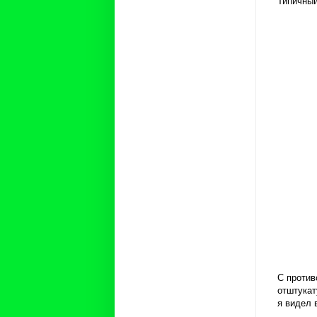
Типичный
С против
отштукат
я видел 