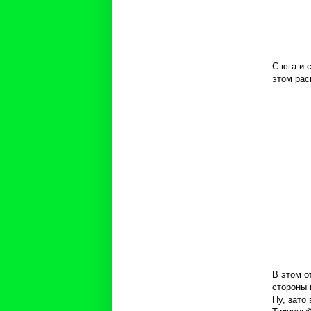
С юга и 
этом рас
В этом о
стороны 
Ну, зато