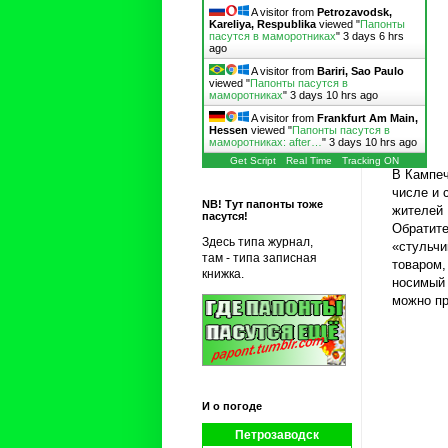
A visitor from
Petrozavodsk,
Kareliya, Respublika
viewed "
Папонты
пасутся в маморотниках
"
3 days 6 hrs
ago
A visitor from
Bariri, Sao Paulo
viewed "
Папонты пасутся в
маморотниках
"
3 days 10 hrs ago
A visitor from
Frankfurt Am Main,
Hessen
viewed "
Папонты пасутся в
маморотниках: after…
"
3 days 10 hrs ago
Get Script
Real Time
Tracking ON
В Кампеч
числе и 
NB! Тут папонты тоже
жителей 
пасутся!
Обратите
Здесь типа журнал,
«стульчи
там - типа записная
товаром,
книжка.
носимый 
можно пр
И о погоде
Петрозаводск