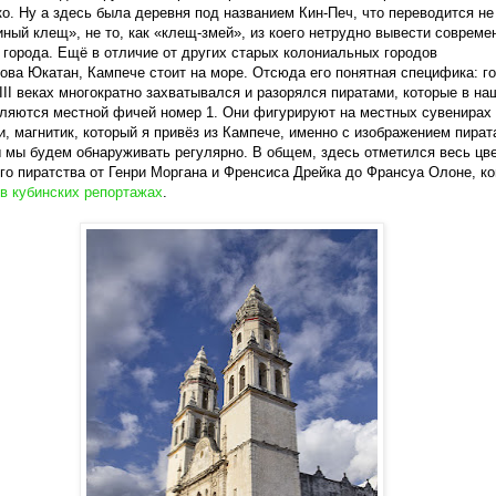
о. Ну а здесь была деревня под названием Кин-Печ, что переводится не 
иный клещ», не то, как «клещ-змей», из коего нетрудно вывести совреме
 города. Ещё в отличие от других старых колониальных городов
ова Юкатан, Кампече стоит на море. Отсюда его понятная специфика: г
III веках многократно захватывался и разорялся пиратами, которые в на
ляются местной фичей номер 1. Они фигурируют на местных сувенирах 
и, магнитик, который я привёз из Кампече, именно с изображением пирата
 мы будем обнаруживать регулярно. В общем, здесь отметился весь цв
го пиратства от Генри Моргана и Френсиса Дрейка до Франсуа Олоне, ко
в кубинских репортажах
.