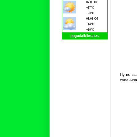
07.08 Пт
+17°C
+23°C
08.08 Сб
+14°C
+19°C
pogodaiklimat.ru
Ну по вы
сувенира