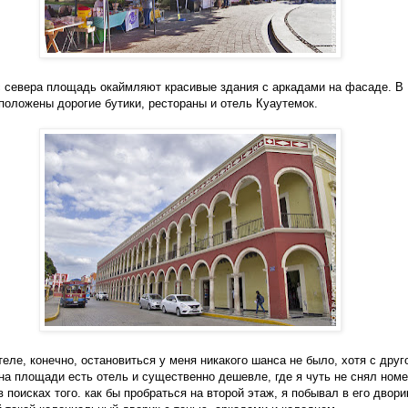
с севера площадь окаймляют красивые здания с аркадами на фасаде. В
положены дорогие бутики, рестораны и отель Куаутемок.
теле, конечно, остановиться у меня никакого шанса не было, хотя с друг
на площади есть отель и существенно дешевле, где я чуть не снял номе
 в поисках того. как бы пробраться на второй этаж, я побывал в его двори