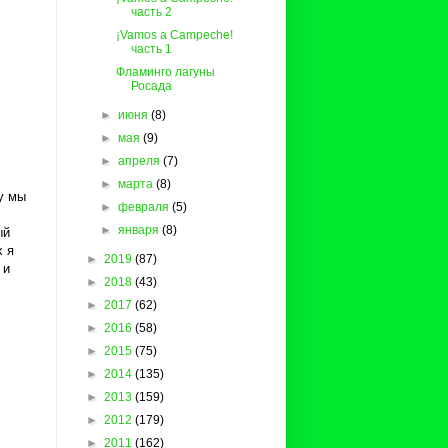
часть 2
¡Vamos a Campeche!
часть 1
Фламинго лагуны
Росада
►
июня
(8)
►
мая
(9)
►
апреля
(7)
►
марта
(8)
у мы
►
февраля
(5)
►
января
(8)
ый
х я
►
2019
(87)
 и
►
2018
(43)
►
2017
(62)
►
2016
(58)
►
2015
(75)
►
2014
(135)
►
2013
(159)
►
2012
(179)
►
2011
(162)