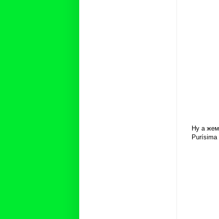
Ну а жем
Purísima