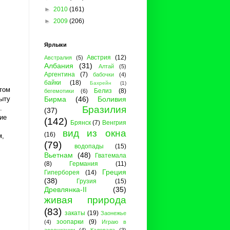
►
2010
(161)
►
2009
(206)
Ярлыки
Австрия
(12)
Австралия
(5)
Албания
(31)
Алтай
(5)
Аргентина
(7)
бабочки
(4)
байки
(18)
Бахрейн
(1)
 том
Белиз
(8)
бегемотики
(6)
ыту
Бирма
(46)
Боливия
.
Бразилия
(37)
кие
(142)
Брянск
(7)
Венгрия
вид из окна
(16)
м,
(79)
водопады
(15)
Вьетнам
(48)
Гватемала
(8)
Германия
(11)
Греция
Гиперборея
(14)
(38)
Грузия
(15)
Древлянка-II
(35)
живая природа
(83)
закаты
(19)
Заонежье
зоопарки
(9)
(4)
Играю в