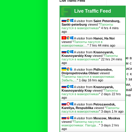
Live Traffic Feed
Live Traffic Feed
A visitor from
Saint Petersburg,
Sankt-peterburg
viewed "
Папонты
пасутся в маморотниках
"
4 hrs 4 mins
ago
A visitor from
Hanoi, Ha Noi
viewed "
Папонты пасутся в
маморотниках:…
"
7 hrs 44 mins ago
A visitor from
Krasnoyarsk,
Krasnoyarskiy Kray
viewed "
Папонты
В наше в
пасутся в маморотниках
"
22 hrs 24 mins
начнём с
ago
Независи
A visitor from
Pidhorodne,
Dnipropetrovska Oblast
viewed
сквер с 
"
Папонты пасутся в маморотниках:
любил за
Забыть,…
"
1 day 16 hrs ago
грибами,
A visitor from
Krasnoyarsk,
«трамвай
Krasnoyarskiy Kray
viewed "
Папонты
пасутся в маморотниках
"
2 days 22 hrs
Кампече 
ago
A visitor from
Petrozavodsk,
Kareliya, Respublika
viewed "
Папонты
пасутся в маморотниках
"
3 days 1 hr ago
A visitor from
Moscow, Moskva
viewed "
Папонты пасутся в
маморотниках: Пагода…
"
3 days 2 hrs
ago