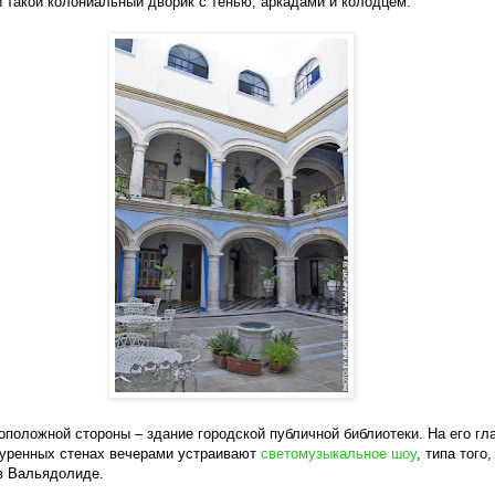
 такой колониальный дворик с тенью, аркадами и колодцем.
оположной стороны – здание городской публичной библиотеки. На его гл
уренных стенах вечерами устраивают
светомузыкальное шоу
, типа того,
в Вальядолиде.