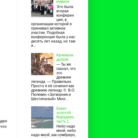
иумное
Это была
вторая
конферен
ция, в
организации которой я
принимал активное
участие. Подобная
конференция была у нас
десять лет назад, но там
я...
Калевала
дыбом
— Ты же
сказал, что
это
древняя
легенда. — Правильно.
Просто я её сочинил как
древнюю легенду. © В.О.
Пелевин «Затворник и
Шестипалый» Мног...
Берег
золотой
Варадеро,
адко
часть 1
 что
Небо надо
мной, небо
надо мной, как сомбреро,