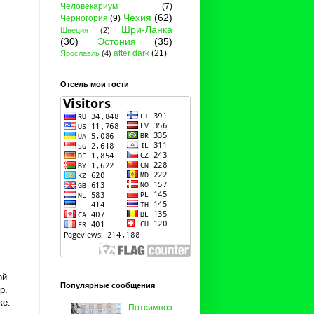
Человекариум
(7)
Чехия
(62)
Черногория
(9)
Шри-Ланка
Швеция
(2)
(30)
Эстония
(35)
after dark
(21)
Ярославль
(4)
Отсель мои гости
ой
Популярные сообщения
р.
ке.
Потсимпоз