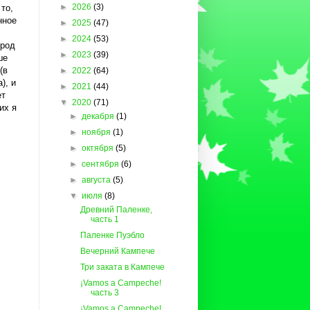
►
2026
(3)
то,
нное
►
2025
(47)
►
2024
(53)
ород
►
2023
(39)
ше
(в
►
2022
(64)
), и
►
2021
(44)
ет
▼
2020
(71)
их я
►
декабря
(1)
►
ноября
(1)
►
октября
(5)
►
сентября
(6)
►
августа
(5)
▼
июля
(8)
Древний Паленке,
часть 1
Паленке Пуэбло
Вечерний Кампече
Три заката в Кампече
¡Vamos a Campeche!
часть 3
¡Vamos a Campeche!