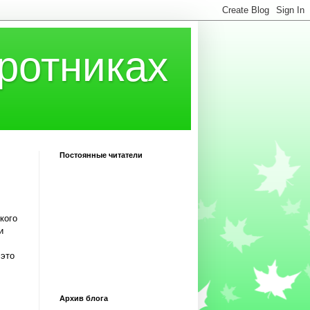
ротниках
Постоянные читатели
кого
и
 это
Архив блога