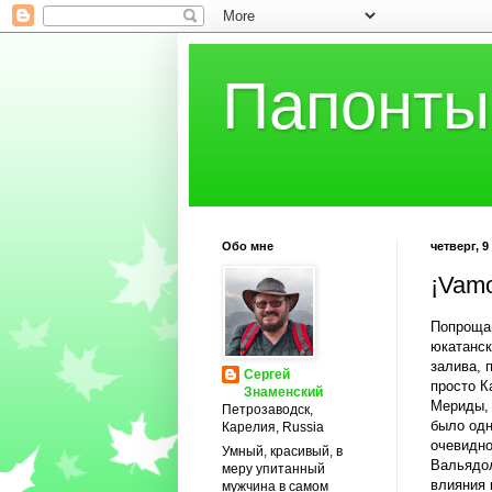
Папонты
Обо мне
четверг, 9
¡Vamo
Попрощав
юкатанск
залива, 
Сергей
просто К
Знаменский
Мериды, 
Петрозаводск,
было одн
Карелия, Russia
очевидно
Умный, красивый, в
Вальядол
меру упитанный
влияния 
мужчина в самом