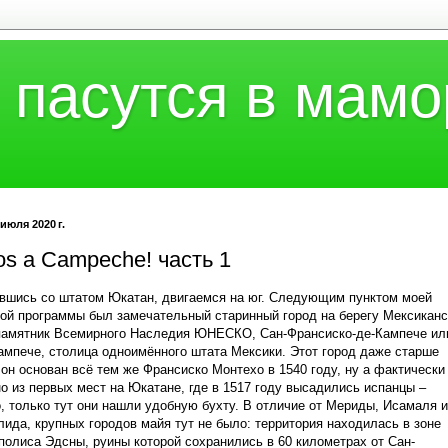
 пасутся в мамо
 июля 2020 г.
s a Campeche! часть 1
шись со штатом Юкатан, двигаемся на юг. Следующим пунктом моей
ой программы был замечательный старинный город на берегу Мексиканс
памятник Всемирного Наследия ЮНЕСКО, Сан-Франсиско-де-Кампече ил
ампече, столица одноимённого штата Мексики. Этот город даже старше
он основан всё тем же Франсиско Монтехо в 1540 году, ну а фактически
о из первых мест на Юкатане, где в 1517 году высадились испанцы –
, только тут они нашли удобную бухту. В отличие от Мериды, Исамаля и
ида, крупных городов майя тут не было: территория находилась в зоне
полиса Эдсны, руины которой сохранились в 60 километрах от Сан-