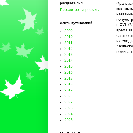
Франсиск
расцвете сил
как «зме
Просмотреть профиль
название
полуостр
Ленты путешествий
в XVI-XV
время яв
2009
частност
2010
их следы
2011
Карибско
2012
поминал
2013
2014
2015
2016
2017
2018
2019
2021
2022
2023
2024
2025