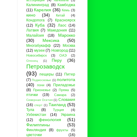
ассоциации
(4)
Калевала
(3)
Калининград
(8)
Камбоджа
Карелия
(36)
(11)
Кемь
(3)
кино
(34)
Китай
(4)
Кондопога
(7)
Красноярск
Куба
(32)
(12)
Лаос
(14)
Латвия
(7)
Македония
(11)
Марокко
Малайзия
(18)
(30)
Мексика
(50)
Многабукафф
(22)
Москва
(12)
музеи
(7)
Новгород
(11)
Новосибирск
(3)
ОАЭ
(2)
Перу
(36)
Олонец
(1)
Петрозаводск
(93)
пещеры
(11)
Питер
политота
(7)
Подмосковье
(1)
(40)
Приладожье
пони
(4)
(8)
Прионежье
(2)
Пряжа
(5)
птички
(19)
Самара
(2)
Словакия
Северная Осетия
(1)
Таиланд
(53)
(16)
спорт
(1)
Тула
(8)
Турция
(4)
Узбекистан
(14)
Украина
фенология
(51)
(12)
Филиппины
(53)
Финляндия
(8)
фрукты
(5)
цветочки
(16)