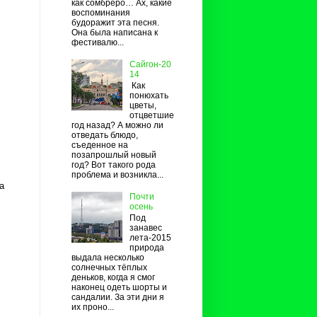
как сомбреро… Ах, какие
воспоминания
будоражит эта песня.
Она была написана к
фестивалю...
Сайгон-20
14
Как
понюхать
цветы,
отцветшие
год назад? А можно ли
отведать блюдо,
съеденное на
позапрошлый новый
год? Вот такого рода
проблема и возникла...
a
Почти
осень
Под
занавес
лета-2015
природа
выдала несколько
солнечных тёплых
деньков, когда я смог
наконец одеть шорты и
сандалии. За эти дни я
их проно...